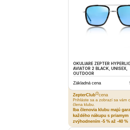
OKULIARE ZEPTER HYPERLI
AVIATOR 2 BLACK, UNISEX,
OUTDOOR
Základná cena
ⓘ
ZepterClub
cena
Prihláste sa a zobrazí sa vám 
člena klubu.
Iba členovia klubu majú gar
každého nákupu s priamym
zvýhodnením -5 % až -40 %