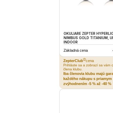
OKULIARE ZEPTER HYPERLI
NIMBUS GOLD TITANIUM, U
INDOOR
Základná cena
ⓘ
ZepterClub
cena
Prihláste sa a zobrazí sa vám 
člena klubu.
Iba členovia klubu majú gar
každého nákupu s priamym
zvýhodnením -5 % až -40 %