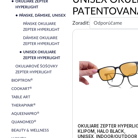
OKULIARE ZEPTER
HYPERLIGHT
PATENTOVAN
PÁNSKE, DÁMSKE, UNISEX
Zoradiť:
PÁNSKE OKULIARE
ZEPTER HYPERLIGHT
DÁMSKE OKULIARE
ZEPTER HYPERLIGHT
UNISEX OKULIARE
ZEPTER HYPERLIGHT
OKULIAROVÉ ŠOŠOVKY
ZEPTER HYPERLIGHT
®
BIOPTRON
®
COOKART
TABLE ART
®
THERAPYAIR
®
AQUEENAPRO
®
QUANOMED
OKULIARE ZEPTER HYPERLI
BEAUTY & WELLNESS
KLIPOM, HALO BLACK,
UNISEX, INDOOR/OUTDOOR