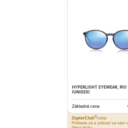
HYPERLIGHT EYEWEAR, RIO
(UNISEX)
Základná cena
ⓘ
ZepterClub
cena
Prihláste sa a zobrazí sa vám 
člena klubu.