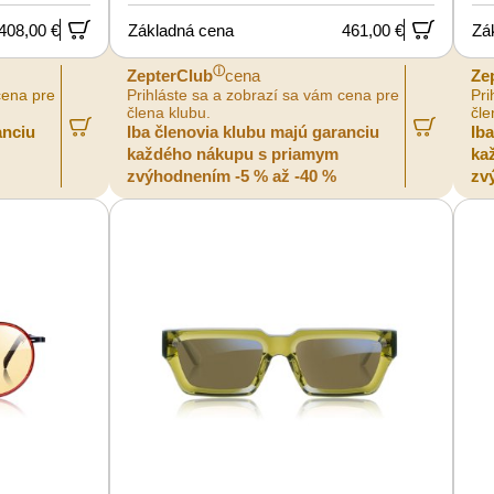
408,00 €
Základná cena
461,00 €
Zá
ⓘ
ZepterClub
cena
Ze
cena pre
Prihláste sa a zobrazí sa vám cena pre
Pri
člena klubu.
čle
anciu
Iba členovia klubu majú garanciu
Ib
každého nákupu s priamym
ka
zvýhodnením -5 % až -40 %
zv