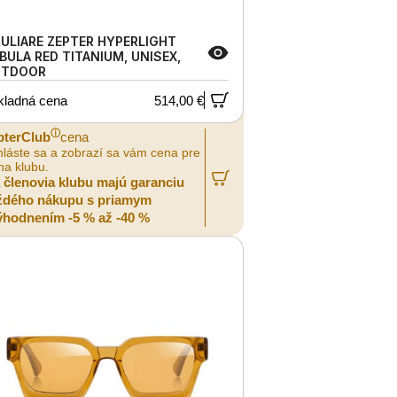
ULIARE ZEPTER HYPERLIGHT
BULA RED TITANIUM, UNISEX,
UTDOOR
kladná cena
514,00 €
ⓘ
pterClub
cena
hláste sa a zobrazí sa vám cena pre
na klubu.
a členovia klubu majú garanciu
ždého nákupu s priamym
ýhodnením -5 % až -40 %