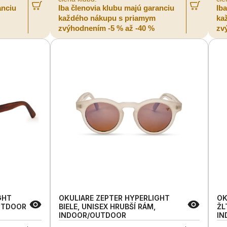
anciu
Iba členovia klubu majú garanciu
Ib
každého nákupu s priamym
ka
zvýhodnením -5 % až -40 %
zv
GHT
OKULIARE ZEPTER HYPERLIGHT
OK
OUTDOOR
BIELE, UNISEX HRUBŠÍ RÁM,
ŽL
INDOOR/OUTDOOR
IN