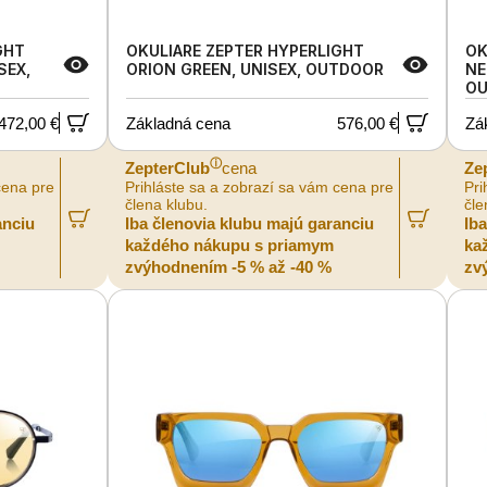
GHT
OKULIARE ZEPTER HYPERLIGHT
OK
SEX,
ORION GREEN, UNISEX, OUTDOOR
NE
O
472,00 €
Základná cena
576,00 €
Zá
ⓘ
ZepterClub
cena
Ze
cena pre
Prihláste sa a zobrazí sa vám cena pre
Pri
člena klubu.
čle
anciu
Iba členovia klubu majú garanciu
Ib
každého nákupu s priamym
ka
zvýhodnením -5 % až -40 %
zv