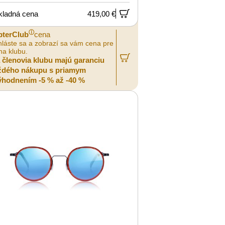
kladná cena
419,00 €
ⓘ
pterClub
cena
hláste sa a zobrazí sa vám cena pre
na klubu.
a členovia klubu majú garanciu
ždého nákupu s priamym
ýhodnením -5 % až -40 %