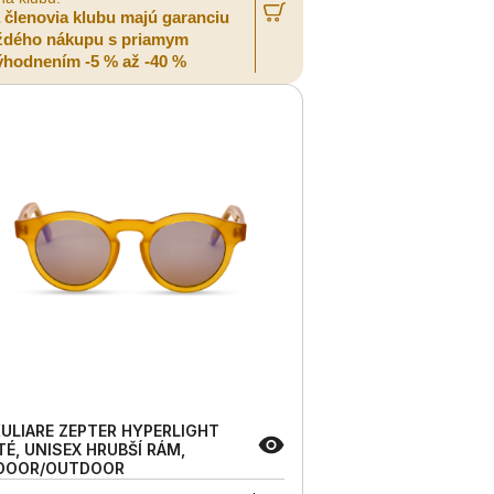
a členovia klubu majú garanciu
ždého nákupu s priamym
ýhodnením -5 % až -40 %
ULIARE ZEPTER HYPERLIGHT
TÉ, UNISEX HRUBŠÍ RÁM,
DOOR/OUTDOOR