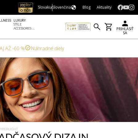
Slovakia
Slovenčina
Blog
Aktuality
LLNESS
LUXURY
STYLE
ACCESSORIES ...
PRIHLÁSIŤ
SA
AJ AŽ -60 %
Náhradné diely
HYPERLIGHT
NADČASOVÝ DIZAJN,