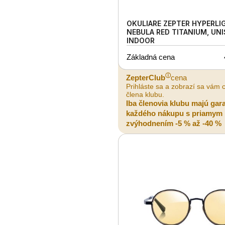
OKULIARE ZEPTER HYPERLI
NEBULA RED TITANIUM, UNI
INDOOR
Základná cena
ⓘ
ZepterClub
cena
Prihláste sa a zobrazí sa vám 
člena klubu.
Iba členovia klubu majú gar
každého nákupu s priamym
zvýhodnením -5 % až -40 %