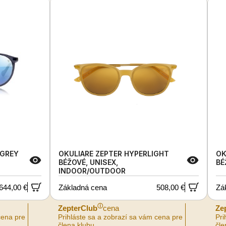
 GREY
OKULIARE ZEPTER HYPERLIGHT
OK
BÉŽOVÉ, UNISEX,
BÉ
INDOOR/OUTDOOR
644,00 €
Základná cena
508,00 €
Zá
ⓘ
ZepterClub
cena
Ze
cena pre
Prihláste sa a zobrazí sa vám cena pre
Pri
člena klubu.
čle