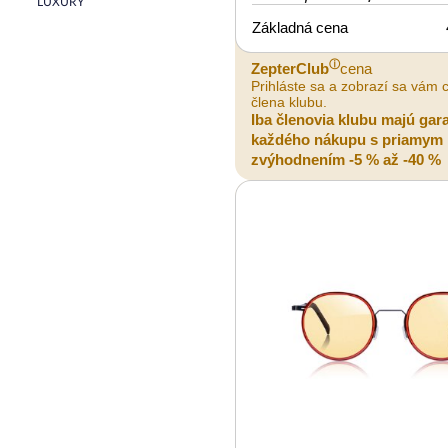
LUXURY
Základná cena
ⓘ
ZepterClub
cena
Prihláste sa a zobrazí sa vám 
člena klubu.
Iba členovia klubu majú gar
každého nákupu s priamym
zvýhodnením -5 % až -40 %