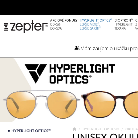
®
®
AKCIOVÉ PONUKY
HYPERLIGHT OPTICS
BIOPTRON
C
OD -5%
LEPŠIE VIDIEŤ,
HYPERLIGHT
Z
DO -50%
LEPŠIE SA CÍTIŤ.
TERAPIA
V
Mám záujem o ukážku pro
HYPERLIGHT OPTICS®
OKULIA
®
HYPERLIGHT OPTICS
UNISEX OKUL