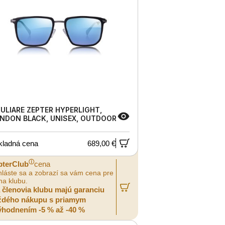
ULIARE ZEPTER HYPERLIGHT,
NDON BLACK, UNISEX, OUTDOOR
kladná cena
689,00 €
ⓘ
pterClub
cena
hláste sa a zobrazí sa vám cena pre
na klubu.
a členovia klubu majú garanciu
ždého nákupu s priamym
ýhodnením -5 % až -40 %