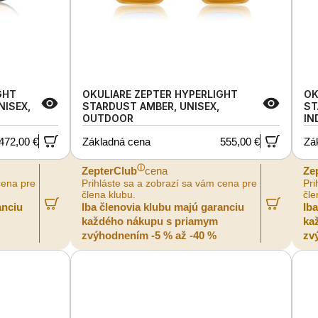
GHT
OKULIARE ZEPTER HYPERLIGHT
OK
NISEX,
STARDUST AMBER, UNISEX,
ST
OUTDOOR
IN
472,00 €
Základná cena
555,00 €
Zá
ⓘ
ZepterClub
cena
Ze
cena pre
Prihláste sa a zobrazí sa vám cena pre
Pri
člena klubu.
čle
anciu
Iba členovia klubu majú garanciu
Ib
každého nákupu s priamym
ka
zvýhodnením -5 % až -40 %
zv