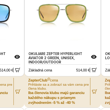
GHT
OKULIARE ZEPTER HYPERLIGHT
OK
AVIATOR 2 GREEN, UNISEX,
LO
INDOOR/OUTDOOR
514,00 €
Základná cena
514,00 €
Zá
ⓘ
ZepterClub
cena
Ze
cena pre
Prihláste sa a zobrazí sa vám cena pre
Pri
člena klubu.
čle
anciu
Iba členovia klubu majú garanciu
Ib
každého nákupu s priamym
ka
zvýhodnením -5 % až -40 %
zv