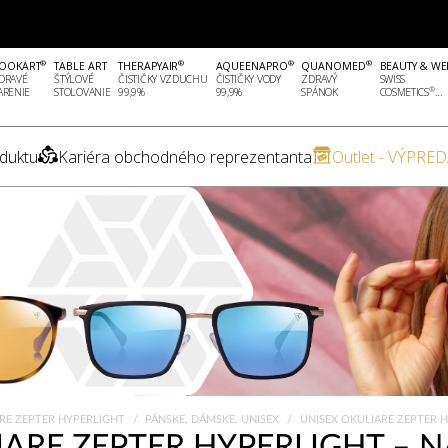
®
®
®
®
OOKART
TABLE ART
THERAPYAIR
AQUEENAPRO
QUANOMED
BEAUTY & WE
DRAVÉ
ŠTÝLOVÉ
ČISTIČKY VZDUCHU
ČISTIČKY VODY
ZDRAVÝ
SWISS
®
ARENIE
STOLOVANIE
99,9%
99,9%
SPÁNOK
COSMETICS
...
duktu
Kariéra obchodného reprezentanta
Outlet - VÝPRED
RE ZEPTER HYPERLIGHT
PÁNSKE, DÁMSKE, UNISEX
UNISEX OKULIARE ZEPTER 
IARE ZEPTER HYPERLIGHT – 