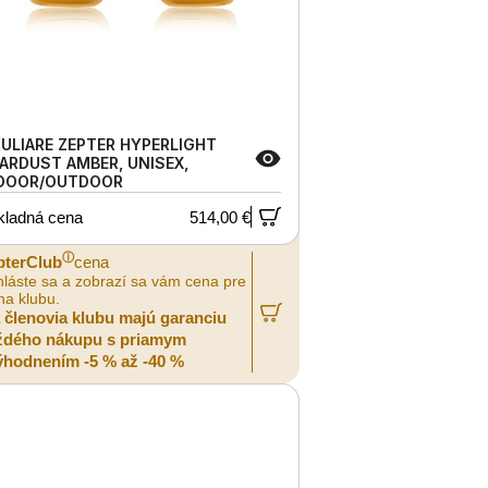
ULIARE ZEPTER HYPERLIGHT
ARDUST AMBER, UNISEX,
DOOR/OUTDOOR
kladná cena
514,00 €
ⓘ
pterClub
cena
hláste sa a zobrazí sa vám cena pre
na klubu.
a členovia klubu majú garanciu
ždého nákupu s priamym
ýhodnením -5 % až -40 %