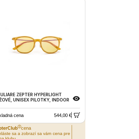
ULIARE ZEPTER HYPERLIGHT
ŽOVÉ, UNISEX PILOTKY, INDOOR
kladná cena
544,00 €
ⓘ
pterClub
cena
hláste sa a zobrazí sa vám cena pre
na klubu.