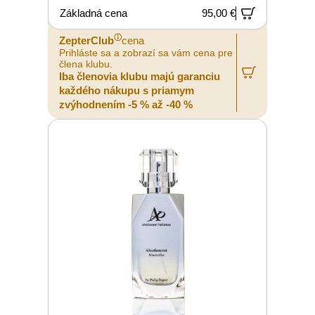
Základná cena
95,00 €
ⓘ
ZepterClub
cena
Prihláste sa a zobrazí sa vám cena pre
člena klubu.
Iba členovia klubu majú garanciu
každého nákupu s priamym
zvýhodnením -5 % až -40 %