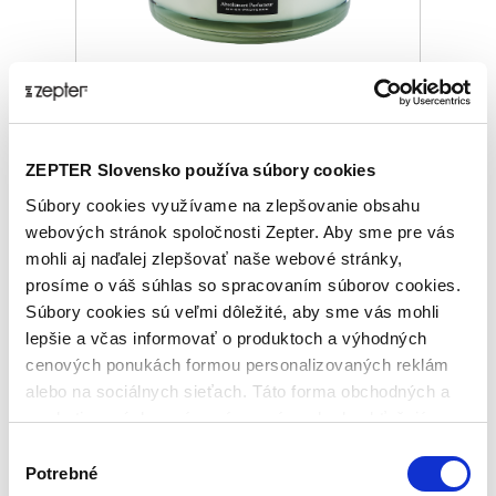
CANDLE AQUA DI AIX
ZEPTER Slovensko používa súbory cookies
Základná cena
100,00 €
Súbory cookies využívame na zlepšovanie obsahu
webových stránok spoločnosti Zepter. Aby sme pre vás
ⓘ
ZepterClub
cena
mohli aj naďalej zlepšovať naše webové stránky,
Prihláste sa a zobrazí sa vám cena pre
prosíme o váš súhlas so spracovaním súborov cookies.
člena klubu.
Iba členovia klubu majú garanciu
Súbory cookies sú veľmi dôležité, aby sme vás mohli
každého nákupu s priamym
lepšie a včas informovať o produktoch a výhodných
zvýhodnením -5 % až -40 %
cenových ponukách formou personalizovaných reklám
alebo na sociálnych sieťach. Táto forma obchodných a
marketingových oznámení pre vás nebude obťažujúca.
Výber
Potrebné
súhlasu