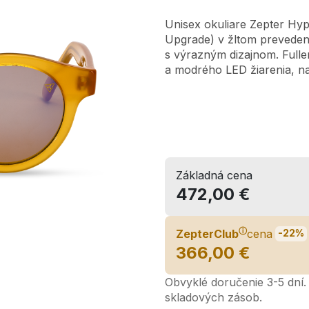
Unisex okuliare Zepter Hy
Upgrade) v žltom prevede
s výrazným dizajnom. Fulle
a modrého LED žiarenia, na 
Základná cena
472,00 €
ⓘ
ZepterClub
cena
-22%
366,00 €
Obvyklé doručenie 3-5 dní. 
skladových zásob.