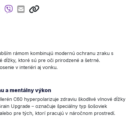
 hrubším rámom kombinujú modernú ochranu zraku s
dĺžky, ktoré sú pre oči prirodzené a šetrné.
enie v interiéri aj vonku.
hu a mentálny výkon
llerén C60 hyperpolarizuje zdraviu škodlivé vlnové dĺžky
ain Upgrade – označuje špeciálny typ šošoviek
alebo pre tých, ktorí pracujú v náročnom prostredí.