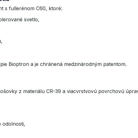
t s fullerénom C60, ktoré:
olerované svetlo,
,
rapie Bioptron a je chránená medzinárodným patentom.
 šošovky z materiálu CR-39 a viacvrstvovú povrchovú úpra
 odolnosti,