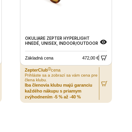
OKULIARE ZEPTER HYPERLIGHT
HNEDÉ, UNISEX, INDOOR/OUTDOOR
Základná cena
472,00 €
ⓘ
ZepterClub
cena
Prihláste sa a zobrazí sa vám cena pre
člena klubu.
Iba členovia klubu majú garanciu
každého nákupu s priamym
zvýhodnením -5 % až -40 %