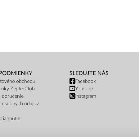
 PODMIENKY
SLEDUJTE NÁS
netového obchodu
Facebook
enky ZepterClub
Youtube
a doručenie
Instagram
y osobných údajov
tiahnutie