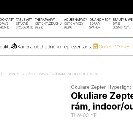
®
®
®
®
OOKART
TABLE ART
THERAPYAIR
AQUEENAPRO
QUANOMED
BEAUTY & WE
DRAVÉ
ŠTÝLOVÉ
ČISTIČKY VZDUCHU
ČISTIČKY VODY
ZDRAVÝ
SWISS
®
ARENIE
STOLOVANIE
99,9%
99,9%
SPÁNOK
COSMETICS
...
duktu
Kariéra obchodného reprezentanta
Outlet - VÝPRED
PTER HYPERLIGHT ŽLTÉ, UNISEX ŠIRŠÍ RÁM, INDOOR/OUTDOOR
Okuliare Zepter Hyperlight
Okuliare Zepte
rám, indoor/o
TLW-001YE