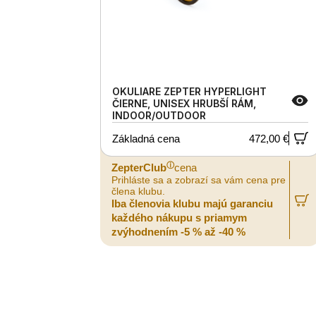
OKULIARE ZEPTER HYPERLIGHT
ČIERNE, UNISEX HRUBŠÍ RÁM,
INDOOR/OUTDOOR
Základná cena
472,00 €
ⓘ
ZepterClub
cena
Prihláste sa a zobrazí sa vám cena pre
člena klubu.
Iba členovia klubu majú garanciu
každého nákupu s priamym
zvýhodnením -5 % až -40 %