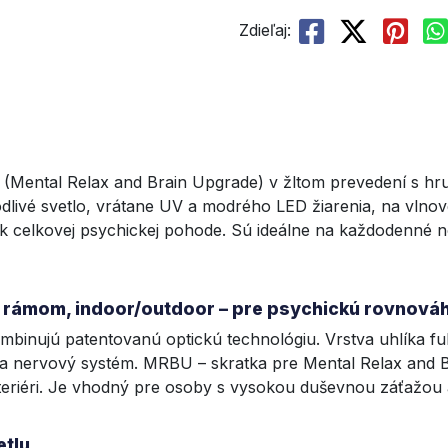
Zdieľaj:
U (Mental Relax and Brain Upgrade) v žltom prevedení s
ivé svetlo, vrátane UV a modrého LED žiarenia, na vlnové 
k celkovej psychickej pohode. Sú ideálne na každodenné nos
ím rámom, indoor/outdoor – pre psychickú rovnová
ombinujú patentovanú optickú technológiu. Vrstva uhlíka fu
 nervový systém. MRBU – skratka pre Mental Relax and Br
nteriéri. Je vhodný pre osoby s vysokou duševnou záťažou 
etlu