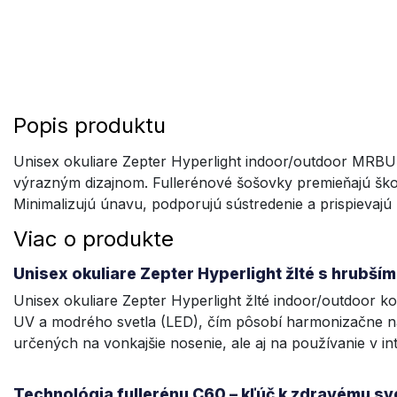
Popis produktu
Unisex okuliare Zepter Hyperlight indoor/outdoor MRB
výrazným dizajnom. Fullerénové šošovky premieňajú škodl
Minimalizujú únavu, podporujú sústredenie a prispievajú 
Viac o produkte
Unisex okuliare Zepter Hyperlight žlté s hrubš
Unisex okuliare Zepter Hyperlight žlté indoor/outdoor k
UV a modrého svetla (LED), čím pôsobí harmonizačne na
určených na vonkajšie nosenie, ale aj na používanie v i
Technológia fullerénu C60 – kľúč k zdravému sv