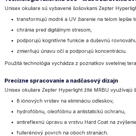
Unisex okuliare sú vybavené šošovkami Zepter Hyperligh
transformujú modré a UV žiarenie na telom lepšie t
chránia pred digitálnym stresom,
podporujú kognitívne funkcie a duševnú rovnováhu
zmierňujú únavu očí a podporujú koncentráciu.
Použitá technológia vychádza z poznatkov svetelnej te
Precízne spracovanie a nadčasový dizajn
Unisex okuliare Zepter Hyperlight žlté MRBU využívajú
8 iónových vrstiev na elimináciu odleskov,
hydrofóbnu, oleofóbnu a antistatickú ochranu,
antireflexnú úpravu a vrstvu Hard Coat na zvýšenie
fullerénový povrch na oboch stranách.