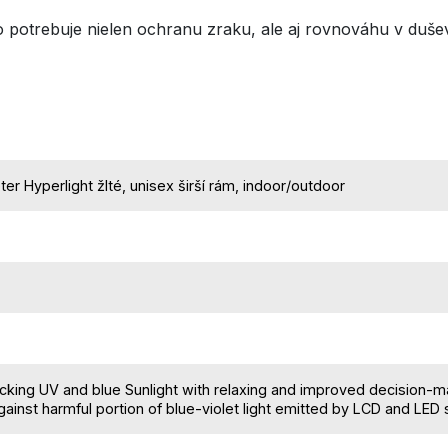
 potrebuje nielen ochranu zraku, ale aj rovnováhu v duš
ter Hyperlight žlté, unisex širší rám, indoor/outdoor
cking UV and blue Sunlight with relaxing and improved decision-
gainst harmful portion of blue-violet light emitted by LCD and LED