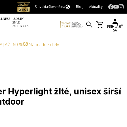
Slovakia
Slovenčina
Blog
Aktuality
LLNESS
LUXURY
STYLE
ACCESSORIES ...
PRIHLÁSIŤ
SA
AJ AŽ -60 %
Náhradné diely
r Hyperlight žlté, unisex širší
utdoor