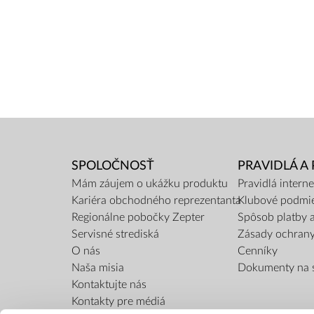
SPOLOČNOSŤ
PRAVIDLÁ A
Mám záujem o ukážku produktu
Pravidlá inter
Kariéra obchodného reprezentanta
Klubové podmi
Regionálne pobočky Zepter
Spôsob platby 
Servisné strediská
Zásady ochran
O nás
Cenníky
Naša misia
Dokumenty na s
Kontaktujte nás
Kontakty pre médiá