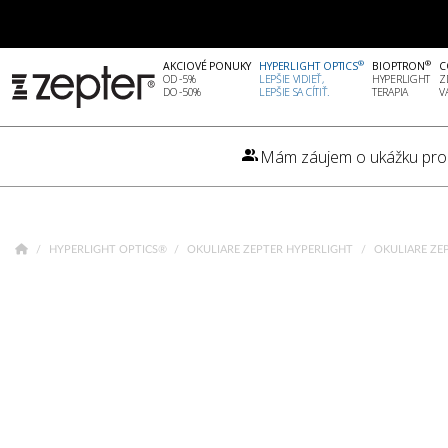
®
®
AKCIOVÉ PONUKY
HYPERLIGHT OPTICS
BIOPTRON
C
OD -5%
LEPŠIE VIDIEŤ,
HYPERLIGHT
Z
DO -50%
LEPŠIE SA CÍTIŤ.
TERAPIA
V
Mám záujem o ukážku pro
HYPERLIGHT OPTICS®
OKULIARE ZEPTER HYPERLIGHT
OKULIARE ZE