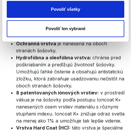
Ovplyvňujú telesné hodiny - cirkadiánny rytmus
Povoliť všetky
(regulujú krvný tlak a telesnú teplotu).
Okuliare
Hyperlight Eyewear sú
Povoliť len vybrané
navyše
vybavené
niekoľkými
vrstvami najvyššej
kvality:
Ochranná vrstva
je nanesená na oboch
stranách šošovky.
Hydrofóbna a oleofóbna vrstva:
chránia pred
poškriabaním a predlžujú životnosť šošovky.
Umožňujú ľahké čistenie a obsahujú antistatickú
zložku, ktorá zabraňuje usadzovaniu nečistôt na
oboch stranách šošovky.
8 patentovaných iónových vrstiev:
v prostredí
vákua je na šošovky podľa postupu Ioncoat K+
nanesených osem vrstiev materiálu s rôznymi
stupňami indexu. Ioncoat K+ znižuje odraz svetla
na menej ako 1% a umožňuje tak lepšie videnie.
Vrstva Hard Coat (HC):
táto vrstva je špeciálne