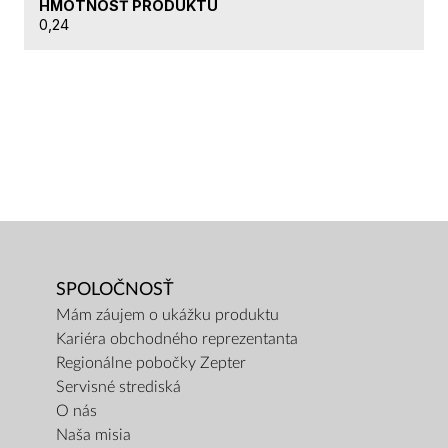
HMOTNOSŤ PRODUKTU
0,24
SPOLOČNOSŤ
Mám záujem o ukážku produktu
Kariéra obchodného reprezentanta
Regionálne pobočky Zepter
Servisné strediská
O nás
Naša misia