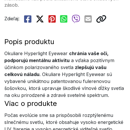
zásob.
Zdieľaj:
Popis produktu
Okuliare Hyperlight Eyewear
chránia vaše oči,
podporujú mentálnu aktivitu
a vďaka pozitívnym
účinkom polarizovaného svetla
zlepšujú vašu
celkovú náladu
. Okuliare Hyperlight Eyewear sú
vybavené unikátnou patentovanou fulerenovou
šošovkou, ktorá upravuje škodlivé vlnové dĺžky svetla
na oku prirodzené a zdravé svetelné spektrum.
Viac o produkte
Počas evolúcie sme sa prispôsobili rozptýlenému
slnečnému svetlu, ktoré obsahuje vysoko energetické
UV žiarenie a vysoko energetické viditeľné svetlo,