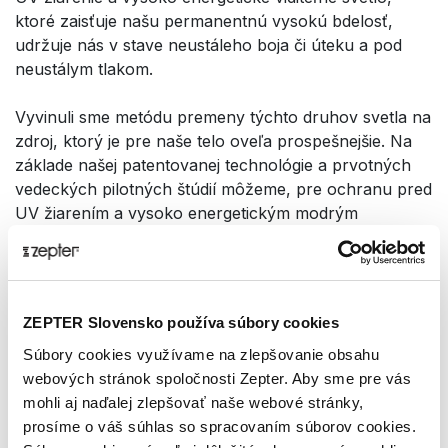
ktoré zaisťuje našu permanentnú vysokú bdelosť,
udržuje nás v stave neustáleho boja či úteku a pod
neustálym tlakom.
Vyvinuli sme metódu premeny týchto druhov svetla na
zdroj, ktorý je pre naše telo oveľa prospešnejšie. Na
základe našej patentovanej technológie a prvotných
vedeckých pilotných štúdií môžeme, pre ochranu pred
UV žiarením a vysoko energetickým modrým
slnečným svetlom, odporučiť, ako náhradu za klasické
slnečné okuliare, používanie okuliarov Zepter
Hyperlight Eyewear.
ZEPTER Slovensko používa súbory cookies
Okuliare Hyperlight Eyewear neprepúšťajú UV žiarenie
Súbory cookies využívame na zlepšovanie obsahu
a modré slnečné svetlo, a pôsobia teda relaxačným
webových stránok spoločnosti Zepter. Aby sme pre vás
účinkom a majú vplyv na zlepšenie rozhodovacích
mohli aj naďalej zlepšovať naše webové stránky,
procesov. Okuliare možno používať ako ochranu pred
prosíme o váš súhlas so spracovaním súborov cookies.
škodlivou časťou modrofialového svetla vyžarovaného