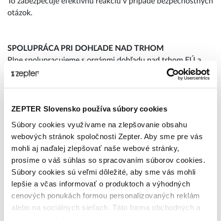
To zabezpečuje efektívnu reakciu v prípade bezpečnostných
otázok.
SPOLUPRÁCA PRI DOHĽADE NAD TRHOM
Plne spolupracujeme s orgánmi dohľadu nad trhom EÚ a
poskytujeme všetku potrebnú dokumentáciu a nápravné
opatrenia, ak je to požadované.
Postup nahlasovania incidentov
ZEPTER Slovensko používa súbory cookies
Ak zaznamenáte alebo spozorujete akýkoľvek bezpečnostný
Súbory cookies využívame na zlepšovanie obsahu
problém súvisiaci s výrobkom, prosíme:
webových stránok spoločnosti Zepter. Aby sme pre vás
1. Okamžite prestaňte výrobok používať, ak existuje
mohli aj naďalej zlepšovať naše webové stránky,
potenciálne riziko.
prosíme o váš súhlas so spracovaním súborov cookies.
2. Kontaktujte nás na adrese
quality@zepter.com
, a
Súbory cookies sú veľmi dôležité, aby sme vás mohli
uveďte:
lepšie a včas informovať o produktoch a výhodných
• Názov výrobku
cenových ponukách formou personalizovaných reklám
• Opis problému
alebo na sociálnych sieťach. Táto forma obchodných a
• Fotografie (ak je to relevantné)
marketingových oznámení pre vás nebude obťažujúca.