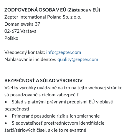
ZODPOVEDNÁ OSOBA V EÚ (Zástupca v EÚ)
Zepter International Poland Sp. z o.o.
Domaniewska 37
02-672 Varšava
Poľsko
Všeobecný kontakt:
info@zepter.com
Nahlasovanie incidentov:
quality@zepter.com
BEZPEČNOSŤ A SÚLAD VÝROBKOV
Všetky výrobky uvádzané na trh na tejto webovej stránke
sú posudzované s cieľom zabezpečiť:
• Súlad s platnými právnymi predpismi EÚ v oblasti
bezpečnosti
• Primerané posúdenie rizík a ich zmiernenie
• Sledovateľnosť prostredníctvom identifikácie
šarží/sériových čísel, ak je to relevantné