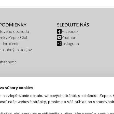
 PODMIENKY
SLEDUJTE NÁS
netového obchodu
Facebook
enky ZepterClub
Youtube
a doručenie
Instagram
y osobných údajov
tiahnutie
va súbory cookies
 na zlepšovanie obsahu webových stránok spoločnosti Zepter.
šovať naše webové stránky, prosíme o váš súhlas so spracovan
ôležité, aby sme vás mohli lepšie a včas informovať o produkto