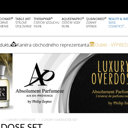
®
®
®
®
OOKART
TABLE ART
THERAPYAIR
AQUEENAPRO
QUANOMED
BEAUTY & WE
DRAVÉ
ŠTÝLOVÉ
ČISTIČKY VZDUCHU
ČISTIČKY VODY
ZDRAVÝ
SWISS
®
ARENIE
STOLOVANIE
99,9%
99,9%
SPÁNOK
COSMETICS
...
duktu
Kariéra obchodného reprezentanta
Outlet - VÝPRED
Y
LUXURY OVERDOSE
LUXURY OVERDOSE SET
DOSE SET