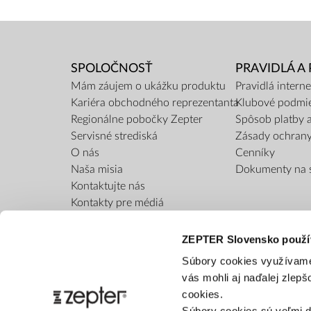
SPOLOČNOSŤ
PRAVIDLÁ A
Mám záujem o ukážku produktu
Pravidlá inter
Kariéra obchodného reprezentanta
Klubové podmi
Regionálne pobočky Zepter
Spôsob platby 
Servisné strediská
Zásady ochran
O nás
Cenníky
Naša misia
Dokumenty na s
Kontaktujte nás
Kontakty pre médiá
Blog
Bezpečnosť výrobku
ZEPTER Slovensko použí
Súbory cookies využívame
vás mohli aj naďalej zlep
cookies.
Súbory cookies sú veľmi d