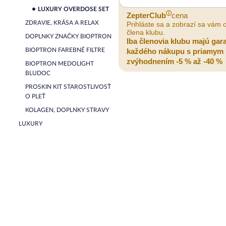
LUXURY OVERDOSE SET
ⓘ
ZepterClub
cena
ZDRAVIE, KRÁSA A RELAX
Prihláste sa a zobrazí sa vám 
člena klubu.
DOPLNKY ZNAČKY BIOPTRON
Iba členovia klubu majú gar
BIOPTRON FAREBNÉ FILTRE
každého nákupu s priamym
zvýhodnením -5 % až -40 %
BIOPTRON MEDOLIGHT
BLUDOC
PROSKIN KIT STAROSTLIVOSŤ
O PLEŤ
KOLAGEN, DOPLNKY STRAVY
LUXURY