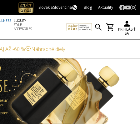
Slovakia
Slovenčina
Blog
Aktuality
LLNESS
LUXURY
STYLE
ACCESSORIES ...
PRIHLÁSIŤ
SA
AJ AŽ -60 %
Náhradné diely