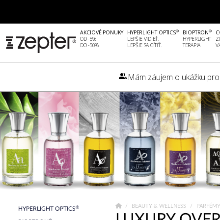
®
®
AKCIOVÉ PONUKY
HYPERLIGHT OPTICS
BIOPTRON
C
OD -5%
LEPŠIE VIDIEŤ,
HYPERLIGHT
Z
DO -50%
LEPŠIE SA CÍTIŤ.
TERAPIA
V
Mám záujem o ukážku pro
BEAUTY & WELLNESS
PARFÉM
®
HYPERLIGHT OPTICS
LUXURY OVER