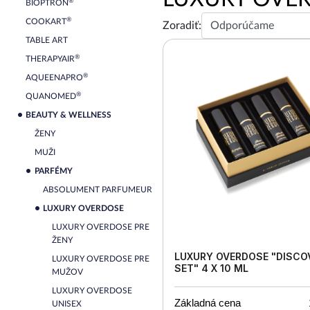
®
BIOPTRON
®
COOKART
Zoradiť:
TABLE ART
®
THERAPYAIR
®
AQUEENAPRO
®
QUANOMED
BEAUTY & WELLNESS
ŽENY
MUŽI
PARFÉMY
ABSOLUMENT PARFUMEUR
LUXURY OVERDOSE
LUXURY OVERDOSE PRE
ŽENY
LUXURY OVERDOSE "DISCO
LUXURY OVERDOSE PRE
SET" 4 X 10 ML
MUŽOV
LUXURY OVERDOSE
Základná cena
UNISEX