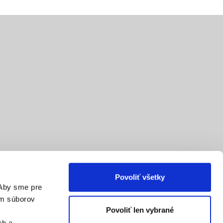
Povoliť všetky
 Aby sme pre
ím súborov
Povoliť len vybrané
ch a