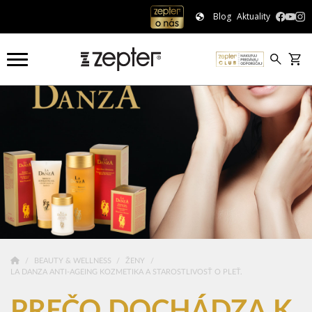
Blog
Aktuality
BEAUTY & WELLNESS
ŽENY
LA DANZA ANTI-AGEING KOZMETIKA A STAROSTLIVOSŤ O PLEŤ.
PREČO DOCHÁDZA K