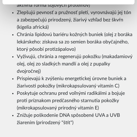
aktívna forma sójových proteínov)
Zlepšujú pevnosť a pružnosť pleti, vyrovnávajú jej tón
a zabezpečujú prirodzený, žiarivý vzhľad bez škvŕn
(kigelia africká)
Chránia lipidovú bariéru kožných buniek (olej z boráka
lekárskeho: získava sa zo semien boráka obyčajného,
ktorý pôsobí protizápalovo)
Vyživujú, chránia a regenerujú pokožku (makadamiový
olej, olej zo sladkých mandlí a olej z pupalky
dvojročnej)
Prispievajú k zvýšeniu energetickej úrovne buniek a
žiarivosti pokožky (mikrokapsulovaný vitamín C)
Poskytuje ochranu pred voľnými radikálmi a bojuje
proti príznakom predčasného starnutia pokožky
(mikrokapsulovaný prírodný vitamín E)
Znižuje poškodenie DNA spôsobené UVA a UVB
žiarením (prirodzený "štít")