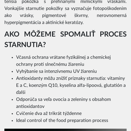
tenšia pokožka s prehnanými mimickými vráskami.
Vonkajšie starnutie pokožky sa vyznačuje fotopoškodením
ako vrásky, pigmentové škvrny, nerovnomerná
hyperpigmentácia a aktinické keratózy.
AKO MÔŽEME SPOMALIŤ PROCES
STARNUTIA?
Včasná ochrana vrátane fyzikálnej a chemickej
ochrany proti slnečnému žiareniu
Vyhýbanie sa intenzívnemu UV žiareniu
Antioxidanty môžu znížiť príznaky starnutia: vitamíny
E a C, koenzým Q10, kyselina alfa-lipoová, glutatión a
ďalši
Odporúča sa veľa ovocia a zeleniny s obsahom
antioxidantov
Cvičenie dva až trikrát týždenne
Ideal control of the food preparation process