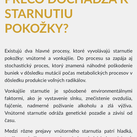
STARNUTIU
POKOŽKY?
Existujú dva hlavné procesy, ktoré vyvolávajú starnutie
pokožky: vnútorné a vonkajšie. Do procesu sa zapája aj
stochastický proces, ktorý znamená náhodné poškodenie
buniek v dôsledku mutácií počas metabolických procesov v
dôsledku produkcie voľných radikálov.
Vonkajšie starnutie je spôsobené environmentálnymi
faktormi, ako je vystavenie slnku, znečistenie ovzdušia,
fajčenie, nadmerné požívanie alkoholu a zlá výživa.
Vnútorné starnutie odráža genetické pozadie a závisí od
času.
Medzi rôzne prejavy vnútorného starnutia patrí hladká,