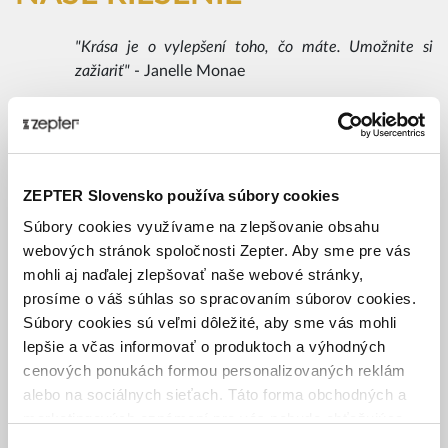
"Krása je o vylepšení toho, čo máte. Umožnite si
zažiariť"
- Janelle Monae
ZLOŽENIE
Švajčiarske nanotechnológie a prírodné aktívne zložky sú
kľúčovými prvkami výnimočnej línie starostlivosti o pleť La
ZEPTER Slovensko používa súbory cookies
Danza. Tieto výnimočné aktívne zložky s luxusnou textúrou
Súbory cookies využívame na zlepšovanie obsahu
z nej robia dokonalé zloženie na boj proti starnutiu.
webových stránok spoločnosti Zepter. Aby sme pre vás
Kľúčovou účinnou zložkou je
antileukín 6 alebo "zlatá
mohli aj naďalej zlepšovať naše webové stránky,
morská trá
va", ktorá veľmi účinne pôsobí proti
prosíme o váš súhlas so spracovaním súborov cookies.
starnutiu. Získava sa z morskej trávy, v zložení
Súbory cookies sú veľmi dôležité, aby sme vás mohli
obsahuje o 12k vyššiu koncentráciu ako zvyčajné
lepšie a včas informovať o produktoch a výhodných
zloženie
cenových ponukách formou personalizovaných reklám
®
Lipactive Inca Inchi
- najbohatší zdroj omega 3-6-9
alebo na sociálnych sieťach. Táto forma obchodných a
mastných kyselín v prírode, ekologicky pestovaná
marketingových oznámení pre vás nebude obťažujúca.
rastlina z amazonského pralesa, ktorá lieči, regeneruje