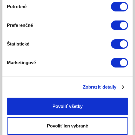
Výber
a udržuje žiarivú pleť
Potrebné
súhlasu
Hydrasalinol
- plants that grow on the shores of the
Mediterranean and the Atlantic, have specific
Preferenčné
properties that enable it to protect against
dehydration due to the large amount of salt in the
environment
Štatistické
Obsahuje čistú
kyselinu hyalurónovú
, ktorú pokožka
"miluje".
Marketingové
ÚČINKY NA POKOŽKU
Zobraziť detaily
DOPRAJTE SI RAD STAROSTLIVOSTI O PLEŤ LA DANZA
- VYŽIVUJTE A ROZMAZNÁVAJTE SVOJU PRIRODZENÚ
Povoliť všetky
KRÁSU.
Vyživuje a upokojuje pokožku (organické bambucké
Povoliť len vybrané
maslo)
Podporujú syntézu kolagénu a elastínu (biologicky