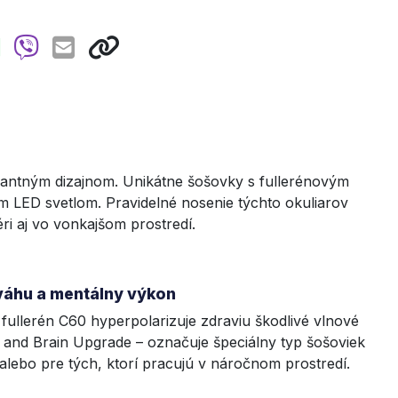
gantným dizajnom. Unikátne šošovky s fullerénovým
ým LED svetlom. Pravidelné nosenie týchto okuliarov
i aj vo vonkajšom prostredí.
ováhu a mentálny výkon
fullerén C60 hyperpolarizuje zdraviu škodlivé vlnové
and Brain Upgrade – označuje špeciálny typ šošoviek
alebo pre tých, ktorí pracujú v náročnom prostredí.