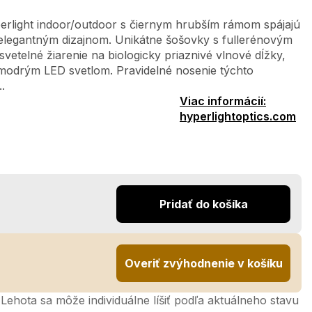
erlight indoor/outdoor s čiernym hrubším rámom spájajú
elegantným dizajnom. Unikátne šošovky s fullerénovým
svetelné žiarenie na biologicky priaznivé vlnové dĺžky,
 modrým LED svetlom. Pravidelné nosenie týchto
.
Viac informácií:
hyperlightoptics.com
Pridať do košíka
Overiť zvýhodnenie v košíku
Lehota sa môže individuálne líšiť podľa aktuálneho stavu