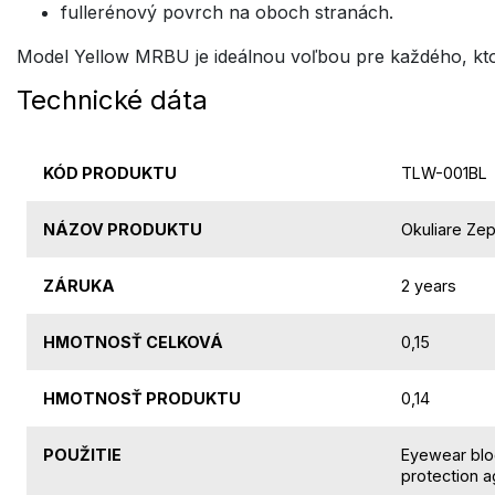
fullerénový povrch na oboch stranách.
Model Yellow MRBU je ideálnou voľbou pre každého, kto
Technické dáta
KÓD PRODUKTU
TLW-001BL
NÁZOV PRODUKTU
Okuliare Zep
ZÁRUKA
2 years
HMOTNOSŤ CELKOVÁ
0,15
HMOTNOSŤ PRODUKTU
0,14
POUŽITIE
Eyewear blo
protection a