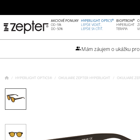
®
®
AKCIOVÉ PONUKY
HYPERLIGHT OPTICS
BIOPTRON
C
OD -5%
LEPŠIE VIDIEŤ,
HYPERLIGHT
Z
DO -50%
LEPŠIE SA CÍTIŤ.
TERAPIA
V
Mám záujem o ukážku pro
HYPERLIGHT OPTICS®
OKULIARE ZEPTER HYPERLIGHT
OKULIARE ZE