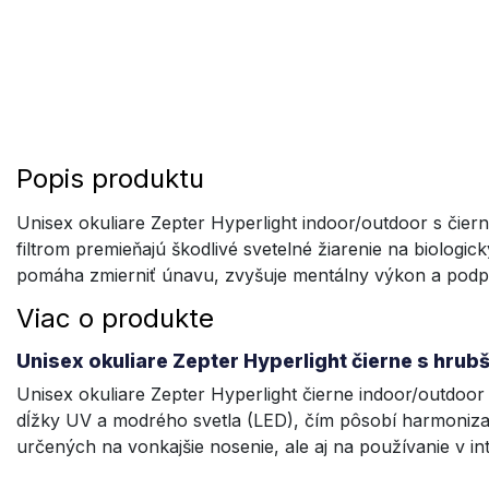
Popis produktu
Unisex okuliare Zepter Hyperlight indoor/outdoor s či
filtrom premieňajú škodlivé svetelné žiarenie na biologi
pomáha zmierniť únavu, zvyšuje mentálny výkon a podpor
Viac o produkte
Unisex okuliare Zepter Hyperlight čierne s hru
Unisex okuliare Zepter Hyperlight čierne indoor/outdoor
dĺžky UV a modrého svetla (LED), čím pôsobí harmoniza
určených na vonkajšie nosenie, ale aj na používanie v i