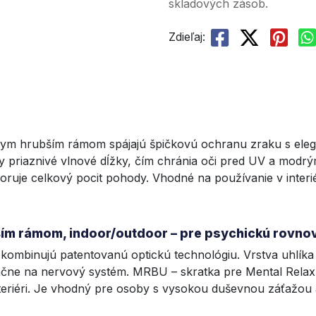
skladových zásob.
Zdieľaj:
ernym hrubším rámom spájajú špičkovú ochranu zraku s ele
cky priaznivé vlnové dĺžky, čím chránia oči pred UV a modr
uje celkový pocit pohody. Vhodné na používanie v interiér
bším rámom, indoor/outdoor – pre psychickú rovn
 kombinujú patentovanú optickú technológiu. Vrstva uhlíka 
čne na nervový systém. MRBU – skratka pre Mental Relax 
nteriéri. Je vhodný pre osoby s vysokou duševnou záťažou 