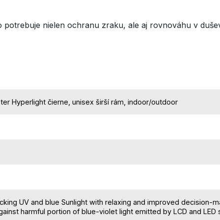
 potrebuje nielen ochranu zraku, ale aj rovnováhu v duš
ter Hyperlight čierne, unisex širší rám, indoor/outdoor
cking UV and blue Sunlight with relaxing and improved decision-
gainst harmful portion of blue-violet light emitted by LCD and LED