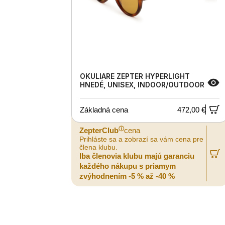
OKULIARE ZEPTER HYPERLIGHT
HNEDÉ, UNISEX, INDOOR/OUTDOOR
Základná cena
472,00 €
ⓘ
ZepterClub
cena
Prihláste sa a zobrazí sa vám cena pre
člena klubu.
Iba členovia klubu majú garanciu
každého nákupu s priamym
zvýhodnením -5 % až -40 %