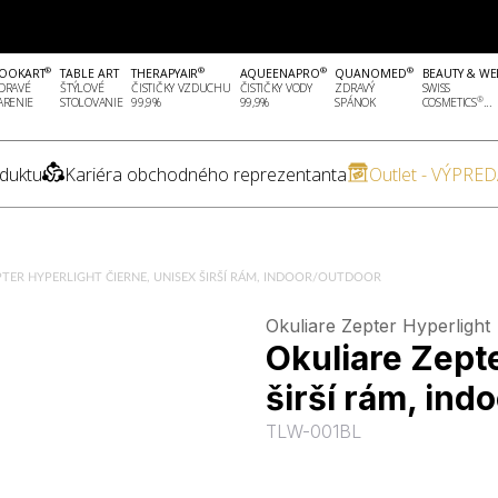
®
®
®
®
OOKART
TABLE ART
THERAPYAIR
AQUEENAPRO
QUANOMED
BEAUTY & WE
DRAVÉ
ŠTÝLOVÉ
ČISTIČKY VZDUCHU
ČISTIČKY VODY
ZDRAVÝ
SWISS
®
ARENIE
STOLOVANIE
99,9%
99,9%
SPÁNOK
COSMETICS
...
duktu
Kariéra obchodného reprezentanta
Outlet - VÝPRED
PTER HYPERLIGHT ČIERNE, UNISEX ŠIRŠÍ RÁM, INDOOR/OUTDOOR
Okuliare Zepter Hyperlight
Okuliare Zepte
širší rám, ind
TLW-001BL