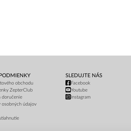
 PODMIENKY
SLEDUJTE NÁS
netového obchodu
Facebook
enky ZepterClub
Youtube
a doručenie
Instagram
y osobných údajov
tiahnutie