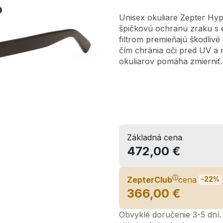
Unisex okuliare Zepter Hyp
špičkovú ochranu zraku s 
filtrom premieňajú škodlivé 
čím chránia oči pred UV a
okuliarov pomáha zmierniť..
Základná cena
472,00 €
ⓘ
ZepterClub
cena
-22%
366,00 €
Obvyklé doručenie 3-5 dní. 