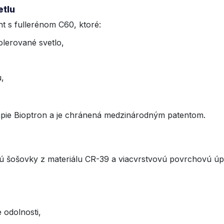
etlu
t s fullerénom C60, ktoré:
olerované svetlo,
,
rapie Bioptron a je chránená medzinárodným patentom.
jú šošovky z materiálu CR-39 a viacvrstvovú povrchovú úp
 odolnosti,