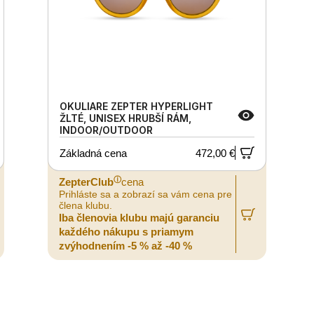
OKULIARE ZEPTER HYPERLIGHT
ŽLTÉ, UNISEX HRUBŠÍ RÁM,
INDOOR/OUTDOOR
Základná cena
472,00 €
ⓘ
ZepterClub
cena
Prihláste sa a zobrazí sa vám cena pre
člena klubu.
Iba členovia klubu majú garanciu
každého nákupu s priamym
zvýhodnením -5 % až -40 %