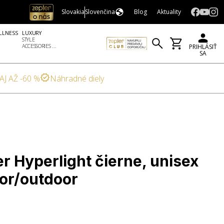
Slovakia
Slovenčina
Blog
Aktuality
LLNESS
LUXURY
STYLE
ACCESSORIES ...
PRIHLÁSIŤ
SA
AJ AŽ -60 %
Náhradné diely
r Hyperlight čierne, unisex
oor/outdoor