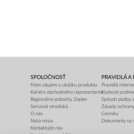
SPOLOČNOSŤ
PRAVIDLÁ A
Mám záujem o ukážku produktu
Pravidlá inter
Kariéra obchodného reprezentanta
Klubové podmi
Regionálne pobočky Zepter
Spôsob platby 
Servisné strediská
Zásady ochran
O nás
Cenníky
Naša misia
Dokumenty na s
Kontaktujte nás