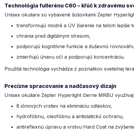
Technológia fullerénu C60 – kľúč k zdravému sv
Unisex okuliare sú vybavené šošovkami Zepter Hyperligh
transformujú modré a UV žiarenie na telom lepšie t
chránia pred digitálnym stresom,
podporujú kognitívne funkcie a duševnú rovnováhu
zmierňujú únavu očí a podporujú koncentráciu.
Použitá technológia vychádza z poznatkov svetelnej te
Precízne spracovanie a nadčasový dizajn
Unisex okuliare Zepter Hyperlight čierne MRBU využíva
8 iónových vrstiev na elimináciu odleskov,
hydrofóbnu, oleofóbnu a antistatickú ochranu,
antireflexnú úpravu a vrstvu Hard Coat na zvýšenie