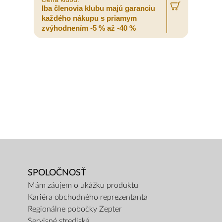
Iba členovia klubu majú garanciu
I
každého nákupu s priamym
zvýhodnením -5 % až -40 %
z
SPOLOČNOSŤ
Mám záujem o ukážku produktu
Kariéra obchodného reprezentanta
Regionálne pobočky Zepter
Servisné strediská