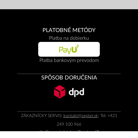
PLATOBNÉ METÓDY
Platba na dobierku
Platba bankovým prevodom
SPÔSOB DORUČENIA
ZÁKAZNÍCKY SERVIS:
kontakt@zepter.sk
; Tel: +421
249 100 966
© Copyright by
Zepter IT