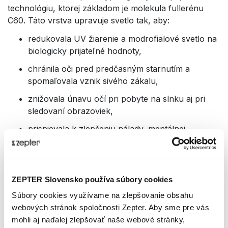
technológiu, ktorej základom je molekula fullerénu
C60. Táto vrstva upravuje svetlo tak, aby:
redukovala UV žiarenie a modrofialové svetlo na
biologicky prijateľné hodnoty,
chránila oči pred predčasným starnutím a
spomaľovala vznik sivého zákalu,
znižovala únavu očí pri pobyte na slnku aj pri
sledovaní obrazoviek,
prispievala k zlepšeniu nálady, mentálnej
rovnováhy a výkonnosti.
Okuliare vychádzajú z poznatkov aplikovaných aj vo
svetelnej terapii Bioptron – certifikovanej zdravotníckej
ZEPTER Slovensko používa súbory cookies
technológii spoločnosti Zepter.
Súbory cookies využívame na zlepšovanie obsahu
webových stránok spoločnosti Zepter. Aby sme pre vás
Patentovaná technológia Zepter Hyperlight
mohli aj naďalej zlepšovať naše webové stránky,
Optics