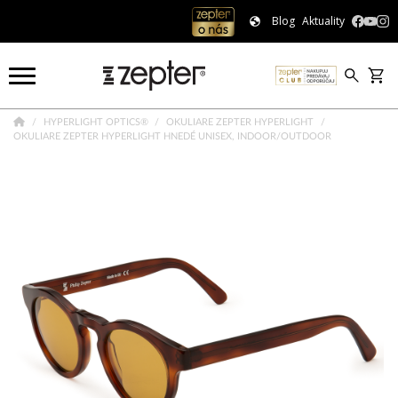
Blog
Aktuality
HYPERLIGHT OPTICS®
OKULIARE ZEPTER HYPERLIGHT
OKULIARE ZEPTER HYPERLIGHT HNEDÉ UNISEX, INDOOR/OUTDOOR