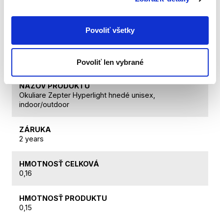
Technické dáta
Povoliť všetky
KÓD PRODUKTU
TLW-001BR
Povoliť len vybrané
NÁZOV PRODUKTU
Okuliare Zepter Hyperlight hnedé unisex,
indoor/outdoor
ZÁRUKA
2 years
HMOTNOSŤ CELKOVÁ
0,16
HMOTNOSŤ PRODUKTU
0,15