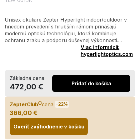
TLW-001BR
Unisex okuliare Zepter Hyperlight indoor/outdoor v
hnedom prevedení s hrubším rámom prinášajú
modernú optickú technológiu, ktorá kombinuje
ochranu zraku a podporu duševnej výkonnosti....
Viac informácií:
hyperlightoptics.com
Základná cena
Pridať do košíka
472,00 €
ⓘ
ZepterClub
cena
-22%
366,00 €
Overiť zvýhodnenie v košíku