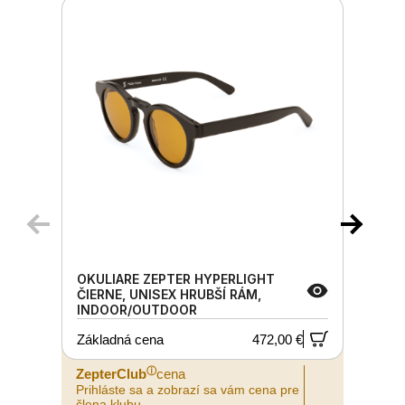
OKULIARE ZEPTER HYPERLIGHT
ČIERNE, UNISEX HRUBŠÍ RÁM,
INDOOR/OUTDOOR
Základná cena
472,00 €
ⓘ
ZepterClub
cena
Prihláste sa a zobrazí sa vám cena pre
P
člena klubu.
č