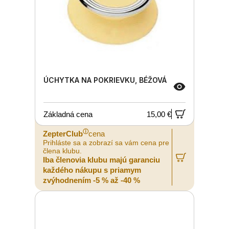
ÚCHYTKA NA POKRIEVKU, BÉŽOVÁ
Základná cena
15,00 €
ⓘ
ZepterClub
cena
Prihláste sa a zobrazí sa vám cena pre
člena klubu.
Iba členovia klubu majú garanciu
každého nákupu s priamym
zvýhodnením -5 % až -40 %