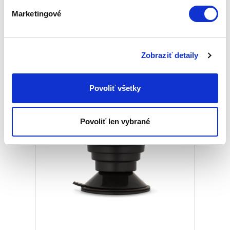
Základná cena
17,00 €
Marketingové
ⓘ
ZepterClub
cena
Prihláste sa a zobrazí sa vám cena pre
člena klubu.
Zobraziť detaily
Iba členovia klubu majú garanciu
každého nákupu s priamym
zvýhodnením -5 % až -40 %
Povoliť všetky
Povoliť len vybrané