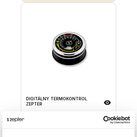
DIGITÁLNY TERMOKONTROL
ZEPTER
Základná cena
66,00 €
ⓘ
ZepterClub
cena
Prihláste sa a zobrazí sa vám cena pre