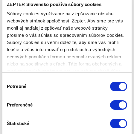
člena klubu.
ZEPTER Slovensko používa súbory cookies
Iba členovia klubu majú garanciu
Súbory cookies využívame na zlepšovanie obsahu
každého nákupu s priamym
webových stránok spoločnosti Zepter. Aby sme pre vás
zvýhodnením -5 % až -40 %
mohli aj naďalej zlepšovať naše webové stránky,
prosíme o váš súhlas so spracovaním súborov cookies.
Súbory cookies sú veľmi dôležité, aby sme vás mohli
lepšie a včas informovať o produktoch a výhodných
cenových ponukách formou personalizovaných reklám
alebo na sociálnych sieťach. Táto forma obchodných a
marketingových oznámení pre vás nebude obťažujúca.
Výber
Potrebné
súhlasu
Preferenčné
ANALÓGOVÝ TERMOKONTROL,
Štatistické
BÉŽOVÝ