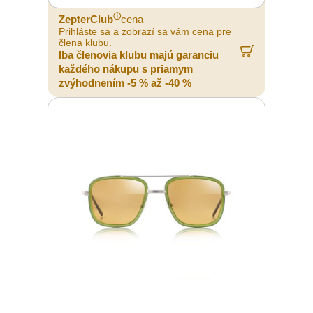
ⓘ
ZepterClub
cena
Prihláste sa a zobrazí sa vám cena pre
člena klubu.
Iba členovia klubu majú garanciu
každého nákupu s priamym
zvýhodnením -5 % až -40 %