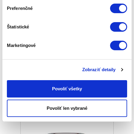
Preferenčné
Štatistické
OKULIARE ZEPTER HYPERLIGHT
LUNAR GOLD, DÁMSKE, INDOOR
Marketingové
Základná cena
472,00 €
ⓘ
ZepterClub
cena
Zobraziť detaily
Prihláste sa a zobrazí sa vám cena pre
člena klubu.
Iba členovia klubu majú garanciu
Povoliť všetky
každého nákupu s priamym
zvýhodnením -5 % až -40 %
Povoliť len vybrané