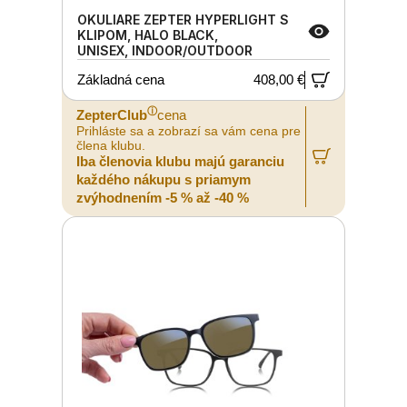
OKULIARE ZEPTER HYPERLIGHT S
KLIPOM, HALO BLACK,
UNISEX, INDOOR/OUTDOOR
Základná cena
408,00 €
ⓘ
ZepterClub
cena
Prihláste sa a zobrazí sa vám cena pre
člena klubu.
Iba členovia klubu majú garanciu
každého nákupu s priamym
zvýhodnením -5 % až -40 %