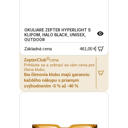
OKULIARE ZEPTER HYPERLIGHT S
KLIPOM, HALO BLACK, UNISEX,
OUTDOOR
Základná cena
461,00 €
ⓘ
ZepterClub
cena
Prihláste sa a zobrazí sa vám cena pre
člena klubu.
Iba členovia klubu majú garanciu
každého nákupu s priamym
zvýhodnením -5 % až -40 %