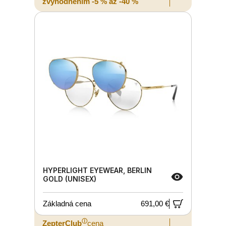
zvýhodnením -5 % až -40 %
HYPERLIGHT EYEWEAR, BERLIN
GOLD (UNISEX)
Základná cena
691,00 €
ⓘ
ZepterClub
cena