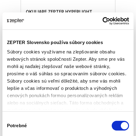
OKULIARE ZEPTER HYPERLIGHT
ORION GREEN, UNISEX, OUTDOOR
Základná cena
576,00 €
ZEPTER Slovensko používa súbory cookies
ⓘ
ZepterClub
cena
Prihláste sa a zobrazí sa vám cena pre
Súbory cookies využívame na zlepšovanie obsahu
člena klubu.
Iba členovia klubu majú garanciu
webových stránok spoločnosti Zepter. Aby sme pre vás
každého nákupu s priamym
mohli aj naďalej zlepšovať naše webové stránky,
zvýhodnením -5 % až -40 %
prosíme o váš súhlas so spracovaním súborov cookies.
Súbory cookies sú veľmi dôležité, aby sme vás mohli
lepšie a včas informovať o produktoch a výhodných
cenových ponukách formou personalizovaných reklám
alebo na sociálnych sieťach. Táto forma obchodných a
marketingových oznámení pre vás nebude obťažujúca.
Výber
Potrebné
súhlasu