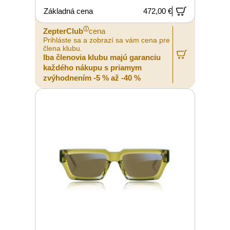
Základná cena
472,00 €
ⓘ
ZepterClub
cena
Prihláste sa a zobrazí sa vám cena pre
člena klubu.
Iba členovia klubu majú garanciu
každého nákupu s priamym
zvýhodnením -5 % až -40 %