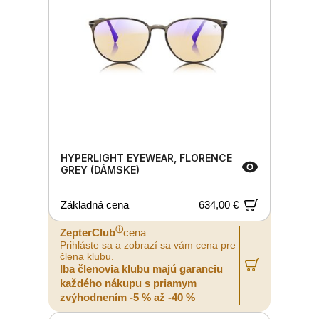
HYPERLIGHT EYEWEAR, FLORENCE
GREY (DÁMSKE)
Základná cena
634,00 €
ⓘ
ZepterClub
cena
Prihláste sa a zobrazí sa vám cena pre
člena klubu.
Iba členovia klubu majú garanciu
každého nákupu s priamym
zvýhodnením -5 % až -40 %