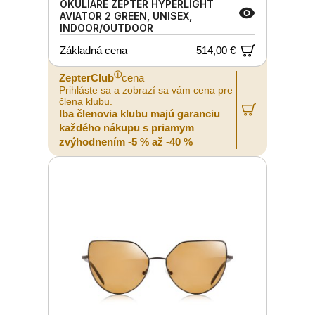
OKULIARE ZEPTER HYPERLIGHT
AVIATOR 2 GREEN, UNISEX,
INDOOR/OUTDOOR
Základná cena
514,00 €
ⓘ
ZepterClub
cena
Prihláste sa a zobrazí sa vám cena pre
člena klubu.
Iba členovia klubu majú garanciu
každého nákupu s priamym
zvýhodnením -5 % až -40 %