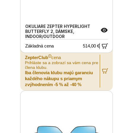
OKULIARE ZEPTER HYPERLIGHT
BUTTERFLY 2, DÁMSKE,
INDOOR/OUTDOOR
Základná cena
514,00 €
ⓘ
ZepterClub
cena
Prihláste sa a zobrazí sa vám cena pre
člena klubu.
Iba členovia klubu majú garanciu
každého nákupu s priamym
zvýhodnením -5 % až -40 %