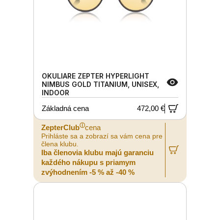
OKULIARE ZEPTER HYPERLIGHT
NIMBUS GOLD TITANIUM, UNISEX,
INDOOR
Základná cena
472,00 €
ⓘ
ZepterClub
cena
Prihláste sa a zobrazí sa vám cena pre
člena klubu.
Iba členovia klubu majú garanciu
každého nákupu s priamym
zvýhodnením -5 % až -40 %