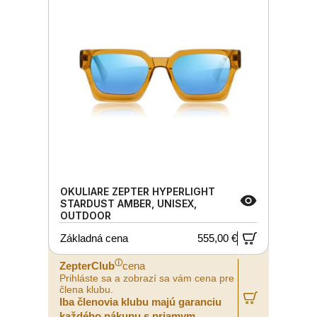
OKULIARE ZEPTER HYPERLIGHT
STARDUST AMBER, UNISEX,
OUTDOOR
Základná cena
555,00 €
ⓘ
ZepterClub
cena
Prihláste sa a zobrazí sa vám cena pre
člena klubu.
Iba členovia klubu majú garanciu
každého nákupu s priamym