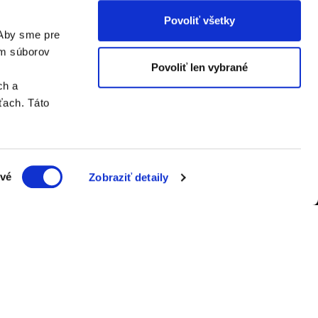
Povoliť všetky
 Aby sme pre
ím súborov
Povoliť len vybrané
ch a
ťach. Táto
vé
Zobraziť detaily