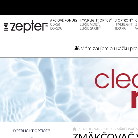
®
®
AKCIOVÉ PONUKY
HYPERLIGHT OPTICS
BIOPTRON
C
OD -5%
LEPŠIE VIDIEŤ,
HYPERLIGHT
Z
DO -50%
LEPŠIE SA CÍTIŤ.
TERAPIA
V
Mám záujem o ukážku pro
AQUEENAPRO®
ZMÄKČOVAČ 
®
HYPERLIGHT OPTICS
ZMÄKČOVAČ 