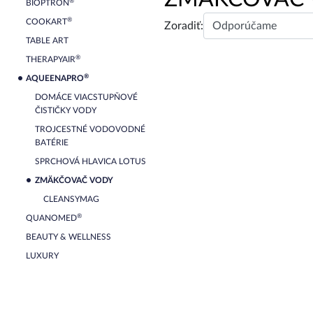
®
BIOPTRON
®
COOKART
Zoradiť:
TABLE ART
®
THERAPYAIR
®
AQUEENAPRO
DOMÁCE VIACSTUPŇOVÉ
ČISTIČKY VODY
TROJCESTNÉ VODOVODNÉ
BATÉRIE
SPRCHOVÁ HLAVICA LOTUS
ZMÄKČOVAČ VODY
CLEANSYMAG
®
QUANOMED
BEAUTY & WELLNESS
LUXURY