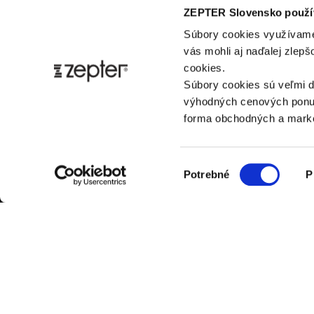
Bezpečnosť výrobku
ZEPTER Slovensko použí
Súbory cookies využívame
vás mohli aj naďalej zlep
cookies.
Súbory cookies sú veľmi d
výhodných cenových ponuk
forma obchodných a marke
Výber
Potrebné
P
súhlasu