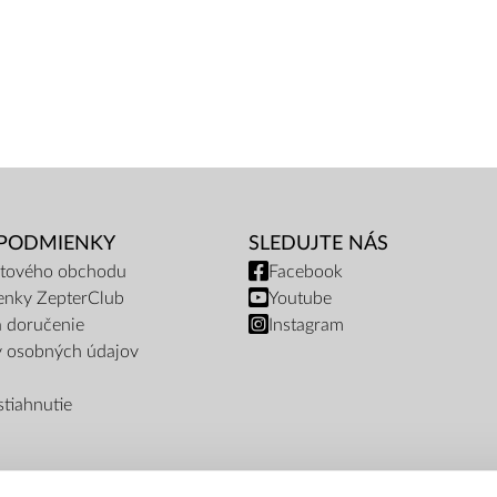
 PODMIENKY
SLEDUJTE NÁS
netového obchodu
Facebook
enky ZepterClub
Youtube
a doručenie
Instagram
y osobných údajov
tiahnutie