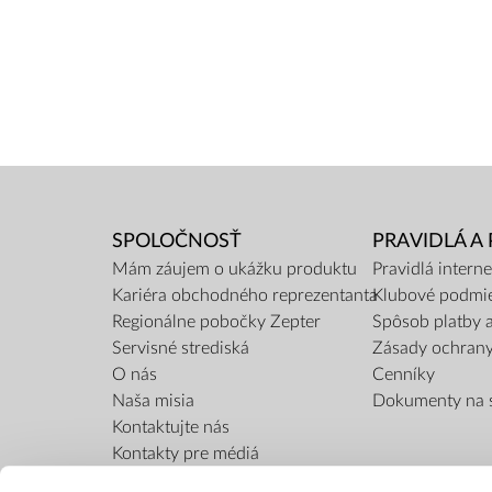
SPOLOČNOSŤ
PRAVIDLÁ A
Mám záujem o ukážku produktu
Pravidlá inter
Kariéra obchodného reprezentanta
Klubové podmi
Regionálne pobočky Zepter
Spôsob platby 
Servisné strediská
Zásady ochran
O nás
Cenníky
Naša misia
Dokumenty na s
Kontaktujte nás
Kontakty pre médiá
Blog