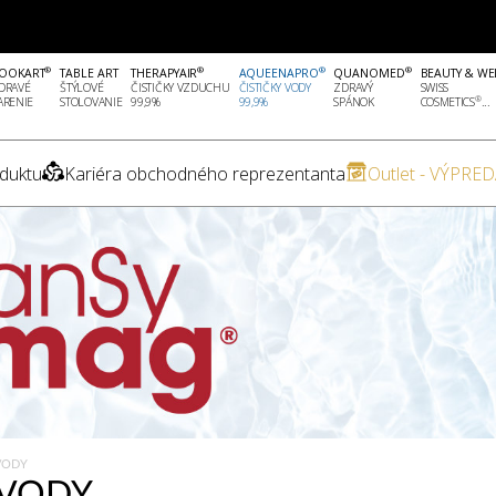
®
®
®
®
OOKART
TABLE ART
THERAPYAIR
AQUEENAPRO
QUANOMED
BEAUTY & WE
DRAVÉ
ŠTÝLOVÉ
ČISTIČKY VZDUCHU
ČISTIČKY VODY
ZDRAVÝ
SWISS
®
ARENIE
STOLOVANIE
99,9%
99,9%
SPÁNOK
COSMETICS
...
duktu
Kariéra obchodného reprezentanta
Outlet - VÝPRED
VODY
VODY