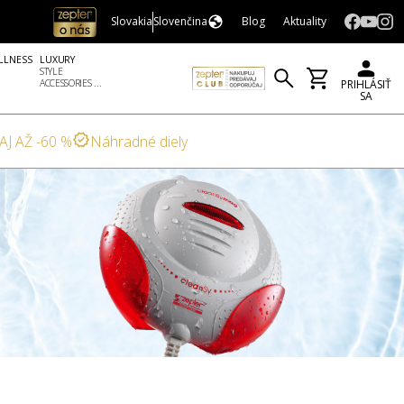
Slovakia
Slovenčina
Blog
Aktuality
LLNESS
LUXURY
STYLE
ACCESSORIES ...
PRIHLÁSIŤ
SA
AJ AŽ -60 %
Náhradné diely