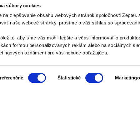
va súbory cookies
 na zlepšovanie obsahu webových stránok spoločnosti Zepter.
šovať naše webové stránky, prosíme o váš súhlas so spracovan
ôležité, aby sme vás mohli lepšie a včas informovať o produkto
ách formou personalizovaných reklám alebo na sociálnych sie
PLATOBNÉ METÓDY
tingových oznámení pre vás nebude obťažujúca.
Platba na dobierku
Platba bankovým prevodom
referenčné
Štatistické
Marketingo
SPÔSOB DORUČENIA
ZÁKAZNÍCKY SERVIS:
kontakt@zepter.sk
; Tel: +421 249 100 966
© Copyright by
Zepter IT