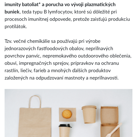
imunity batoliat* a porucha vo vývoji plazmatických
buniek
, teda typu B lymfocytov, ktoré sú dôležité pri
procesoch imunitnej odpovede, pretože zaisťujú produkciu
protilátok.
Tzv. večné chemikálie sa používajú pri výrobe
jednorazových fastfoodových obalov, nepriľnavých
povrchov panvíc, nepremokavého outdoorového oblečenia,
obuvi, impregnačných sprejov, prípravkov na ochranu
rastlín, liečiv, farieb a mnohých ďalších produktov
založených na odpudzovaní mastnoty a nepriľnavosti.