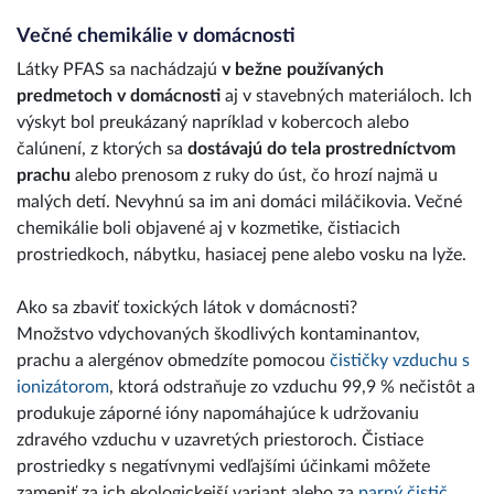
Večné chemikálie v domácnosti
Látky PFAS sa nachádzajú
v bežne používaných
predmetoch v domácnosti
aj v stavebných materiáloch. Ich
výskyt bol preukázaný napríklad v kobercoch alebo
čalúnení, z ktorých sa
dostávajú do tela prostredníctvom
prachu
alebo prenosom z ruky do úst, čo hrozí najmä u
malých detí. Nevyhnú sa im ani domáci miláčikovia. Večné
chemikálie boli objavené aj v kozmetike, čistiacich
prostriedkoch, nábytku, hasiacej pene alebo vosku na lyže.
Ako sa zbaviť toxických látok v domácnosti?
Množstvo vdychovaných škodlivých kontaminantov,
prachu a alergénov obmedzíte pomocou
čističky vzduchu s
ionizátorom
, ktorá odstraňuje zo vzduchu 99,9 % nečistôt a
produkuje záporné ióny napomáhajúce k udržovaniu
zdravého vzduchu v uzavretých priestoroch. Čistiace
prostriedky s negatívnymi vedľajšími účinkami môžete
zameniť za ich ekologickejší variant alebo za
parný čistič
,