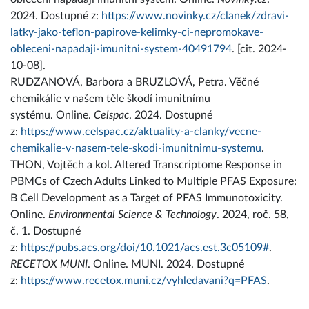
2024. Dostupné z:
https://www.novinky.cz/clanek/zdravi-
latky-jako-teflon-papirove-kelimky-ci-nepromokave-
obleceni-napadaji-imunitni-system-40491794
. [cit. 2024-
10-08].
RUDZANOVÁ, Barbora a BRUZLOVÁ, Petra. Věčné
chemikálie v našem těle škodí imunitnímu
systému. Online.
Celspac
. 2024. Dostupné
z:
https://www.celspac.cz/aktuality-a-clanky/vecne-
chemikalie-v-nasem-tele-skodi-imunitnimu-systemu
.
THON, Vojtěch a kol. Altered Transcriptome Response in
PBMCs of Czech Adults Linked to Multiple PFAS Exposure:
B Cell Development as a Target of PFAS Immunotoxicity.
Online.
Environmental Science & Technology
. 2024, roč. 58,
č. 1. Dostupné
z:
https://pubs.acs.org/doi/10.1021/acs.est.3c05109#
.
RECETOX MUNI
. Online. MUNI. 2024. Dostupné
z:
https://www.recetox.muni.cz/vyhledavani?q=PFAS
.