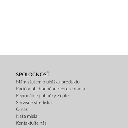
SPOLOČNOSŤ
Mám záujem o ukážku produktu
Kariéra obchodného reprezentanta
Regionálne pobočky Zepter
Servisné strediská
O nás
Naša misia
Kontaktujte nás