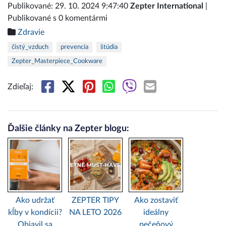
Publikované: 29. 10. 2024 9:47:40
Zepter International
|
Publikované s 0 komentármi
Zdravie
čistý_vzduch
prevencia
štúdia
Zepter_Masterpiece_Cookware
Zdieľaj:
Ďalšie články na Zepter blogu:
Ako udržať
ZEPTER TIPY
Ako zostaviť
kĺby v kondícii?
NA LETO 2026
ideálny
Objavil sa
pečeňový