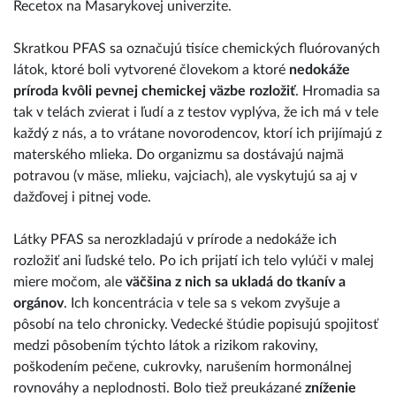
Recetox na Masarykovej univerzite.
Skratkou PFAS sa označujú tisíce chemických fluórovaných
látok, ktoré boli vytvorené človekom a ktoré
nedokáže
príroda kvôli pevnej chemickej väzbe rozložiť
. Hromadia sa
tak v telách zvierat i ľudí a z testov vyplýva, že ich má v tele
každý z nás, a to vrátane novorodencov, ktorí ich prijímajú z
materského mlieka. Do organizmu sa dostávajú najmä
potravou (v mäse, mlieku, vajciach), ale vyskytujú sa aj v
dažďovej i pitnej vode.
Látky PFAS sa nerozkladajú v prírode a nedokáže ich
rozložiť ani ľudské telo. Po ich prijatí ich telo vylúči v malej
miere močom, ale
väčšina z nich sa ukladá do tkanív a
orgánov
. Ich koncentrácia v tele sa s vekom zvyšuje a
pôsobí na telo chronicky. Vedecké štúdie popisujú spojitosť
medzi pôsobením týchto látok a rizikom rakoviny,
poškodením pečene, cukrovky, narušením hormonálnej
rovnováhy a neplodnosti. Bolo tiež preukázané
zníženie