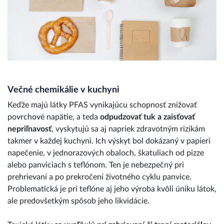
Večné chemikálie v kuchyni
Keďže majú látky PFAS vynikajúcu schopnosť znižovať
povrchové napätie, a teda
odpudzovať tuk a zaisťovať
nepriľnavosť
, vyskytujú sa aj napriek zdravotným rizikám
takmer v každej kuchyni. Ich výskyt bol dokázaný v papieri
napečenie, v jednorazových obaloch, škatuliach od pizze
alebo panviciach s teflónom. Ten je nebezpečný pri
prehrievaní a po prekročení životného cyklu panvice.
Problematická je pri teflóne aj jeho výroba kvôli úniku látok,
ale predovšetkým spôsob jeho likvidácie.