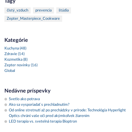
Tagy
čistý_vzduch
prevencia
štúdia
Zepter_Masterpiece_Cookware
Kategórie
Kuchyna (48)
Zdravie (14)
Kozmetika (8)
Zepter novinky (16)
Global
Nedávne príspevky
Svetlo ako potrava
Ako sa vysporiadať s prechladnutím?
Od online stretnutí až po prechádzky v prírode: Technológia Hyperlight
Optics chráni vaše oči pred akýmkoľvek žiarením
LED terapia vs. svetelná terapia Bioptron