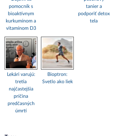
pomocník s
tanier a
bioaktívnym
podporiť detox
kurkumínom a
tela
vitamínom D3
Lekári varujú:
Bioptron:
tretia
Svetlo ako liek
najčastejšia
príčina
predčasných
úmrtí