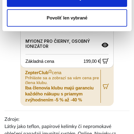
Povoliť len vybrané
MYIONZ PRO ČIERNY, OSOBNÝ
IONIZÁTOR
Základná cena
199,00 €
ⓘ
ZepterClub
cena
Prihláste sa a zobrazí sa vám cena pre
člena klubu.
Iba členovia klubu majú garanciu
každého nákupu s priamym
zvýhodnením -5 % až -40 %
Zdroje:
Látky jako teflon, papírové kelímky či nepromokavé
oblečení napadají imunitní systém. Online.
Novinky.cz
.