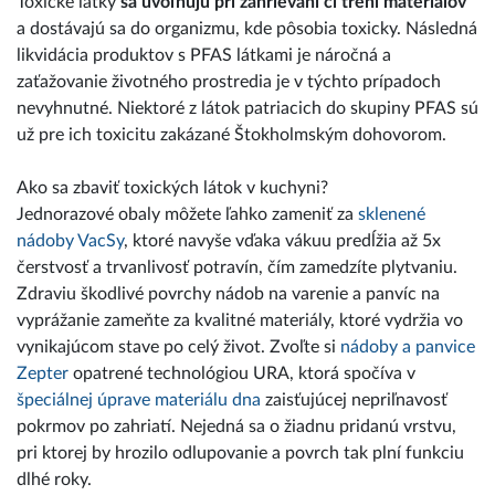
Toxické látky
sa uvoľňujú pri zahrievaní či trení materiálov
a dostávajú sa do organizmu, kde pôsobia toxicky. Následná
likvidácia produktov s PFAS látkami je náročná a
zaťažovanie životného prostredia je v týchto prípadoch
nevyhnutné. Niektoré z látok patriacich do skupiny PFAS sú
už pre ich toxicitu zakázané Štokholmským dohovorom.
Ako sa zbaviť toxických látok v kuchyni?
Jednorazové obaly môžete ľahko zameniť za
sklenené
nádoby VacSy
, ktoré navyše vďaka vákuu predĺžia až 5x
čerstvosť a trvanlivosť potravín, čím zamedzíte plytvaniu.
Zdraviu škodlivé povrchy nádob na varenie a panvíc na
vyprážanie zameňte za kvalitné materiály, ktoré vydržia vo
vynikajúcom stave po celý život. Zvoľte si
nádoby a panvice
Zepter
opatrené technológiou URA, ktorá spočíva v
špeciálnej úprave materiálu dna
zaisťujúcej nepriľnavosť
pokrmov po zahriatí. Nejedná sa o žiadnu pridanú vrstvu,
pri ktorej by hrozilo odlupovanie a povrch tak plní funkciu
dlhé roky.