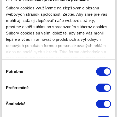
energie a zabraňuje strate vzácnych výživných látok z
Súbory cookies využívame na zlepšovanie obsahu
jedál. Akutermické kompaktné dno je funkčné na
webových stránok spoločnosti Zepter. Aby sme pre vás
všetkých typoch sporákov, vrátane indukčného.
mohli aj naďalej zlepšovať naše webové stránky,
Technické dáta
prosíme o váš súhlas so spracovaním súborov cookies.
Súbory cookies sú veľmi dôležité, aby sme vás mohli
lepšie a včas informovať o produktoch a výhodných
KÓD PRODUKTU
cenových ponukách formou personalizovaných reklám
Z-FP2838-LS
alebo na sociálnych sieťach. Táto forma obchodných a
marketingových oznámení pre vás nebude obťažujúca.
NÁZOV PRODUKTU
ZEPTER MASTERPIECE panvica "satin finish", priemer
Výber
28 cm, 3,8 L
Potrebné
súhlasu
ZÁRUKA
Bezplatná, minimálne 30-ročná záruka platí na opravy
Preferenčné
a náhradu všetkých výrobkov, vyrobených z
vysokokvalitného kovu Zepter, v prípade chybného
materiálu alebo výrobnej chyby. 24-mesačná záruka
Štatistické
sa vzťahuje na náhradu súčiastok vyrobených z
materiálov, iných ako Zepter kov 316L a 304. Na
digitálny a analógový Zepter termokontrol sa taktiež