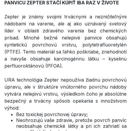
PANVICU ZEPTER STAČÍ KÚPIŤ IBA RAZ V ŽIVOTE
Zepter je známy svojimi trvácnymi a nezničiteľnými
nádobami na varenie, ale aj ako uznávaný svetový
líder v oblasti zdravého varenia bez chemických
prísad. Mnohé bežné nelepivé panvice obsahujú
syntetickú povrchovú vrstvu, polytetrafluoretylén
(PTFE). Tento materiál sa ľahko poškriabe, znehodnotí
a navyše obsahuje karcinogénnu látku – kyselinu
perfluoroktánovú (PFOA).
URA technológia Zepter nepoužíva žiadnu povrchovú
úpravu, ale v štruktúre vnútorného povrchu nádoby
vytvára nelepivú vrstvu, výsledkom čoho je absolútne
bezpečný a trvácny spôsob opekania s množstvom
výhod:
Bez toxickej povrchovej úpravy;
Neohrozujú vaše zdravie, pretože povrch panvíc
neobsahuje chemické látky a pri ich zahriatí sa