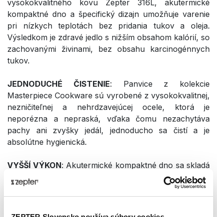
vysokokvalitného kovu Zepter 316L, akutermické
kompaktné dno a špecifický dizajn umožňuje varenie
pri nízkych teplotách bez pridania tukov a oleja.
Výsledkom je zdravé jedlo s nižším obsahom kalórií, so
zachovanými živinami, bez obsahu karcinogénnych
tukov.
JEDNODUCHÉ ČISTENIE
: Panvice
z kolekcie
Masterpiece Cookware sú vyrobené z vysokokvalitnej,
nezničiteľnej a nehrdzavejúcej ocele, ktorá je
neporézna a nepraská, vďaka čomu nezachytáva
pachy ani zvyšky jedál, jednoducho sa čistí a je
absolútne hygienická.
VYŠŠÍ VÝKON
: Akutermické kompaktné dno sa skladá
z 3 vrstiev rôznych kovov, zadržiava nahromadené
teplo aj po znížení prívodu tepla či jeho absolútnom
vypnutí, čím umožňuje varenie pri nízkych teplotách.
Táto jedinečná vlastnosť pomáha znížiť spotrebu
ZEPTER Slovensko používa súbory cookies