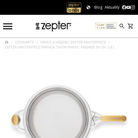
Blog
Aktuality
COOKART®
HRNCE A NÁDOBY ZEPTER MASTERPIECE
ZEPTER MASTERPIECE PANVICA "SATIN FINISH", PRIEMER 28 CM, 3,8 L