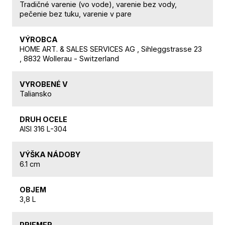
Tradičné varenie (vo vode), varenie bez vody,
pečenie bez tuku, varenie v pare
VÝROBCA
HOME ART. & SALES SERVICES AG , Sihleggstrasse 23
, 8832 Wollerau - Switzerland
VYROBENÉ V
Taliansko
DRUH OCELE
AISI 316 L-304
VÝŠKA NÁDOBY
6.1 cm
OBJEM
3,8 L
PRIEMER