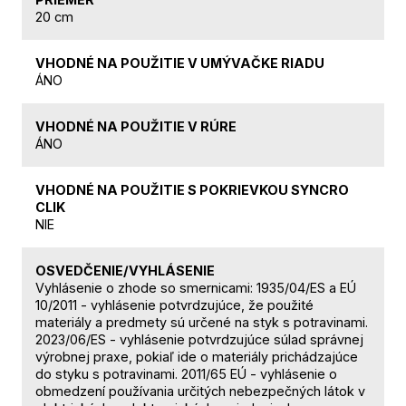
20 cm
VHODNÉ NA POUŽITIE V UMÝVAČKE RIADU
ÁNO
VHODNÉ NA POUŽITIE V RÚRE
ÁNO
VHODNÉ NA POUŽITIE S POKRIEVKOU SYNCRO
CLIK
NIE
OSVEDČENIE/VYHLÁSENIE
Vyhlásenie o zhode so smernicami: 1935/04/ES a EÚ
10/2011 - vyhlásenie potvrdzujúce, že použité
materiály a predmety sú určené na styk s potravinami.
2023/06/ES - vyhlásenie potvrdzujúce súlad správnej
výrobnej praxe, pokiaľ ide o materiály prichádzajúce
do styku s potravinami. 2011/65 EÚ - vyhlásenie o
obmedzení používania určitých nebezpečných látok v