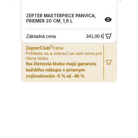
ZEPTER MASTERPIECE PANVICA,
PRIEMER 20 CM, 1,6 L
Základná cena
341,00 €
ⓘ
ZepterClub
cena
Prihláste sa a zobrazí sa vám cena pre
P
člena klubu.
č
Iba členovia klubu majú garanciu
I
každého nákupu s priamym
zvýhodnením -5 % až -40 %
z