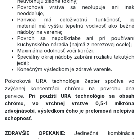
neuvoľňujú žiadne toxíny;
Povrchová vrstva sa neolupuje ani inak
neoddeľuje;
Panvica má celoživotnú funkčnosť, jej
materiál má vyššiu tepelnú vodivosť ako bežné
nádoby na varenie;
Povrch sa nepoškriabe ani pri používaní
kuchynského náradia (najmä z nerezovej ocele);
Maximálna odolnosť voči korózii;
Špeciálny okraj nádoby zabráni rozliatiu tekutých
jedál;
Konečným výsledkom je zdravé varenie.
Pokroková URA technológia Zepter spočíva vo
zvýšenej koncentrácii chrómu na povrchu dna
panvice.
Pri použití URA technológie sa obsah
chrómu, vo vrchnej vrstve 0,5-1 mikróna
zdvojnásobí, výsledkom čoho je prelomová nelepivá
schopnosť
.
ZDRAVŠIE OPEKANIE
: Jedinečná kombinácia