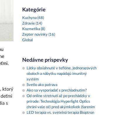
Kategórie
Kuchyna (48)
Zdravie (14)
Kozmetika (8)
Zepter novinky (16)
Global
hu
sne
Nedávne príspevky
eťmi.
Látky obsiahnuté v teflóne, jednorazových
obaloch a nábytku napádajú imunitný
systém
Svetlo ako potrava
, ktorý
Ako sa vysporiadať s prechladnutím?
 deťmi
Od online stretnutí až po prechádzky v
prírode: Technológia Hyperlight Optics
ia s
chráni vaše oči pred akýmkoľvek žiarením
LED terapia vs. svetelná terapia Bioptron