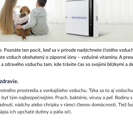
te. Poznáte ten pocit, keď sa v prírode nadýchnete čistého vzduc
hate vzduch obohatený o
záporné ióny – vzdušné vitamíny
. A pre
a zdravého vzduchu tam, kde trávite čas so svojimi blízkymi a d
zdravie.
votného prostredia a vonkajšieho vzduchu. Týka sa to aj vzduchu
byť tým najbezpečnejším. Prach, baktérie, vírusy a peľ. Rodiny s
dnutí, nádchy alebo chrípky v rámci členov domácnosti. Tiež ľud
ápia ich upchaté dutiny a pália oči.