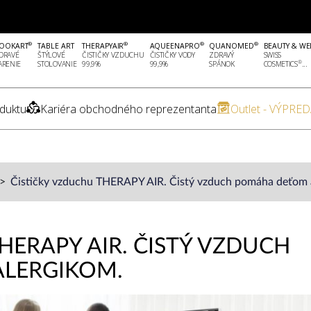
®
®
®
®
OOKART
TABLE ART
THERAPYAIR
AQUEENAPRO
QUANOMED
BEAUTY & WE
DRAVÉ
ŠTÝLOVÉ
ČISTIČKY VZDUCHU
ČISTIČKY VODY
ZDRAVÝ
SWISS
®
ARENIE
STOLOVANIE
99,9%
99,9%
SPÁNOK
COSMETICS
...
duktu
Kariéra obchodného reprezentanta
Outlet - VÝPRED
Čističky vzduchu THERAPY AIR. Čistý vzduch pomáha deťom a
HERAPY AIR. ČISTÝ VZDUCH
ALERGIKOM.