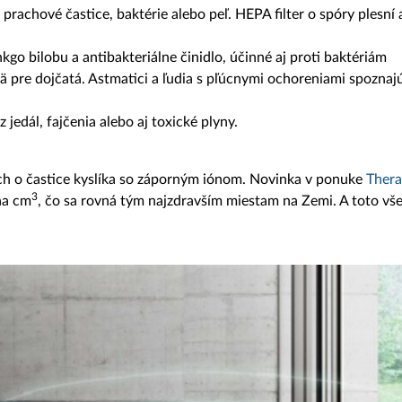
prachové častice, baktérie alebo peľ. HEPA filter o spóry plesní 
kgo bilobu a antibakteriálne činidlo, účinné aj proti baktériám
ä pre dojčatá. Astmatici a ľudia s pľúcnymi ochoreniami spoznaj
 jedál, fajčenia alebo aj toxické plyny.
ch o častice kyslíka so záporným iónom. Novinka v ponuke
Thera
3
na cm
, čo sa rovná tým najzdravším miestam na Zemi. A toto vš