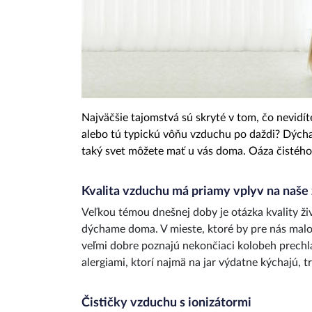
Najväčšie tajomstvá sú skryté v tom, čo nevidí
alebo tú typickú vôňu vzduchu po daždi? Dýc
taký svet môžete mať u vás doma. Oáza čistého 
Kvalita vzduchu má priamy vplyv na naše 
Veľkou témou dnešnej doby je otázka kvality ži
dýchame doma. V mieste, ktoré by pre nás malo 
veľmi dobre poznajú nekončiaci kolobeh prechla
alergiami, ktorí najmä na jar výdatne kýchajú, tr
Čističky vzduchu s ionizátormi