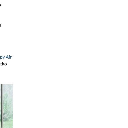
a
ú
py Air
etko