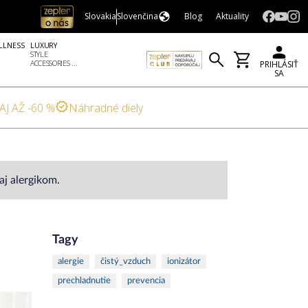
Slovakia
Slovenčina
Blog
Aktuality
LLNESS
LUXURY
STYLE
ACCESSORIES ...
PRIHLÁSIŤ
SA
AJ AŽ -60 %
Náhradné diely
j alergikom.
Tagy
alergie
čistý_vzduch
ionizátor
prechladnutie
prevencia