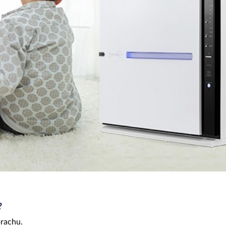
?
prachu.