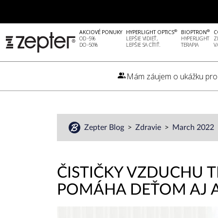
®
®
AKCIOVÉ PONUKY
HYPERLIGHT OPTICS
BIOPTRON
C
OD -5%
LEPŠIE VIDIEŤ,
HYPERLIGHT
Z
DO -50%
LEPŠIE SA CÍTIŤ.
TERAPIA
V
Mám záujem o ukážku pro
Zepter Blog
Zdravie
March 2022
ČISTIČKY VZDUCHU T
POMÁHA DEŤOM AJ 