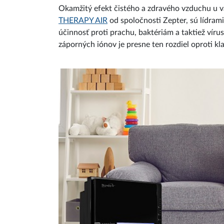
Okamžitý efekt čistého a zdravého vzduchu u v
THERAPY AIR
od spoločnosti Zepter, sú lídram
účinnosť proti prachu, baktériám a taktiež ví
záporných iónov je presne ten rozdiel oproti k