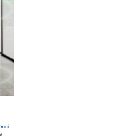
tormi
a