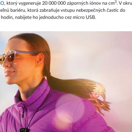
3
RO
, ktorý vygeneruje 20 000 000 záporných iónov na cm
. V okr
teľnú bariéru, ktorá zabraňuje vstupu nebezpečných častíc do
6 hodín, nabijete ho jednoducho cez micro USB.