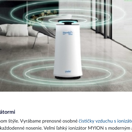
zátormi
tnom štýle. Vyrábame prenosné osobné
čističky vzduchu s ionizá
 každodenné nosenie. Veľmi ľahký ionizátor MYION s moderným 