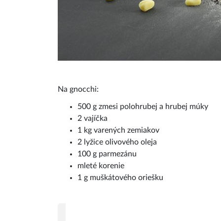
Na gnocchi:
500 g zmesi polohrubej a hrubej múky
2 vajíčka
1 kg varených zemiakov
2 lyžice olivového oleja
100 g parmezánu
mleté korenie
1 g muškátového oriešku