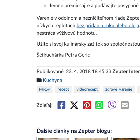
Jemne premiešajte a podávajte posypané
Varenie v odolnom a nezničiteľnom riade Zepter
nízkych teplotách
bez pridania tuku alebo oleja
nestráca výživovú hodnotu.
Užite si svoj kulinársky zážitok so spoločnosťou
Šéfkuchárka Petra Geric
Publikované: 23. 4. 2018 18:45:33
Zepter Inter
Kuchyna
MixSy
recept
videorecept
zdravé_varenie
Zdieľaj:
Ďalšie články na Zepter blogu: