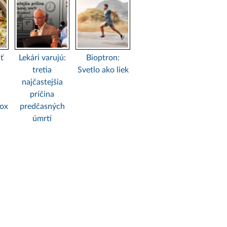
ť
Lekári varujú:
Bioptron:
tretia
Svetlo ako liek
najčastejšia
príčina
tox
predčasných
úmrtí