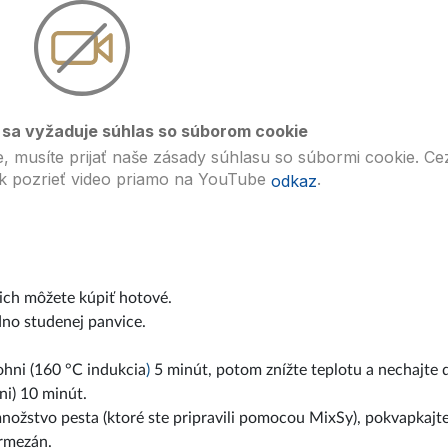
 sa vyžaduje súhlas so súborom cookie
, musíte prijať naše zásady súhlasu so súbormi cookie. Ce
k pozrieť video priamo na YouTube
.
odkaz
 ich môžete kúpiť hotové.
 dno studenej panvice.
ohni (160 °C indukcia
)
5 minút, potom znížte teplotu a nechajte 
ni) 10 minút.
nožstvo pesta (ktoré ste pripravili pomocou MixSy), pokvapkajt
armezán.