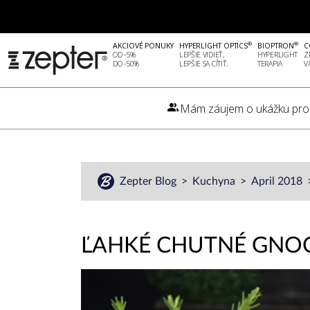
®
®
AKCIOVÉ PONUKY
HYPERLIGHT OPTICS
BIOPTRON
C
OD -5%
LEPŠIE VIDIEŤ,
HYPERLIGHT
Z
DO -50%
LEPŠIE SA CÍTIŤ.
TERAPIA
V
Mám záujem o ukážku pro
Zepter Blog
Kuchyna
April 2018
ĽAHKÉ CHUTNÉ GNOC