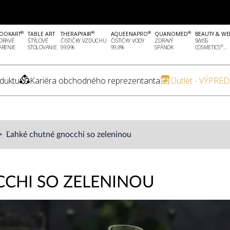
®
®
®
®
OOKART
TABLE ART
THERAPYAIR
AQUEENAPRO
QUANOMED
BEAUTY & WE
DRAVÉ
ŠTÝLOVÉ
ČISTIČKY VZDUCHU
ČISTIČKY VODY
ZDRAVÝ
SWISS
®
ARENIE
STOLOVANIE
99,9%
99,9%
SPÁNOK
COSMETICS
...
duktu
Kariéra obchodného reprezentanta
Outlet - VÝPRED
Ľahké chutné gnocchi so zeleninou
CHI SO ZELENINOU