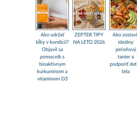
Ako udržať
ZEPTER TIPY
Ako zostavi
kĺby v kondícii?
NA LETO 2026
ideálny
Objavil sa
pečeňový
pomocník s
tanier a
bioaktívnym
podporiť de
kurkumínom a
tela
vitamínom D3