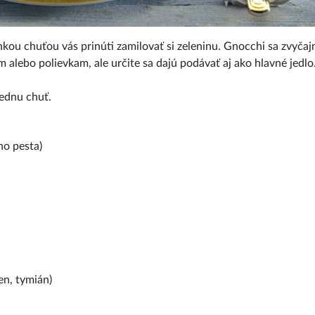
hkou chuťou vás prinúti zamilovať si zeleninu. Gnocchi sa zvyčaj
m alebo polievkam, ale určite sa dajú podávať aj ako hlavné jedlo
iednu chuť.
ho pesta)
en, tymián)