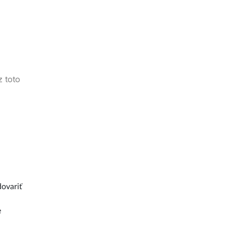
z toto
dovariť
e