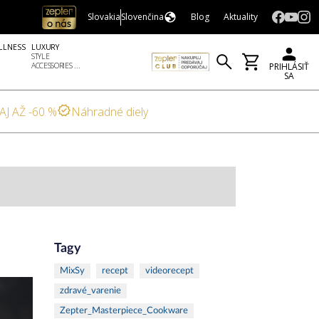
Slovakia
Slovenčina
Blog
Aktuality
LLNESS
LUXURY
STYLE
ACCESSORIES ...
PRIHLÁSIŤ
SA
AJ AŽ -60 %
Náhradné diely
Tagy
MixSy
recept
videorecept
zdravé_varenie
Zepter_Masterpiece_Cookware