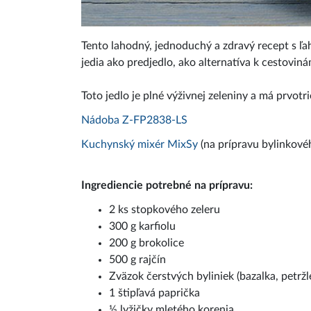
Tento lahodný, jednoduchý a zdravý recept s ľa
jedia ako predjedlo, ako alternatíva k cestoviná
Toto jedlo je plné výživnej zeleniny a má prvotr
Nádoba Z-FP2838-LS
Kuchynský mixér MixSy
(na prípravu bylinkové
Ingrediencie potrebné na prípravu:
2 ks stopkového zeleru
300 g karfiolu
200 g brokolice
500 g rajčín
Zväzok čerstvých byliniek (bazalka, petržl
1 štipľavá paprička
½ lyžičky mletého korenia