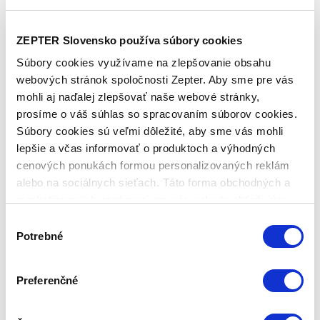
kĺby v kondícii?
NA LETO 2026
ideálny
Objavil sa
pečeňový
ZEPTER Slovensko používa súbory cookies
pomocník s
tanier a
bioaktívnym
podporiť detox
Súbory cookies využívame na zlepšovanie obsahu
kurkumínom a
tela
webových stránok spoločnosti Zepter. Aby sme pre vás
vitamínom D3
mohli aj naďalej zlepšovať naše webové stránky,
prosíme o váš súhlas so spracovaním súborov cookies.
Súbory cookies sú veľmi dôležité, aby sme vás mohli
lepšie a včas informovať o produktoch a výhodných
cenových ponukách formou personalizovaných reklám
alebo na sociálnych sieťach. Táto forma obchodných a
marketingových oznámení pre vás nebude obťažujúca.
Lekári varujú:
Bioptron:
tretia
Svetlo ako liek
Výber
Potrebné
najčastejšia
súhlasu
príčina
predčasných
Preferenčné
úmrtí