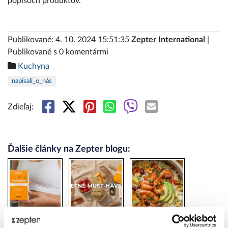
popisoch produktov.
Publikované: 4. 10. 2024 15:51:35
Zepter International
|
Publikované s 0 komentármi
Kuchyna
napísali_o_nás
Zdieľaj:
Ďalšie články na Zepter blogu:
Ako udržať
ZEPTER TIPY
Ako zostaviť