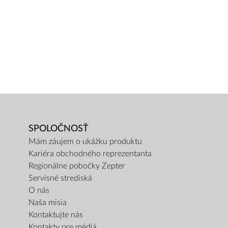
SPOLOČNOSŤ
Mám záujem o ukážku produktu
Kariéra obchodného reprezentanta
Regionálne pobočky Zepter
Servisné strediská
O nás
Naša misia
Kontaktujte nás
Kontakty pre médiá