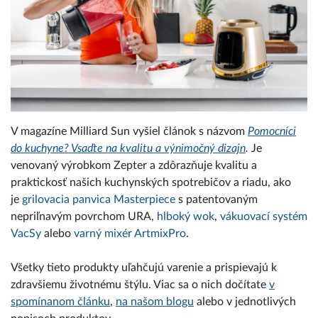
V magazíne Milliard Sun vyšiel článok s názvom
Pomocníci
do kuchyne? Vsaďte na kvalitu a výnimočný dizajn
.
Je
venovaný výrobkom Zepter a zdôrazňuje kvalitu a
praktickosť našich kuchynských spotrebičov a riadu, ako
je
grilovacia panvica Masterpiece
s patentovaným
nepriľnavým povrchom URA,
hlboký wok
,
vákuovací systém
VacSy
alebo
varný mixér ArtmixPro
.
Všetky tieto produkty uľahčujú varenie a prispievajú k
zdravšiemu životnému štýlu. Viac sa o nich dočítate
v
spomínanom článku
,
na našom blogu
alebo v jednotlivých