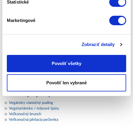
Štatistické
Tagy
Marketingové
napísali_o_nás
Kategórie
Zobraziť detaily
Kuchyna (48)
Zdravie (14)
Povoliť všetky
Kozmetika (8)
Zepter novinky (16)
Global
Povoliť len vybrané
Nedávne príspevky
Vegánsky vianočný puding
Vegetariánske / mäsové špízy
Veľkonočný brunch
Veľkonočná jahňacia pečienka