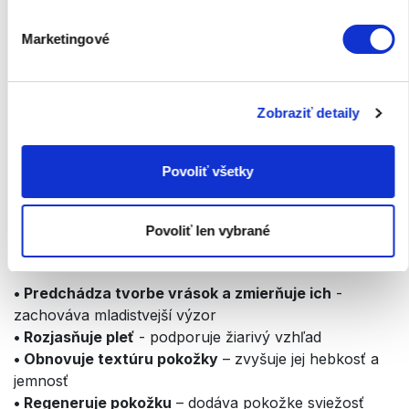
vysokou koncentráciou prírodných a organických
účinných látok.
Marketingové
Rad Swisso Logical ponúka
overené okamžite viditeľné
výsledky aj dlhodobé účinky
. Je vhodný aj pre
Zobraziť detaily
najcitlivejšie a veľmi náročné typy pleti. Kozmetika
Swisso Logical je hypoalergénna a neobsahuje
parabény. Jednou z prísad je echinacea pochádzajúca
Povoliť všetky
priamo zo švajčiarskych Álp, ktorá je prírodným
riešením na udržanie mladistvého vzhľadu pokožky.
Povoliť len vybrané
Kozmetický rad Swisso Logical:
• Predchádza tvorbe vrások a zmierňuje ich
-
zachováva mladistvejší výzor
• Rozjasňuje pleť
- podporuje žiarivý vzhľad
• Obnovuje textúru pokožky
– zvyšuje jej hebkosť a
jemnosť
• Regeneruje pokožku
– dodáva pokožke sviežosť