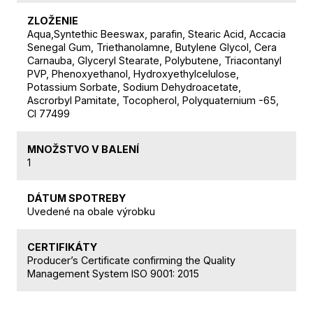
ZLOŽENIE
Aqua,Syntethic Beeswax, parafin, Stearic Acid, Accacia
Senegal Gum, Triethanolamne, Butylene Glycol, Cera
Carnauba, Glyceryl Stearate, Polybutene, Triacontanyl
PVP, Phenoxyethanol, Hydroxyethylcelulose,
Potassium Sorbate, Sodium Dehydroacetate,
Ascrorbyl Pamitate, Tocopherol, Polyquaternium -65,
CI 77499
MNOŽSTVO V BALENÍ
1
DÁTUM SPOTREBY
Uvedené na obale výrobku
CERTIFIKÁTY
Producer’s Certificate confirming the Quality
Management System ISO 9001: 2015