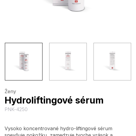
Ženy
Hydroliftingové sérum
PNK-4250
Vysoko koncentrované hydro-liftingové sérum
spevňuje pokožku, zamedzuje tvorbe vrások a