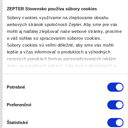
ZEPTER Slovensko používa súbory cookies
Súbory cookies využívame na zlepšovanie obsahu
webových stránok spoločnosti Zepter. Aby sme pre vás
mohli aj naďalej zlepšovať naše webové stránky, prosíme
o váš súhlas so spracovaním súborov cookies.
Súbory cookies sú veľmi dôležité, aby sme vás mohli
lepšie a včas informovať o produktoch a výhodných
cenových ponukách formou personalizovaných reklám
alebo na sociálnych sieťach. Táto forma obchodných a
marketingových oznámení pre vás nebude obťažujúca.
Výber
Potrebné
súhlasu
KOZMETICKÝ RAD SWISSO LOGICAL
Kozmetický rad Swisso Logical
zamedzuje vzniku
Preferenčné
známok starnutia a pôsobí proti nim. Je bohatý na
účinné aktívne látky a prírodné výťažky. Receptúry
Štatistické
využívajú inovatívne technológie v kombinácii s