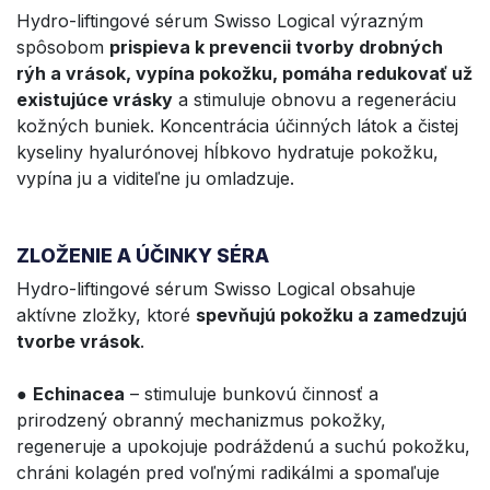
Hydro-liftingové sérum Swisso Logical výrazným
spôsobom
prispieva k prevencii tvorby drobných
rýh a vrások, vypína pokožku, pomáha redukovať už
existujúce vrásky
a stimuluje obnovu a regeneráciu
kožných buniek. Koncentrácia účinných látok a čistej
kyseliny hyalurónovej hĺbkovo hydratuje pokožku,
vypína ju a viditeľne ju omladzuje.
ZLOŽENIE A ÚČINKY SÉRA
Hydro-liftingové sérum Swisso Logical obsahuje
aktívne zložky, ktoré
spevňujú pokožku a zamedzujú
tvorbe vrások
.
●
Echinacea
– stimuluje bunkovú činnosť a
prirodzený obranný mechanizmus pokožky,
regeneruje a upokojuje podráždenú a suchú pokožku,
chráni kolagén pred voľnými radikálmi a spomaľuje