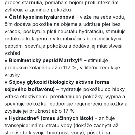
proces starnutia, pomáha s bojom proti infekciám,
zvlhčuje a zjemňuje pokožku
●
Čistá kyselina hyalurónová
– viaže na seba vodu,
čím dodáva pokožke na objeme a udržuje pleť bez
vrások, poskytuje pleti neustálu hydratáciu, stimuluje
redukciu kolagénu a v kombinácii s biomimetickými
peptidmi spevňuje pokožku a dodáva jej mladistvejší
vzhľad
●
Biomimetický peptid Matrixyl®
– stimuluje
produkciu kolagénu až o 117 %, viditeľne redukuje
vrásky
●
Sójový glykozid (biologicky aktívna forma
sójového izoflavónu)
– hydratuje pokožku do hĺbky
vďaka efektívnemu prenikaniu do pokožky, vypína a
spevňuje pokožku, podporuje regeneráciu pokožky a
zvyšuje jej pružnosť až o 17 %
●
Hydractine® (zmes účinných látok)
– znižuje
transepidermálnu stratu vody (dokáže zachytiť až
stonásobok svojej hmotnosti vody), pôsobí na