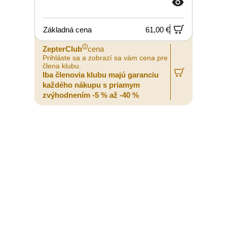
Základná cena
61,00 €
ⓘ
ZepterClub
cena
Prihláste sa a zobrazí sa vám cena pre
P
člena klubu.
č
Iba členovia klubu majú garanciu
I
každého nákupu s priamym
zvýhodnením -5 % až -40 %
z