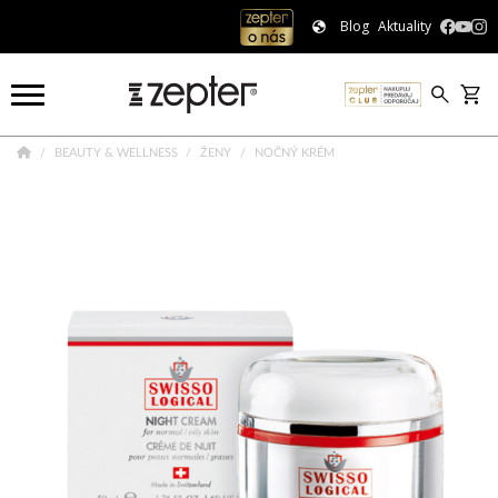
Blog
Aktuality
BEAUTY & WELLNESS
ŽENY
NOČNÝ KRÉM