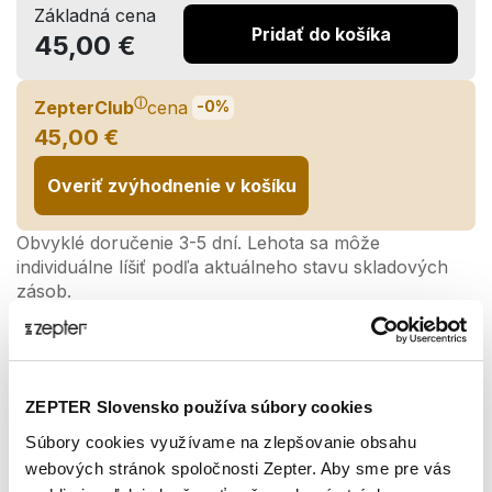
Základná cena
Pridať do košíka
45,00 €
ⓘ
ZepterClub
cena
-0%
45,00 €
Overiť zvýhodnenie v košíku
Obvyklé doručenie 3-5 dní. Lehota sa môže
individuálne líšiť podľa aktuálneho stavu skladových
zásob.
Zdieľaj:
ZEPTER Slovensko používa súbory cookies
Popis produktu
Súbory cookies využívame na zlepšovanie obsahu
webových stránok spoločnosti Zepter. Aby sme pre vás
Nočný efekt kozmetiky Swisso Logical pôsobí, zatiaľ