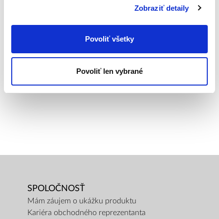
Zobraziť detaily
HMOTNOSŤ CELKOVÁ
0,16
Povoliť všetky
HMOTNOSŤ PRODUKTU
0,14
Povoliť len vybrané
SPOLOČNOSŤ
Mám záujem o ukážku produktu
Kariéra obchodného reprezentanta