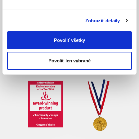
vedúce postavenie, technológie a inovácie pre spoločnosť
Zepter International.
Silberwarenfabrik Jager, Nemecko.
Zobraziť detaily
30. ZLATÁ CENA ZA PODNIKATEĽSKÚ PRESTÍŽ
(CENA NOVÉHO TISÍCROČIA)
Povoliť všetky
2000 – Madrid, Španielsko; udelené spoločnosti Zepter
Holding.
Povoliť len vybrané