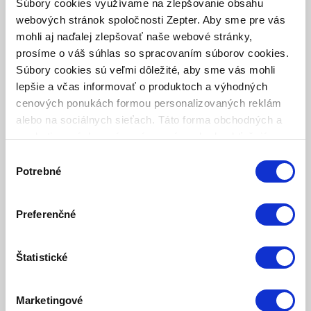
Súbory cookies využívame na zlepšovanie obsahu
Udelené pánovi Philipovi Zepterovi za vynikajúce služby
webových stránok spoločnosti Zepter. Aby sme pre vás
talianskemu priemyslu a spoločnosti.
mohli aj naďalej zlepšovať naše webové stránky,
“
ZLATÁ KORUNA
"
prosíme o váš súhlas so spracovaním súborov cookies.
Súbory cookies sú veľmi dôležité, aby sme vás mohli
2010 - Srbsko
lepšie a včas informovať o produktoch a výhodných
Udelené ako najvyššie ocenenie v Srbsku v oblasti
cenových ponukách formou personalizovaných reklám
kultúrneho sponzorstva.
alebo na sociálnych sieťach. Táto forma obchodných a
“
PREMIO INTERNAZIONALE PROFILO
marketingových oznámení pre vás nebude obťažujúca.
DONNA
"
Výber
Potrebné
súhlasu
2008 – Taliansko
Udelené pani Zepter za jej výnimočný prínos v kultúrnej,
spoločenskej a obchodnej oblasti.
Preferenčné
ZLATÉ OCENENIE B.I.D. (BUSINESS INITIATIVE
DIRECTIONS)
Štatistické
2004 – Frankfurt nad Mohanom, Nemecko
Medzinárodné ocenenie „Arch of Europe“ za kvalitu,
Marketingové