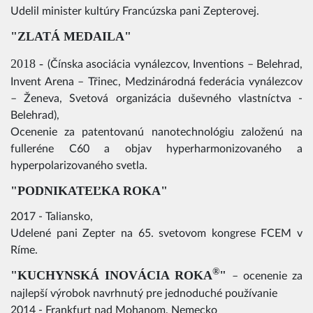
Udelil minister kultúry Francúzska pani Zepterovej.
"ZLATÁ MEDAILA"
2018 -
(Čínska asociácia vynálezcov, Inventions – Belehrad,
Invent Arena – Třinec, Medzinárodná federácia vynálezcov
– Ženeva, Svetová organizácia duševného vlastníctva -
Belehrad),
Ocenenie za patentovanú nanotechnológiu založenú na
fulleréne C60 a objav hyperharmonizovaného a
hyperpolarizovaného svetla.
"
PODNIKATEĽKA ROKA
"
2017 - Taliansko,
Udelené pani Zepter na 65. svetovom kongrese FCEM v
Ríme.
®
"KUCHYNSKÁ INOVÁCIA ROKA
"
– ocenenie za
najlepší výrobok navrhnutý pre jednoduché používanie
2014 - Frankfurt nad Mohanom, Nemecko