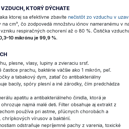
UJE VZDUCH, KTORÝ DÝCHATE
aka ktorej sa efektívne zbavíte
nečistôt zo vzduchu v uzav
ónov na cm³, čo zodpovedá množstvu iónov nameranému v na
vzniku respiračných ochorení až o 80 %. Čistička vzduchu
0,3–10 mikrónu je 99,9 %
.
UCH
hu, plesne, vlasy, lupiny a zvieraciu srsť.
 častice prachu, baktérie väčšie ako 1 mikrón, peľ.
očky a tabakový dym, zatiaľ čo antibakteriálny
ňuje bacily, spóry plesní a iné zárodky, čím predchádza
erálu apatitu a antibakteriálneho činidla, ktorá je
 ohrozuje najmä malé deti. Filter obsahuje aj extrakt z
úspechom používa pri astme, pľúcnych chorobách a
 chrípkových vírusov a baktérií.
stiam odstraňuje nepríjemné pachy z varenia, toxické