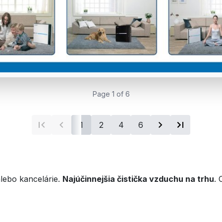
Page 1 of 6
1
2
4
6
lebo kancelárie.
Najúčinnejšia čistička vzduchu na trhu
. 