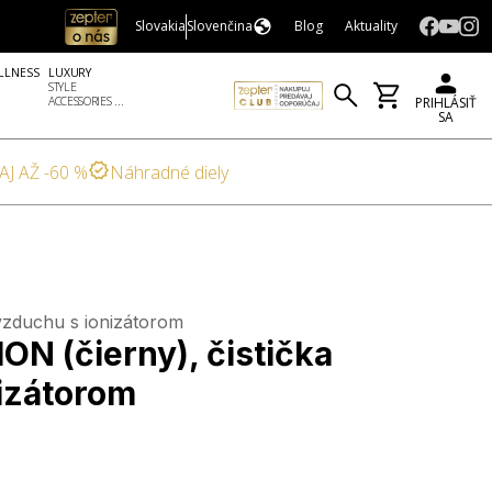
Slovakia
Slovenčina
Blog
Aktuality
LLNESS
LUXURY
STYLE
ACCESSORIES ...
PRIHLÁSIŤ
SA
AJ AŽ -60 %
Náhradné diely
 vzduchu s ionizátorom
ON (čierny), čistička
izátorom