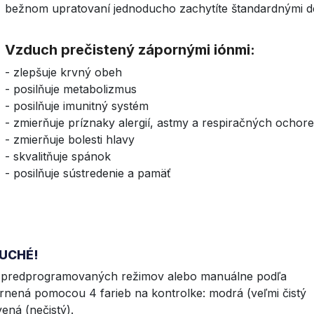
bežnom upratovaní jednoducho zachytíte štandardnými dez
Vzduch prečistený zápornými iónmi:
- zlepšuje krvný obeh
- posilňuje metabolizmus
- posilňuje imunitný systém
- zmierňuje príznaky alergií, astmy a respiračných ochore
- zmierňuje bolesti hlavy
- skvalitňuje spánok
- posilňuje sústredenie a pamäť
DUCHÉ!
 4 predprogramovaných režimov alebo manuálne podľa
zornená pomocou 4 farieb na kontrolke: modrá (veľmi čistý
vená (nečistý).