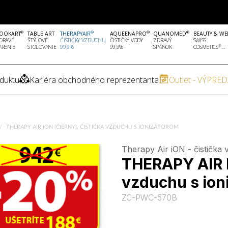
®
®
®
®
OOKART
TABLE ART
THERAPYAIR
AQUEENAPRO
QUANOMED
BEAUTY & WE
DRAVÉ
ŠTÝLOVÉ
ČISTIČKY VZDUCHU
ČISTIČKY VODY
ZDRAVÝ
SWISS
®
ARENIE
STOLOVANIE
99,9%
99,9%
SPÁNOK
COSMETICS
...
duktu
Kariéra obchodného reprezentanta
Outlet - VÝPRED
THERAPY AIR ION (ČIERNY), ČISTIČKA VZDUCHU S IONIZÁTOROM
Therapy Air iON - čistička
THERAPY AIR I
vzduchu s ion
ZC-PWC-570B