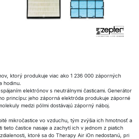
ov, ktorý produkuje viac ako 1 236 000 záporných
a hodinu.
spájaním elektrónov s neutrálnymi časticami. Generátor
o princípu: jeho záporná elektróda produkuje záporné
 molekuly medzi pólmi dostávajú záporný náboj.
ité mikročastice vo vzduchu, tým zvýšia ich hmotnosť a
 tieto častice nasaje a zachytí ich v jednom z piatich
vzdialenosti, ktoré sa do Therapy Air iOn nedostanú, pri