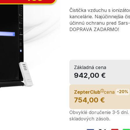
Čistička vzduchu s ionizá
kancelárie. Najúčinnejšia č
účinnú ochranu pred Sars
DOPRAVA ZADARMO!
Základná cena
942,00 €
ⓘ
ZepterClub
cena
-20%
754,00 €
Obvyklé doručenie 3-5 dní. 
skladových zásob.