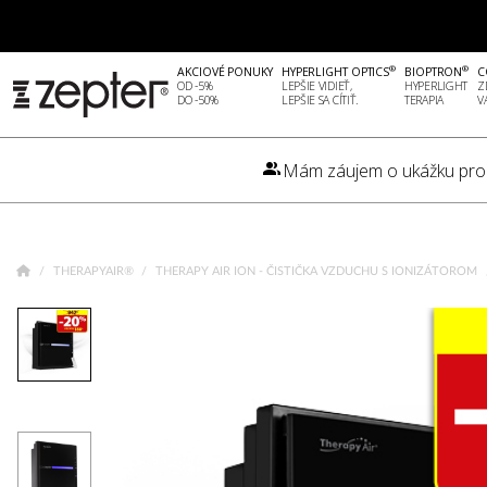
®
®
AKCIOVÉ PONUKY
HYPERLIGHT OPTICS
BIOPTRON
C
OD -5%
LEPŠIE VIDIEŤ,
HYPERLIGHT
Z
DO -50%
LEPŠIE SA CÍTIŤ.
TERAPIA
V
Mám záujem o ukážku pro
THERAPYAIR®
THERAPY AIR ION - ČISTIČKA VZDUCHU S IONIZÁTOROM