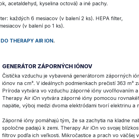
k, acetaldehyd, kyselina octová) a iné pachy.
ilter: každých 6 mesiacov (v balení 2 ks). HEPA filter,
 mesiacov (v balení po 1 ks).
 DO THERAPY AIR ION
.
GENERÁTOR ZÁPORNÝCH IÓNOV
Čistička vzduchu je vybavená generátorom záporných ión
iónov na cm³. V ideálnych podmienkach prečistí 363 m³ z
Príroda vytvára vo vzduchu záporné ióny uvoľňovaním a 
Therapy Air iOn vytvára záporné ióny pomocou rovnakéh
napätie, výboj medzi dvoma elektródami tvorí elektrinu a
Záporné ióny pomáhajú tým, že sa zachytia na kladne nab
spoločne padajú k zemi. Therapy Air iOn vo svojej blízkosti
filtrov podľa ich veľkosti. Mikročastice a prach vo väčšej 