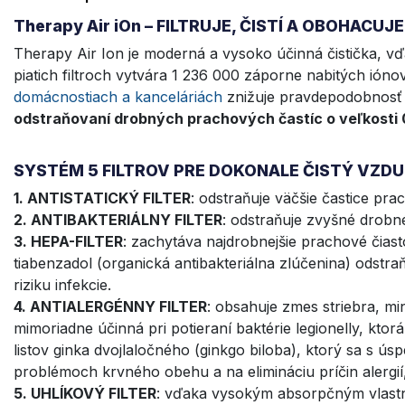
Therapy Air iOn – FILTRUJE, ČISTÍ A OBOHAC
Therapy Air Ion je moderná a vysoko účinná čistička, vď
piatich filtroch vytvára 1 236 000 záporne nabitých i
domácnostiach a kanceláriách
znižuje pravdepodobnosť 
odstraňovaní drobných prachových častíc o veľkosti 
SYSTÉM 5 FILTROV PRE DOKONALE ČISTÝ VZD
1. ANTISTATICKÝ FILTER
: odstraňuje väčšie častice prac
2. ANTIBAKTERIÁLNY FILTER
: odstraňuje zvyšné drobné
3. HEPA-FILTER
: zachytáva najdrobnejšie prachové čiast
tiabenzadol (organická antibakteriálna zlúčenina) odstra
riziku infekcie.
4. ANTIALERGÉNNY FILTER
: obsahuje zmes striebra, min
mimoriadne účinná pri potieraní baktérie legionelly, ktorá
listov ginka dvojlaločného (ginkgo biloba), ktorý sa s 
problémoch krvného obehu a na elimináciu príčin alergií,
5. UHLÍKOVÝ FILTER
: vďaka vysokým absorpčným vlastno