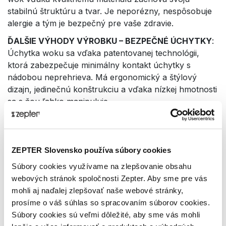
stabilnú štruktúru a tvar. Je neporézny, nespôsobuje
alergie a tým je bezpečný pre vaše zdravie.
ĎALŠIE VÝHODY VÝROBKU – BEZPEČNÉ ÚCHYTKY
:
Úchytka woku sa vďaka patentovanej technológii,
ktorá zabezpečuje minimálny kontakt úchytky s
nádobou neprehrieva. Má ergonomický a štýlový
dizajn, jedinečnú konštrukciu a vďaka nízkej hmotnosti
sa s ňou ľahko manipuluje.
ZEPTER Slovensko používa súbory cookies
Súbory cookies využívame na zlepšovanie obsahu
Technické dáta
webových stránok spoločnosti Zepter. Aby sme pre vás
mohli aj naďalej zlepšovať naše webové stránky,
prosíme o váš súhlas so spracovaním súborov cookies.
KÓD PRODUKTU
Súbory cookies sú veľmi dôležité, aby sme vás mohli
Z-W2424-SC