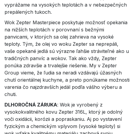
vyprážame na vysokých teplotách a v nebezpečných
prepálených tukoch.
Wok Zepter Masterpiece poskytuje možnosť opekania
na nižších teplotách v porovnaní s bežnými
panvicami, v ktorých sa olej zahrieva na vysoké
teploty. Tým, že olej vo woku Zepter sa neprepáli,
vaše opekané jedlá sú výrazne ľahšie stráviteľné ako u
tradičných panvíc a wokov. Tak ako vždy, Zepter
ponúka zdravšie a trvalejšie riešenie. My v Zepter
Group vieme, že ľudia sa neradi vzdávajú úžasných
chutí orientálnej kuchyne, a preto ponúkame možnosti
varenia čo najzdravších jedál podľa vášho výberu a
chuti.
DLHOROČNÁ ZÁRUKA
: Wok je vyrobený z
vysokokvalitného kovu Zepter 316L, ktorý je odolný
voči oxidácii, korózii a popraskaniu. Aj po vystavení
fyzickým a chemickým vplyvom (vysoké teploty) si
wok vďaka kvalitnému materiálu zachová svoju