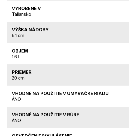
VYROBENÉ V
Taliansko
VÝŠKA NÁDOBY
6.1 cm
OBJEM
1.6 L
PRIEMER
20 cm
VHODNÉ NA POUŽITIE V UMÝVAČKE RIADU
ÁNO
VHODNÉ NA POUŽITIE V RÚRE
ÁNO
OSVEDČENIE/VYHLÁSENIE