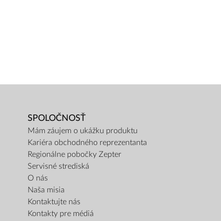
SPOLOČNOSŤ
Mám záujem o ukážku produktu
Kariéra obchodného reprezentanta
Regionálne pobočky Zepter
Servisné strediská
O nás
Naša misia
Kontaktujte nás
Kontakty pre médiá