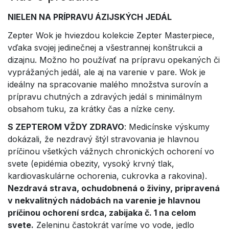
NIELEN NA PRÍPRAVU ÁZIJSKÝCH JEDÁL
Zepter Wok je hviezdou kolekcie Zepter Masterpiece,
vďaka svojej jedinečnej a všestrannej konštrukcii a
dizajnu. Možno ho používať na prípravu opekaných či
vyprážaných jedál, ale aj na varenie v pare. Wok je
ideálny na spracovanie malého množstva surovín a
prípravu chutných a zdravých jedál s minimálnym
obsahom tuku, za krátky čas a nízke ceny.
S ZEPTEROM VŽDY ZDRAVO
: Medicínske výskumy
dokázali, že nezdravý štýl stravovania je hlavnou
príčinou všetkých vážnych chronických ochorení vo
svete (epidémia obezity, vysoký krvný tlak,
kardiovaskulárne ochorenia, cukrovka a rakovina).
Nezdravá strava, ochudobnená o živiny, pripravená
v nekvalitných nádobách na varenie je hlavnou
príčinou ochorení srdca, zabijaka č. 1 na celom
svete.
Zeleninu častokrát varíme vo vode, jedlo