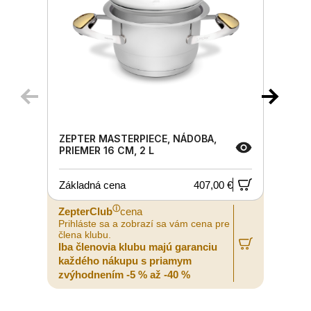
ZEPTER MASTERPIECE, NÁDOBA,
PRIEMER 16 CM, 2 L
Základná cena
407,00 €
ⓘ
ZepterClub
cena
Prihláste sa a zobrazí sa vám cena pre
P
člena klubu.
č
Iba členovia klubu majú garanciu
I
každého nákupu s priamym
zvýhodnením -5 % až -40 %
z