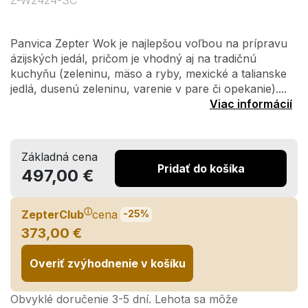
Z-W2424-SC
Panvica Zepter Wok je najlepšou voľbou na prípravu
ázijských jedál, pričom je vhodný aj na tradičnú
kuchyňu (zeleninu, mäso a ryby, mexické a talianske
jedlá, dusenú zeleninu, varenie v pare či opekanie)....
Viac informácií
Základná cena
Pridať do košíka
497,00 €
ⓘ
ZepterClub
cena
-25%
373,00 €
Overiť zvýhodnenie v košíku
Obvyklé doručenie 3-5 dní. Lehota sa môže