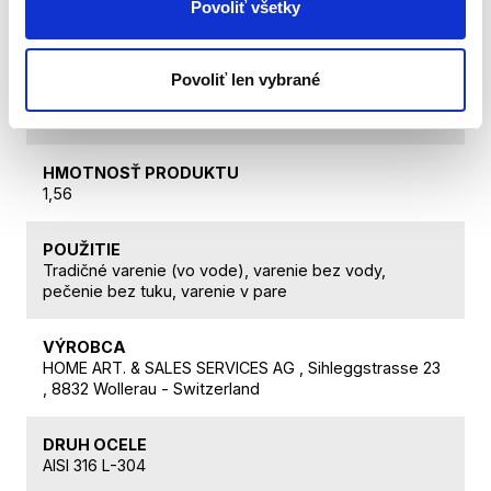
Povoliť všetky
preukázať originálom dokladu o kúpe, preto si doklad
starostlivo uchovajte.
Povoliť len vybrané
HMOTNOSŤ CELKOVÁ
1,98
HMOTNOSŤ PRODUKTU
1,56
POUŽITIE
Tradičné varenie (vo vode), varenie bez vody,
pečenie bez tuku, varenie v pare
VÝROBCA
HOME ART. & SALES SERVICES AG , Sihleggstrasse 23
, 8832 Wollerau - Switzerland
DRUH OCELE
AISI 316 L-304