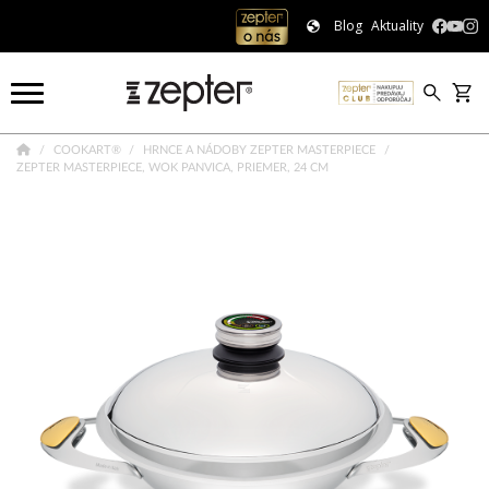
Blog
Aktuality
COOKART®
HRNCE A NÁDOBY ZEPTER MASTERPIECE
ZEPTER MASTERPIECE, WOK PANVICA, PRIEMER, 24 CM