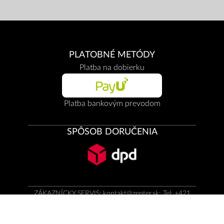
PLATOBNÉ METÓDY
Platba na dobierku
Platba bankovým prevodom
SPÔSOB DORUČENIA
ZÁKAZNÍCKY SERVIS:
kontakt@zepter.sk
; Tel: +421
249 100 966
© Copyright by
Zepter IT