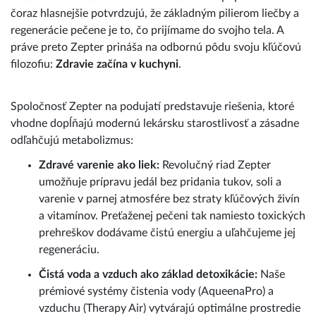
čoraz hlasnejšie potvrdzujú, že základným pilierom liečby a
regenerácie pečene je to, čo prijímame do svojho tela. A
práve preto Zepter prináša na odbornú pôdu svoju kľúčovú
filozofiu:
Zdravie začína v kuchyni
.
Spoločnosť Zepter na podujatí predstavuje riešenia, ktoré
vhodne dopĺňajú modernú lekársku starostlivosť a zásadne
odľahčujú metabolizmus:
Zdravé varenie ako liek:
Revolučný riad Zepter
umožňuje prípravu jedál bez pridania tukov, soli a
varenie v parnej atmosfére bez straty kľúčových živín
a vitamínov. Preťaženej pečeni tak namiesto toxických
prehreškov dodávame čistú energiu a uľahčujeme jej
regeneráciu.
Čistá voda a vzduch ako základ detoxikácie:
Naše
prémiové systémy čistenia vody (AqueenaPro) a
vzduchu (Therapy Air) vytvárajú optimálne prostredie