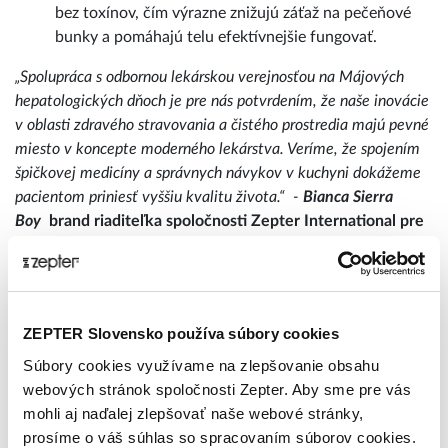
bez toxínov, čím výrazne znižujú záťaž na pečeňové
bunky a pomáhajú telu efektívnejšie fungovať.
„Spolupráca s odbornou lekárskou verejnosťou na Májových
hepatologických dňoch je pre nás potvrdením, že naše inovácie
v oblasti zdravého stravovania a čistého prostredia majú pevné
miesto v koncepte moderného lekárstva. Veríme, že spojením
špičkovej medicíny a správnych návykov v kuchyni dokážeme
pacientom priniesť vyššiu kvalitu života.“
-
Bianca Sierra
Boy
brand riaditeľka spoločnosti Zepter International pre
SR.
ZEPTER Slovensko používa súbory cookies
Súbory cookies využívame na zlepšovanie obsahu
webových stránok spoločnosti Zepter. Aby sme pre vás
Publikované: 20. 5. 2026 14:48:26
Zepter International
|
mohli aj naďalej zlepšovať naše webové stránky,
Publikované s 0 komentármi
prosíme o váš súhlas so spracovaním súborov cookies.