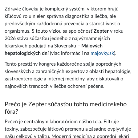
Zdravie človeka je komplexný systém, v ktorom hrajú
kľúčovú rolu nielen správna diagnostika a liečba, ale
predovšetkým každodenná prevencia a starostlivosť o
organizmus. S touto víziou sa spoločnosť
Zepter
v roku
2026 stáva súčasťou jedného z najvýznamnejších
lekárskych podujatí na Slovensku –
Májových
hepatologických dní
(viac informácií na
majovky.sk
).
Tento prestížny kongres každoročne spája popredných
slovenských a zahraničných expertov z oblasti hepatológie,
gastroenterológie a internej medicíny, aby diskutovali o
najnovších trendoch v liečbe ochorení pečene.
Prečo je Zepter súčasťou tohto medicínskeho
fóra?
Pečeň je centrálnym laboratóriom nášho tela. Filtruje
toxíny, zabezpečuje látkovú premenu a zásadne ovplyvňuje
našu celkovú vitalitu. Moderná medicína a poprední lekári