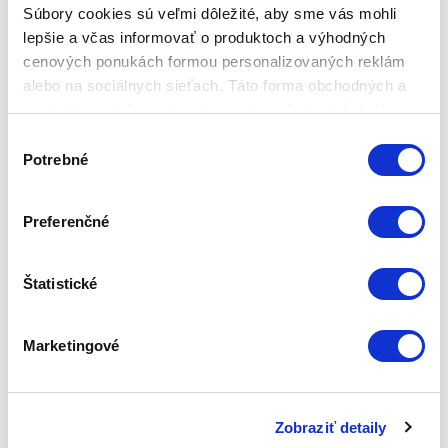
Súbory cookies sú veľmi dôležité, aby sme vás mohli
Global
lepšie a včas informovať o produktoch a výhodných
Zdieľaj:
cenových ponukách formou personalizovaných reklám
alebo na sociálnych sieťach. Táto forma obchodných a
marketingových oznámení pre vás nebude obťažujúca.
Ďalšie články na Zepter blogu:
Výber
Potrebné
súhlasu
Preferenčné
Ako udržať
ZEPTER TIPY
Ako zostaviť
Štatistické
kĺby v kondícii?
NA LETO 2026
ideálny
Objavil sa
pečeňový
Marketingové
pomocník s
tanier a
bioaktívnym
podporiť detox
kurkumínom a
tela
vitamínom D3
Zobraziť detaily