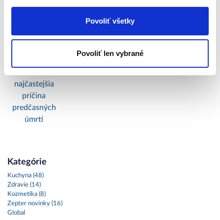
Povoliť všetky
Povoliť len vybrané
Lekári varujú:
Bioptron:
tretia
Svetlo ako liek
najčastejšia
príčina
predčasných
úmrtí
Kategórie
Kuchyna (48)
Zdravie (14)
Kozmetika (8)
Zepter novinky (16)
Global