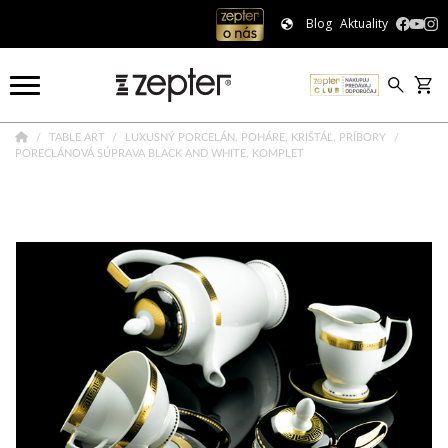
Blog
Aktuality
TABLE ART
LUXUSNÝ PORCELÁN, POHÁRE, KRIŠTÁĽ, PRÍBORY
PORECLÁNOVÁ SÚPRAVA BLACK AND WHITE, KOMPLET