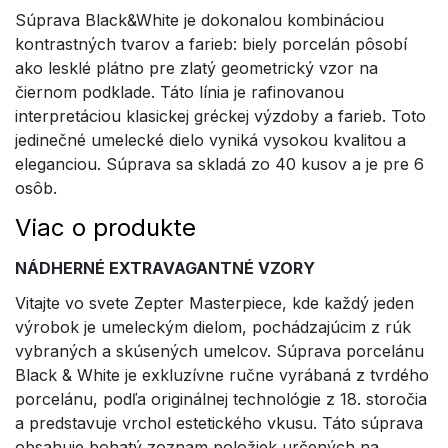
Súprava Black&White je dokonalou kombináciou
kontrastných tvarov a farieb: biely porcelán pôsobí
ako lesklé plátno pre zlatý geometrický vzor na
čiernom podklade. Táto línia je rafinovanou
interpretáciou klasickej gréckej výzdoby a farieb. Toto
jedinečné umelecké dielo vyniká vysokou kvalitou a
eleganciou. Súprava sa skladá zo 40 kusov a je pre 6
osôb.
Viac o produkte
NÁDHERNÉ EXTRAVAGANTNÉ VZORY
Vitajte vo svete Zepter Masterpiece, kde každý jeden
výrobok je umeleckým dielom, pochádzajúcim z rúk
vybraných a skúsených umelcov. Súprava porcelánu
Black & White je exkluzívne ručne vyrábaná z tvrdého
porcelánu, podľa originálnej technológie z 18. storočia
a predstavuje vrchol estetického vkusu. Táto súprava
obsahuje bohatý zoznam položiek určených na