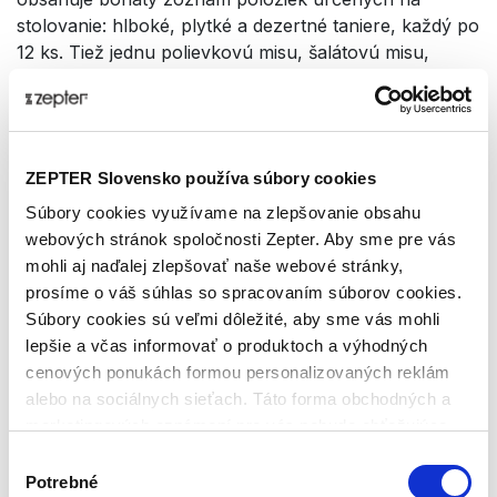
stolovanie: hlboké, plytké a dezertné taniere, každý po
12 ks. Tiež jednu polievkovú misu, šalátovú misu,
omáčnik, servírovaciu misu, oválny tanier, soľničku a
koreničku, 12 kávových šálok s podšálkami doplňuje
kávová kanvica, cukornička a kanvička na mlieko.
KRÁSA ZRODENÁ ZO ZEME A OHŇA
ZEPTER Slovensko používa súbory cookies
Položky z kolekcie Zepter Masterpiece sú ručne
Súbory cookies využívame na zlepšovanie obsahu
vyrábané v Bavorsku z tvrdého porcelánu, ktorý je
webových stránok spoločnosti Zepter. Aby sme pre vás
vďaka vysokému obsahu kaolínu (50-55%) a nízkej
mohli aj naďalej zlepšovať naše webové stránky,
prímesi kremeňa a živca (20% a 30%) odolný voči
prosíme o váš súhlas so spracovaním súborov cookies.
poškriabaniu. Pre výrobu tohto exkluzívneho
Súbory cookies sú veľmi dôležité, aby sme vás mohli
porcelánu používa spoločnosť Zepter výhradne
lepšie a včas informovať o produktoch a výhodných
postupy vnútorného a vonkajšieho glazovania. Počas
cenových ponukách formou personalizovaných reklám
procesu výpalu "vnútornej" glazúry sa
alebo na sociálnych sieťach. Táto forma obchodných a
prostredníctvom sieťotlače na riad pomocou
marketingových oznámení pre vás nebude obťažujúca.
nepriľnavého papiera nepriamo nanesie základná
Výber
farba a riad sa vypáli pri teplote 1 250 ° C tak, aby
Potrebné
súhlasu