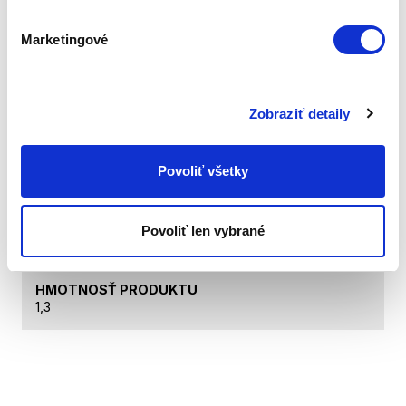
Technické dáta
Marketingové
KÓD PRODUKTU
LS-170-3.
Zobraziť detaily
NÁZOV PRODUKTU
Súprava PRINCE - 6 pohárov na vodu z ušľachtilej
Povoliť všetky
ocele
HMOTNOSŤ CELKOVÁ
Povoliť len vybrané
1,5
HMOTNOSŤ PRODUKTU
1,3