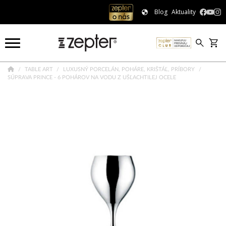
Blog
Aktuality
TABLE ART
LUXUSNÝ PORCELÁN, POHÁRE, KRIŠTÁĽ, PRÍBORY
SÚPRAVA PRINCE - 6 POHÁROV NA VODU Z UŠĽACHTILEJ OCELE