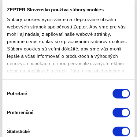
Popis produktu
ZEPTER Slovensko používa súbory cookies
Súprava PRINCE - 6 pohárov na vodu z ušľachtilej
Súbory cookies využívame na zlepšovanie obsahu
ocele predstavuje elegantné riešenie pre servírovanie
webových stránok spoločnosti Zepter. Aby sme pre vás
vody alebo akéhokoľvek nápoja pri každodennom
mohli aj naďalej zlepšovať naše webové stránky,
stolovaní i slávnostných príležitostiach. Vďaka vysokej
prosíme o váš súhlas so spracovaním súborov cookies.
kvalite materiálu si nápoje udržia svoju čerstvú chuť aj
Súbory cookies sú veľmi dôležité, aby sme vás mohli
teplotu dlhšie, než v bežný sklenených pohároch.
lepšie a včas informovať o produktoch a výhodných
Viac o produkte
cenových ponukách formou personalizovaných reklám
alebo na sociálnych sieťach. Táto forma obchodných a
Súprava PRINCE - 6 pohárov na vodu
marketingových oznámení pre vás nebude obťažujúca.
Poháre z kolekcie Prince sú navrhnuté pre všestranné
Výber
použitie, či už ide o každodenné rodinné stolovanie
Potrebné
súhlasu
alebo špeciálne oslavy. Ich čistý, moderný dizajn spolu
s robustným prevedením z nehrdzavejúcej ocele
Preferenčné
CrNi 18/10 pôsobí nadčasovo a kvalitná povrchová
úprava zaručuje dlhodobý luxusný vzhľad aj
funkčnosť. Poháre sú praktické, ľahko sa čistia a sú
Štatistické
vhodné aj do umývačky riadu, vďaka kvalite materiálu.