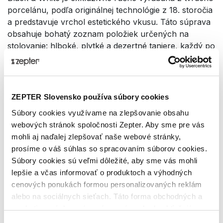
porcelánu, podľa originálnej technológie z 18. storočia
a predstavuje vrchol estetického vkusu. Táto súprava
obsahuje bohatý zoznam položiek určených na
stolovanie: hlboké, plytké a dezertné taniere, každý po
12 ks. Tiež jednu polievkovú misu, šalátovú misu,
omáčnik, servírovaciu misu, oválny tanier, soľničku a
koreničku, 12 kávových šálok s podšálkami doplňuje
kávová kanvica, cukornička a kanvička na mlieko.
ZEPTER Slovensko používa súbory cookies
KRÁSA ZRODENÁ ZO ZEME A OHŇA
Súbory cookies využívame na zlepšovanie obsahu
webových stránok spoločnosti Zepter. Aby sme pre vás
Položky z kolekcie Zepter Masterpiece sú ručne
mohli aj naďalej zlepšovať naše webové stránky,
vyrábané v Bavorsku z tvrdého porcelánu, ktorý je
prosíme o váš súhlas so spracovaním súborov cookies.
vďaka vysokému obsahu kaolínu (50-55%) a nízkej
Súbory cookies sú veľmi dôležité, aby sme vás mohli
prímesi kremeňa a živca (20% a 30%) odolný voči
lepšie a včas informovať o produktoch a výhodných
poškriabaniu. Pre výrobu tohto exkluzívneho
cenových ponukách formou personalizovaných reklám
porcelánu používa spoločnosť Zepter výhradne
alebo na sociálnych sieťach. Táto forma obchodných a
postupy vnútorného a vonkajšieho glazovania. Počas
marketingových oznámení pre vás nebude obťažujúca.
procesu výpalu "vnútornej" glazúry sa