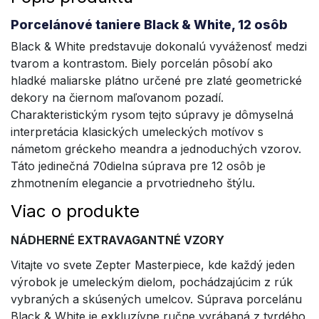
Porcelánové taniere Black & White, 12 osôb
Black & White predstavuje dokonalú vyváženosť medzi
tvarom a kontrastom. Biely porcelán pôsobí ako
hladké maliarske plátno určené pre zlaté geometrické
dekory na čiernom maľovanom pozadí.
Charakteristickým rysom tejto súpravy je dômyselná
interpretácia klasických umeleckých motívov s
námetom gréckeho meandra a jednoduchých vzorov.
Táto jedinečná 70dielna súprava pre 12 osôb je
zhmotnením elegancie a prvotriedneho štýlu.
Viac o produkte
NÁDHERNÉ EXTRAVAGANTNÉ VZORY
Vitajte vo svete Zepter Masterpiece, kde každý jeden
výrobok je umeleckým dielom, pochádzajúcim z rúk
vybraných a skúsených umelcov. Súprava porcelánu
Black & White je exkluzívne ručne vyrábaná z tvrdého