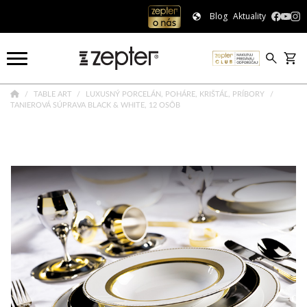
Blog
Aktuality
TABLE ART
LUXUSNÝ PORCELÁN, POHÁRE, KRIŠTÁĽ, PRÍBORY
TANIEROVÁ SÚPRAVA BLACK & WHITE, 12 OSÔB