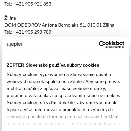
Tel.: +421 905 921 853
Žilina
DOM ODBOROV Antona Bernoláka 51, 010 01 Žilina
Tel.: +421 905 293 789
Prešov
Levočská 20, 080 01 Prešov
Tel.: +421 905 911 237
ZEPTER Slovensko používa súbory cookies
Cenník služeb
Súbory cookies využívame na zlepšovanie obsahu
Cenník náhradných díelov
webových stránok spoločnosti Zepter. Aby sme pre vás
Cenník predĺžených záruk
mohli aj naďalej zlepšovať naše webové stránky,
prosíme o váš súhlas so spracovaním súborov cookies.
Súbory cookies sú veľmi dôležité, aby sme vás mohli
lepšie a včas informovať o produktoch a výhodných
cenových ponukách formou personalizovaných reklám
alebo na sociálnych sieťach. Táto forma obchodných a
marketingových oznámení pre vás nebude obťažujúca.