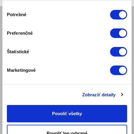
Výber
Potrebné
súhlasu
SPOLOČNOSŤ
Preferenčné
Mám záujem o ukážku produktu
Kariéra obchodného reprezentanta
Regionálne pobočky Zepter
Štatistické
Servisné strediská
O nás
Marketingové
Naša misia
Kontaktujte nás
Kontakty pre médiá
Blog
Zobraziť detaily
Bezpečnosť výrobku
PRAVIDLÁ A PODMIENKY
Povoliť všetky
Pravidlá internetového obchodu
Klubové podmienky ZepterClub
Spôsob platby a doručenie
Povoliť len vybrané