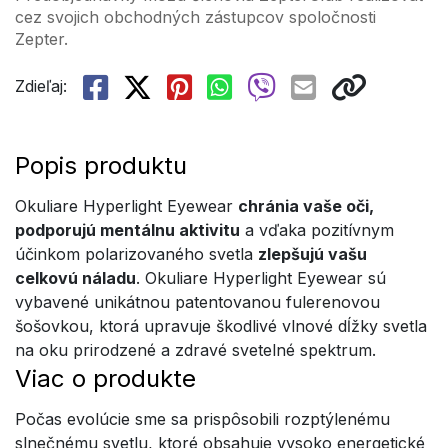
cez svojich obchodných zástupcov spoločnosti
Zepter.
Zdieľaj:
Popis produktu
Okuliare Hyperlight Eyewear
chránia vaše oči,
podporujú mentálnu aktivitu
a vďaka pozitívnym
účinkom polarizovaného svetla
zlepšujú vašu
celkovú náladu
. Okuliare Hyperlight Eyewear sú
vybavené unikátnou patentovanou fulerenovou
šošovkou, ktorá upravuje škodlivé vlnové dĺžky svetla
na oku prirodzené a zdravé svetelné spektrum.
Viac o produkte
Počas evolúcie sme sa prispôsobili rozptýlenému
slnečnému svetlu, ktoré obsahuje vysoko energetické