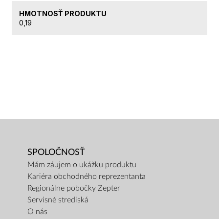
HMOTNOSŤ PRODUKTU
0,19
SPOLOČNOSŤ
Mám záujem o ukážku produktu
Kariéra obchodného reprezentanta
Regionálne pobočky Zepter
Servisné strediská
O nás