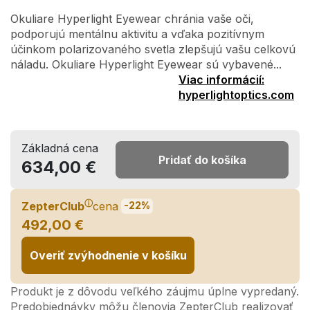
Okuliare Hyperlight Eyewear chránia vaše oči,
podporujú mentálnu aktivitu a vďaka pozitívnym
účinkom polarizovaného svetla zlepšujú vašu celkovú
náladu. Okuliare Hyperlight Eyewear sú vybavené...
Viac informácií:
hyperlightoptics.com
Základná cena
Pridať do košíka
634,00 €
ⓘ
ZepterClub
cena
-22%
492,00 €
Overiť zvýhodnenie v košíku
Produkt je z dôvodu veľkého záujmu úplne vypredaný.
Predobjednávky môžu členovia ZepterClub realizovať