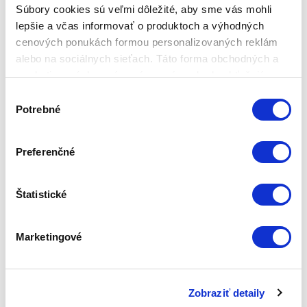
škodlivou časťou modrofialového svetla vyžarovaného
Súbory cookies sú veľmi dôležité, aby sme vás mohli
LCD a LED displejmi.
lepšie a včas informovať o produktoch a výhodných
cenových ponukách formou personalizovaných reklám
Charakteristické vlastnosti okuliarov Hyperlight
alebo na sociálnych sieťach. Táto forma obchodných a
Eyewear​:
marketingových oznámení pre vás nebude obťažujúca.
Premieňajú UV žiarenie a vysoko energetické
Výber
modré svetlo na spektrum viditeľného zeleného,
Potrebné
súhlasu
žltého, oranžového a červeného svetla.
Premieňajú modré LED svetlo na svetlo, ktoré oči
dobre znášajú (a navodzujú tak relaxáciu) .Pri
Preferenčné
premene UV žiarenia a vysoko energetického
modrého svetla dochádza k jeho optimalizácii
Štatistické
podľa prirodzenej citlivosti očí.
Umožňujú ostrejšie videnie.
Optimalizujú funkcie mozgu (harmonizujú signály
Marketingové
EEG).
Regulujú činnosť neuroendokrinného systému;
zvyšujú hladinu serotonínu a regulujú pomer
Zobraziť detaily
serotonínu a melatonínu (ktorý zmierňuje