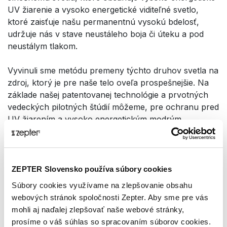
UV žiarenie a vysoko energetické viditeľné svetlo,
ktoré zaisťuje našu permanentnú vysokú bdelosť,
udržuje nás v stave neustáleho boja či úteku a pod
neustálym tlakom.
Vyvinuli sme metódu premeny týchto druhov svetla na
zdroj, ktorý je pre naše telo oveľa prospešnejšie. Na
základe našej patentovanej technológie a prvotných
vedeckých pilotných štúdií môžeme, pre ochranu pred
UV žiarením a vysoko energetickým modrým
slnečným svetlom, odporučiť, ako náhradu za klasické
slnečné okuliare, používanie okuliarov Zepter
Hyperlight Eyewear.
ZEPTER Slovensko používa súbory cookies
Okuliare Hyperlight Eyewear neprepúšťajú UV žiarenie
Súbory cookies využívame na zlepšovanie obsahu
a modré slnečné svetlo, a pôsobia teda relaxačným
webových stránok spoločnosti Zepter. Aby sme pre vás
účinkom a majú vplyv na zlepšenie rozhodovacích
mohli aj naďalej zlepšovať naše webové stránky,
procesov. Okuliare možno používať ako ochranu pred
prosíme o váš súhlas so spracovaním súborov cookies.