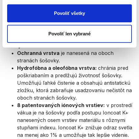
depresiu a nespavosť).
Ovplyvňujú telesné hodiny - cirkadiánny rytmus
Povoliť všetky
(regulujú krvný tlak a telesnú teplotu).
Okuliare
Hyperlight Eyewear sú
Povoliť len vybrané
navyše
vybavené
niekoľkými
vrstvami najvyššej
kvality:
Ochranná vrstva
je nanesená na oboch
stranách šošovky.
Hydrofóbna a oleofóbna vrstva:
chránia pred
poškriabaním a predlžujú životnosť šošovky.
Umožňujú ľahké čistenie a obsahujú antistatickú
zložku, ktorá zabraňuje usadzovaniu nečistôt na
oboch stranách šošovky.
8 patentovaných iónových vrstiev:
v prostredí
vákua je na šošovky podľa postupu Ioncoat K+
nanesených osem vrstiev materiálu s rôznymi
stupňami indexu. Ioncoat K+ znižuje odraz svetla
na menej ako 1% a umožňuje tak lepšie videnie.