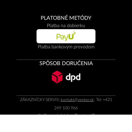
PLATOBNÉ METÓDY
Platba na dobierku
Platba bankovým prevodom
SPÔSOB DORUČENIA
ZÁKAZNÍCKY SERVIS:
kontakt@zepter.sk
; Tel: +421
249 100 966
© Copyright by
Zepter IT