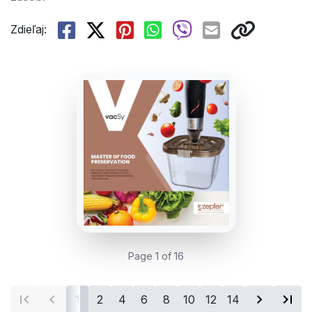
Zdieľaj:
Page 1 of 16
1
2
4
6
8
10
12
14
16