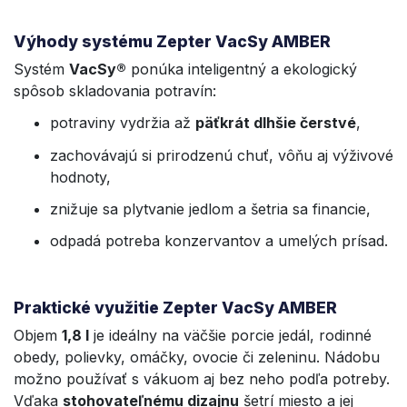
Výhody systému Zepter VacSy AMBER
Systém
VacSy®
ponúka inteligentný a ekologický
spôsob skladovania potravín:
potraviny vydržia až
päťkrát dlhšie čerstvé
,
zachovávajú si prirodzenú chuť, vôňu aj výživové
hodnoty,
znižuje sa plytvanie jedlom a šetria sa financie,
odpadá potreba konzervantov a umelých prísad.
Praktické využitie Zepter VacSy AMBER
Objem
1,8 l
je ideálny na väčšie porcie jedál, rodinné
obedy, polievky, omáčky, ovocie či zeleninu. Nádobu
možno používať s vákuom aj bez neho podľa potreby.
Vďaka
stohovateľnému dizajnu
šetrí miesto a jej