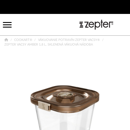
COOKART®
VÁKUOVANIE POTRAVÍN ZEPTER VACSY®
ZEPTER VACSY AMBER 1,8 L, SKLENENÁ VÁKUOVÁ NÁDOBA