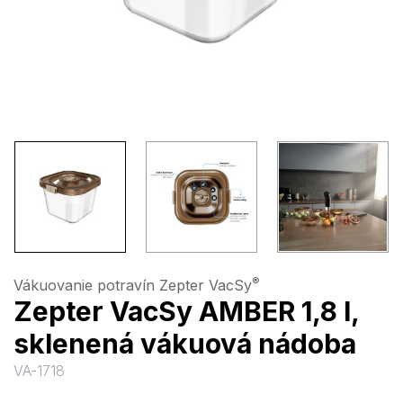
®
Vákuovanie potravín Zepter VacSy
Zepter VacSy AMBER 1,8 l,
sklenená vákuová nádoba
VA-1718