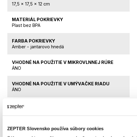
17,5 x 17,5 x 12 cm
MATERIÁL POKRIEVKY
Plast bez BPA
FARBA POKRIEVKY
Amber - jantarovo hnedá
VHODNÉ NA POUŽITIE V MIKROVLNNEJ RÚRE
ÁNO
VHODNÉ NA POUŽITIE V UMÝVAČKE RIADU
ÁNO
MRAZENIE
Vhodné do chladničky aj mrazničky
ZEPTER Slovensko používa súbory cookies