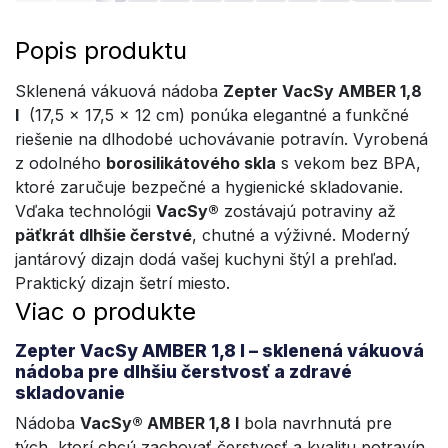
Popis produktu
Sklenená vákuová nádoba
Zepter
VacSy AMBER 1,8
l
(17,5 x 17,5 x 12 cm) ponúka elegantné a funkčné
riešenie na dlhodobé uchovávanie potravín. Vyrobená
z odolného
borosilikátového skla
s vekom bez BPA,
ktoré zaručuje bezpečné a hygienické skladovanie.
Vďaka technológii
VacSy®
zostávajú potraviny až
päťkrát dlhšie čerstvé
, chutné a výživné. Moderný
jantárový dizajn dodá vašej kuchyni štýl a prehľad.
Praktický dizajn šetrí miesto.
Viac o produkte
Zepter VacSy AMBER 1,8 l – sklenená vákuová
nádoba pre dlhšiu čerstvosť a zdravé
skladovanie
Nádoba
VacSy® AMBER 1,8 l
bola navrhnutá pre
tých, ktorí chcú zachovať čerstvosť a kvalitu potravín