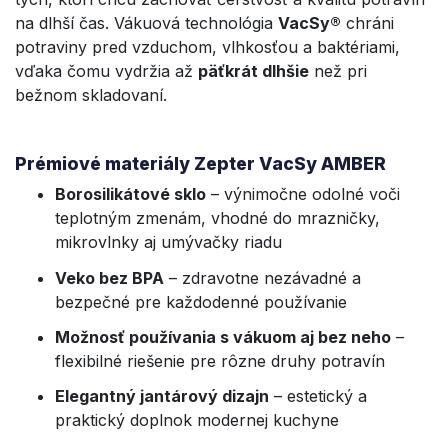
na dlhší čas. Vákuová technológia
VacSy®
chráni
potraviny pred vzduchom, vlhkosťou a baktériami,
vďaka čomu vydržia až
päťkrát dlhšie
než pri
bežnom skladovaní.
Prémiové materiály Zepter VacSy AMBER
Borosilikátové sklo
– výnimočne odolné voči
teplotným zmenám, vhodné do mrazničky,
mikrovlnky aj umývačky riadu
Veko bez BPA
– zdravotne nezávadné a
bezpečné pre každodenné používanie
Možnosť používania s vákuom aj bez neho
–
flexibilné riešenie pre rôzne druhy potravín
Elegantný jantárový dizajn
– estetický a
praktický doplnok modernej kuchyne