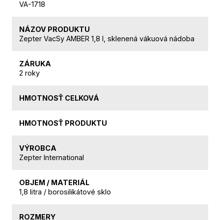
VA-1718
NÁZOV PRODUKTU
Zepter VacSy AMBER 1,8 l, sklenená vákuová nádoba
ZÁRUKA
2 roky
HMOTNOSŤ CELKOVÁ
HMOTNOSŤ PRODUKTU
VÝROBCA
Zepter International
OBJEM / MATERIÁL
1,8 litra / borosilikátové sklo
ROZMERY