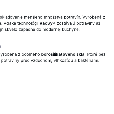
 skladovanie menšieho množstva potravín. Vyrobená z
e. Vďaka technológii
VacSy®
zostávajú potraviny až
zajn skvelo zapadne do modernej kuchyne.
n
. Vyrobená z odolného
borosilikátového skla
, ktoré bez
i potraviny pred vzduchom, vlhkosťou a baktériami.