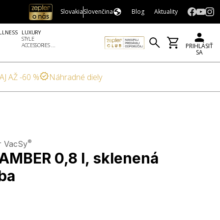
Slovakia
Slovenčina
Blog
Aktuality
LLNESS
LUXURY
STYLE
ACCESSORIES ...
PRIHLÁSIŤ
SA
AJ AŽ -60 %
Náhradné diely
®
r VacSy
AMBER 0,8 l, sklenená
ba