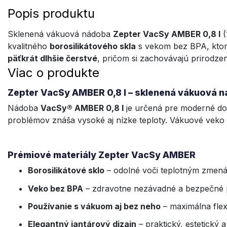
Popis produktu
Sklenená vákuová nádoba
Zepter
VacSy AMBER 0,8 l
(
kvalitného
borosilikátového skla
s vekom bez BPA, ktoré
päťkrát dlhšie čerstvé
, pričom si zachovávajú prirodze
Viac o produkte
Zepter VacSy AMBER 0,8 l – sklenená vákuová n
Nádoba
VacSy® AMBER 0,8 l
je určená pre moderné dom
problémov znáša vysoké aj nízke teploty. Vákuové vek
Prémiové materiály Zepter VacSy AMBER
Borosilikátové sklo
– odolné voči teplotným zmená
Veko bez BPA
– zdravotne nezávadné a bezpečné 
Používanie s vákuom aj bez neho
– maximálna flexi
Elegantný jantárový dizajn
– praktický, estetický