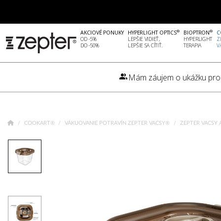
®
®
AKCIOVÉ PONUKY
HYPERLIGHT OPTICS
BIOPTRON
C
OD -5%
LEPŠIE VIDIEŤ,
HYPERLIGHT
Z
DO -50%
LEPŠIE SA CÍTIŤ.
TERAPIA
V
Mám záujem o ukážku pro
COOKART®
VÁKUOVANIE POTRAVÍN ZEPTER VACSY®
ZEPTER VACSY 