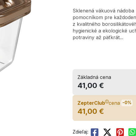
Sklenená vákuová nádoba Z
pomocníkom pre každodenn
z kvalitného borosilikátov
hygienické a ekologické uc
potraviny až päťkrát...
Základná cena
41,00 €
ⓘ
ZepterClub
cena
-0%
41,00 €
Zdieľaj: