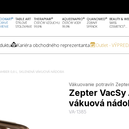
®
®
®
®
OOKART
TABLE ART
THERAPYAIR
AQUEENAPRO
QUANOMED
BEAUTY & WE
DRAVÉ
ŠTÝLOVÉ
ČISTIČKY VZDUCHU
ČISTIČKY VODY
ZDRAVÝ
SWISS
®
ARENIE
STOLOVANIE
99,9%
99,9%
SPÁNOK
COSMETICS
...
duktu
Kariéra obchodného reprezentanta
Outlet - VÝPRED
AMBER 0,8 L, SKLENENÁ VÁKUOVÁ NÁDOBA
Vákuovanie potravín Zepte
Zepter VacSy 
vákuová nádo
VA-1385