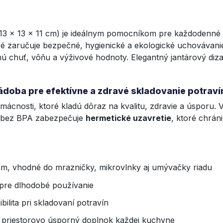
13 x 13 x 11 cm) je ideálnym pomocníkom pre každodenné
 zaručuje bezpečné, hygienické a ekologické uchovávani
nú chuť, vôňu a výživové hodnoty. Elegantný jantárový di
ádoba pre efektívne a zdravé skladovanie potraví
ácnosti, ktoré kladú dôraz na kvalitu, zdravie a úsporu
o bez BPA zabezpečuje
hermetické uzavretie
, ktoré chrán
m, vhodné do mrazničky, mikrovlnky aj umývačky riadu
pre dlhodobé používanie
bilita pri skladovaní potravín
 a priestorovo úsporný doplnok každej kuchyne