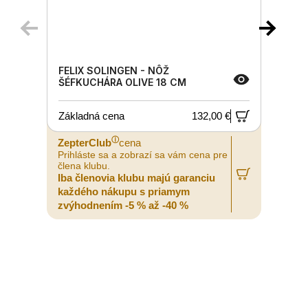
FELIX SOLINGEN - NÔŽ
ŠÉFKUCHÁRA OLIVE 18 CM
Základná cena
132,00 €
ⓘ
ZepterClub
cena
Prihláste sa a zobrazí sa vám cena pre
P
člena klubu.
č
Iba členovia klubu majú garanciu
I
každého nákupu s priamym
zvýhodnením -5 % až -40 %
z