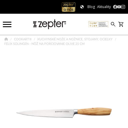
Blog
Aktuality
COOKART®
KUCHYNSKÉ NOŽE A NOŽNICE, STOJANY, OCIEĽKY
FELIX SOLINGEN - NÔŽ NA PORCIOVANIE OLIVE 21 CM