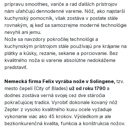
prípravu smoothies, variče a rad ďalších prístrojov
nám uľahčujú dennodenné varenie. Nôž, ako najstarší
kuchynský pomocník, však zostáva v postate stále
rovnakým, aj keď sa samozrejme moderné technológie
nevyhli ani jemu.
Nože sa navzdory pokročilej technológii a
kuchynským prístrojom stále používajú pre krájanie na
plátky a kúsky, rezanie, sekanie a porciovanie. Bez
kvalitného noža si varenie absolútne nedokážeme
predstaviť.
Nemecká firma Felix vyrába nože v Solingene,
tzv.
mesto čepelí (City of Blades)
už od roku 1790
a
dodnes zostáva verná svojej cez dve stáročia
pokračujúcej tradícii. Vyrobiť dokonale kovaný nôž
Zepter z vysoko kvalitného kusu ocele vyžaduje
vykonanie viac ako 45 krokov. Výsledkom je ale
bezkonkurenčná kvalita, funkcia a konštrukcia nožov.