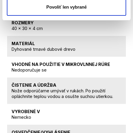
FELIX SOLINGEN GmbH, An den Eichen 6, 42699
Povoliť len vybrané
Solingen
ROZMERY
40 x 30 x 4 cm
MATERIÁL
Dyhované tmavé dubové drevo
VHODNÉ NA POUŽITIE V MIKROVLNNEJ RÚRE
Nedoporučuje se
ČISTENIE A ÚDRŽBA
Nože odporúčame umývať v rukách. Po použití
opláchnite teplou vodou a osušte suchou utierkou.
VYROBENÉ V
Nemecko
OSVEDČENIE/VYHLÁSENIE