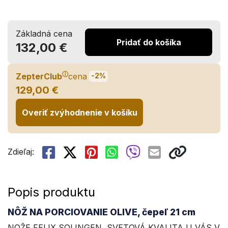
Základná cena
Pridať do košíka
132,00 €
ⓘ
ZepterClub
cena
-2%
129,00 €
Overiť zvýhodnenie v košíku
Zdieľaj:
Popis produktu
NÔŽ NA PORCIOVANIE OLIVE, čepeľ 21 cm
NOŽE FELIX SOLINGEN, SVETOVÁ KVALITA U VÁS V