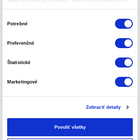
alebo na sociálnych sieťach. Táto forma obchodných a
marketingových oznámení pre vás nebude obťažujúca.
KÓD PRODUKTU
KSO-014
Výber
Potrebné
súhlasu
NÁZOV PRODUKTU
FELIX SOLINGEN - NÔŽ NA PORCIOVANIE OLIVE 21 CM
Preferenčné
ZÁRUKA
2 roky Táto záruka sa nevzťahuje na: estetické zmeny
Štatistické
spôsobené bežným používaním, škrabance a
praskliny, ktoré nemajú vplyv na výkon výrobku a
škody spôsobené nesprávnym používaním.
Marketingové
HMOTNOSŤ CELKOVÁ
0,27
Zobraziť detaily
HMOTNOSŤ PRODUKTU
0,15
Povoliť všetky
VÝROBCA