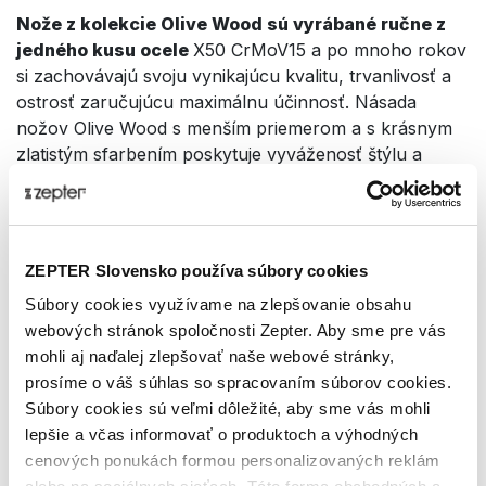
Nože z kolekcie Olive Wood sú vyrábané ručne z
jedného kusu ocele
X50 CrMoV15 a po mnoho rokov
si zachovávajú svoju vynikajúcu kvalitu, trvanlivosť a
ostrosť zaručujúcu maximálnu účinnosť. Násada
nožov Olive Wood s menším priemerom a s krásnym
zlatistým sfarbením poskytuje vyváženosť štýlu a
funkčnosti. Umožňuje tak dokonalé uchopenie noža aj
pre drobnejšie ruky a zaisťuje pevnú priľnavosť pri
vykonávaní sérií úloh.
ZEPTER Slovensko používa súbory cookies
Olivové drevo je známe svojimi antibakteriálnymi
Súbory cookies využívame na zlepšovanie obsahu
vlastnosťami,
vďaka ktorým je tento nôž
webových stránok spoločnosti Zepter. Aby sme pre vás
hygienickejší pre použitie. Pri malom ošetrení násady z
mohli aj naďalej zlepšovať naše webové stránky,
olivového dreva si prírodné drevo zachová svoju
prosíme o váš súhlas so spracovaním súborov cookies.
štruktúru a intenzívne sfarbenie aj pre nadchádzajúce
Súbory cookies sú veľmi dôležité, aby sme vás mohli
roky.
lepšie a včas informovať o produktoch a výhodných
Technické dáta
cenových ponukách formou personalizovaných reklám