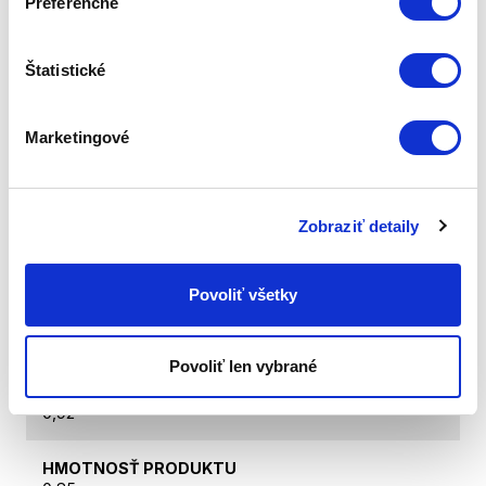
Preferenčné
materiálu alebo výrobnej chyby. 24-mesačná záruka
sa vzťahuje na náhradu súčiastok vyrobených z
materiálov, iných ako Zepter kov 316L a 304. Na
digitálny a analógový Zepter termokontrol sa taktiež
Štatistické
vzťahuje 24-mesačná záruka. Nevkladajte Zepter
termokontrol do rúry, umývačky riadu ani na horúce
povrchy, nevystavujte ho vysokým teplotám. Na
Marketingové
plastové časti sa vzťahuje 24-mesačná záruka.
Nevkladajte ich do rúry ani ich nevystavujte vysokým
teplotám. Zepter poskytuje záruku na pozlátené časti
všetkých svojich výrobkov. Táto záruka sa však
Zobraziť detaily
nevzťahuje: na estetické zmeny vzniknuté pri bežnom
používaní, ktoré nemajú vplyv na funkčnosť výrobku;
na poškodenie spôsobené nesprávnym používaním
Povoliť všetky
výrobku. Pre uplatnenie záruky sa zákazník musí
preukázať originálom dokladu o kúpe, preto si doklad
starostlivo uchovajte.
Povoliť len vybrané
HMOTNOSŤ CELKOVÁ
0,92
HMOTNOSŤ PRODUKTU