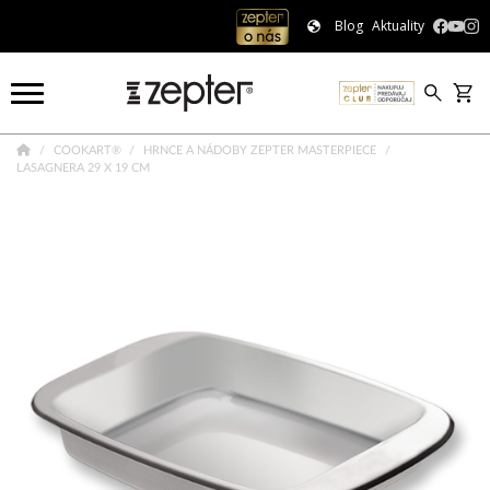
Blog
Aktuality
COOKART®
HRNCE A NÁDOBY ZEPTER MASTERPIECE
LASAGNERA 29 X 19 CM