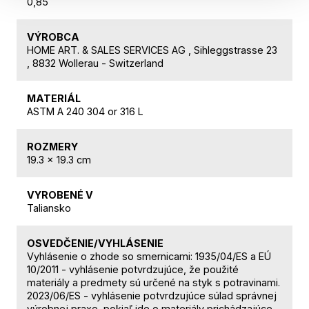
0,85
VÝROBCA
HOME ART. & SALES SERVICES AG , Sihleggstrasse 23
, 8832 Wollerau - Switzerland
MATERIÁL
ASTM A 240 304 or 316 L
ROZMERY
19.3 x 19.3 cm
VYROBENÉ V
Taliansko
OSVEDČENIE/VYHLÁSENIE
Vyhlásenie o zhode so smernicami: 1935/04/ES a EÚ
10/2011 - vyhlásenie potvrdzujúce, že použité
materiály a predmety sú určené na styk s potravinami.
2023/06/ES - vyhlásenie potvrdzujúce súlad správnej
výrobnej praxe, pokiaľ ide o materiály prichádzajúce