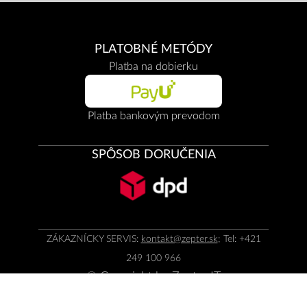
PLATOBNÉ METÓDY
Platba na dobierku
Platba bankovým prevodom
SPÔSOB DORUČENIA
ZÁKAZNÍCKY SERVIS:
kontakt@zepter.sk
; Tel: +421
249 100 966
© Copyright by
Zepter IT