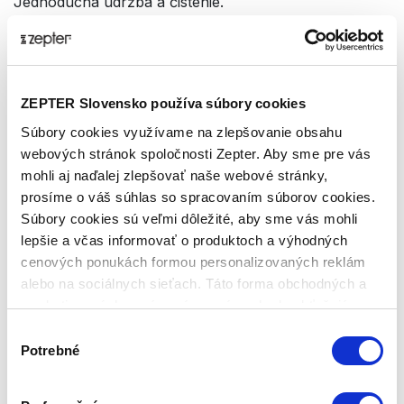
Jednoduchá údržba a čistenie.
Táto nádoba je ideálnou voľbou pre každého, kto
hľadá kvalitné a štýlové riešenie na prípravu a
servírovanie jedál.
ZEPTER Slovensko používa súbory cookies
Súbory cookies využívame na zlepšovanie obsahu
Technické dáta
webových stránok spoločnosti Zepter. Aby sme pre vás
mohli aj naďalej zlepšovať naše webové stránky,
prosíme o váš súhlas so spracovaním súborov cookies.
KÓD PRODUKTU
Súbory cookies sú veľmi dôležité, aby sme vás mohli
LX-443
lepšie a včas informovať o produktoch a výhodných
cenových ponukách formou personalizovaných reklám
NÁZOV PRODUKTU
alebo na sociálnych sieťach. Táto forma obchodných a
Lasagnera 29 x 19 cm
marketingových oznámení pre vás nebude obťažujúca.
Výber
ZÁRUKA
Potrebné
súhlasu
Bezplatná, minimálne 30-ročná záruka platí na opravy
a náhradu všetkých výrobkov, vyrobených z
vysokokvalitného kovu Zepter, v prípade chybného