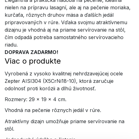
Elegantná a praktická nádoba na pečenie, ideálna
nielen na prípravu lasagní, ale aj na pečenie moriaka,
kurčaťa, rôznych druhov mäsa a ďalších jedál
pripravovaných v rúre. Vďaka svojmu atraktívnemu
dizajnu je vhodná aj na priame servírovanie na stôl,
čím odpadá potreba samostatného servírovacieho
riadu.
DOPRAVA ZADARMO!
Viac o produkte
Vyrobená z vysoko kvalitnej nehrdzavejúcej ocele
Zepter AISI304 (X5CrNi18-10), ktorá zaručuje
odolnosť proti korózii a dlhú životnosť.
Rozmery: 29 × 19 × 4 cm.
Vhodná na pečenie rôznych jedál v rúre.
Atraktívny dizajn umožňuje priame servírovanie na
stôl.