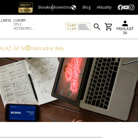
Slovakia
Slovenčina
Blog
Aktuality
LLNESS
LUXURY
STYLE
ACCESSORIES ...
PRIHLÁSIŤ
SA
AJ AŽ -60 %
Náhradné diely