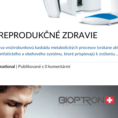
 REPRODUKČNÉ ZDRAVIE
láva vnútrobunkovú kaskádu metabolických procesov (vrátane akt
fatického a obehového systému, ktoré prispievajú k zvýšeniu...
national
| Publikované s 0 komentármi