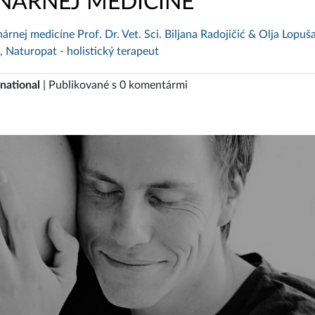
NÁRNEJ MEDICÍNE
rnej medicíne Prof. Dr. Vet. Sci. Biljana Radojičić & Olja Lopuš
, Naturopat - holistický terapeut
national
| Publikované s 0 komentármi