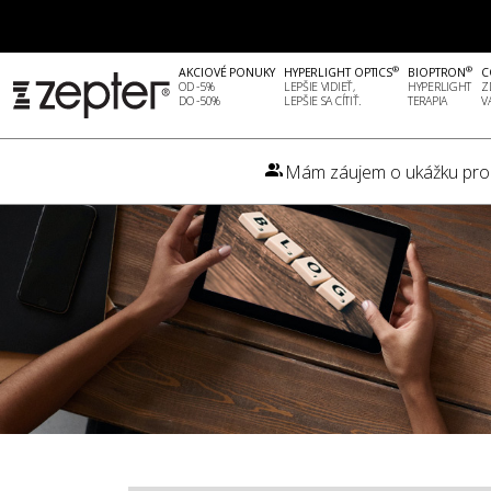
®
®
AKCIOVÉ PONUKY
HYPERLIGHT OPTICS
BIOPTRON
C
OD -5%
LEPŠIE VIDIEŤ,
HYPERLIGHT
Z
DO -50%
LEPŠIE SA CÍTIŤ.
TERAPIA
V
Mám záujem o ukážku pro