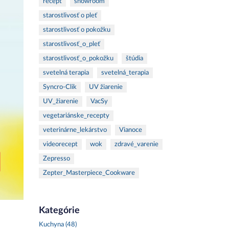
recept
showroom
starostlivosť o pleť
starostlivosť o pokožku
starostlivosť_o_pleť
starostlivosť_o_pokožku
štúdia
svetelná terapia
svetelná_terapia
Syncro-Clik
UV žiarenie
UV_žiarenie
VacSy
vegetariánske_recepty
veterinárne_lekárstvo
Vianoce
videorecept
wok
zdravé_varenie
Zepresso
Zepter_Masterpiece_Cookware
Kategórie
Kuchyna (48)