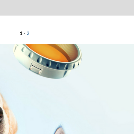
1
-
2