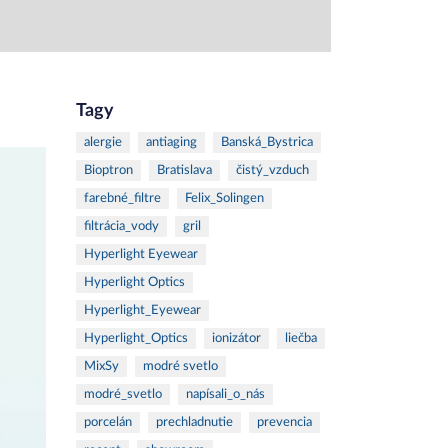
Tagy
alergie
antiaging
Banská_Bystrica
Bioptron
Bratislava
čistý_vzduch
farebné_filtre
Felix_Solingen
filtrácia_vody
gril
Hyperlight Eyewear
Hyperlight Optics
Hyperlight_Eyewear
Hyperlight_Optics
ionizátor
liečba
MixSy
modré svetlo
modré_svetlo
napísali_o_nás
porcelán
prechladnutie
prevencia