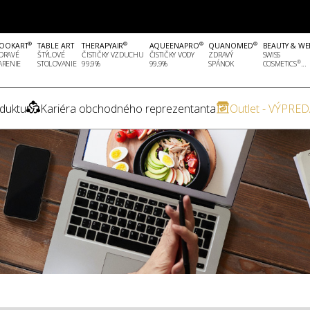
®
®
®
®
OOKART
TABLE ART
THERAPYAIR
AQUEENAPRO
QUANOMED
BEAUTY & WE
DRAVÉ
ŠTÝLOVÉ
ČISTIČKY VZDUCHU
ČISTIČKY VODY
ZDRAVÝ
SWISS
®
ARENIE
STOLOVANIE
99,9%
99,9%
SPÁNOK
COSMETICS
...
duktu
Kariéra obchodného reprezentanta
Outlet - VÝPRED