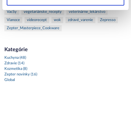
svetelná_terapia
Syncro-Clik
UV žiarenie
UV_žiarenie
VacSy
vegetariánske_recepty
veterinárne_lekárstvo
Vianoce
videorecept
wok
zdravé_varenie
Zepresso
Zepter_Masterpiece_Cookware
Kategórie
Kuchyna (48)
Zdravie (14)
Kozmetika (8)
Zepter novinky (16)
Global