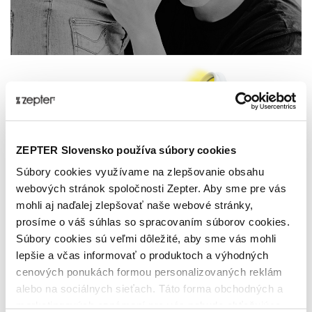
ZEPTER Slovensko používa súbory cookies
Súbory cookies využívame na zlepšovanie obsahu
webových stránok spoločnosti Zepter. Aby sme pre vás
mohli aj naďalej zlepšovať naše webové stránky,
BIOPTRON A
prosíme o váš súhlas so spracovaním súborov cookies.
Súbory cookies sú veľmi dôležité, aby sme vás mohli
REPRODUKČNÉ ZDRAVIE
lepšie a včas informovať o produktoch a výhodných
cenových ponukách formou personalizovaných reklám
Ukazuje sa, že svetelná terapia Bioptron vyvoláva
alebo na sociálnych sieťach. Táto forma obchodných a
vnútrobunkovú kaskádu metabolických procesov (vrátane
marketingových oznámení pre vás nebude obťažujúca.