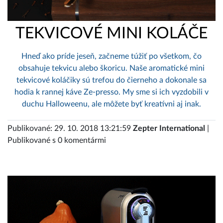
TEKVICOVÉ MINI KOLÁČE
Hneď ako príde jeseň, začneme túžiť po všetkom, čo
obsahuje tekvicu alebo škoricu. Naše aromatické mini
tekvicové koláčiky sú trefou do čierneho a dokonale sa
hodia k rannej káve Ze-presso. My sme si ich vyzdobili v
duchu Halloweenu, ale môžete byť kreatívni aj inak.
Publikované: 29. 10. 2018 13:21:59
Zepter International
|
Publikované s 0 komentármi