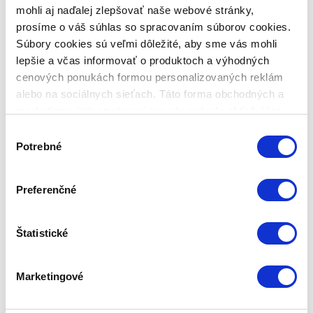
mohli aj naďalej zlepšovať naše webové stránky,
prosíme o váš súhlas so spracovaním súborov cookies.
Súbory cookies sú veľmi dôležité, aby sme vás mohli
DOMÁCE TEKVICOVÉ PYRÉ
lepšie a včas informovať o produktoch a výhodných
cenových ponukách formou personalizovaných reklám
Jeseň je oficiálne tu - čo znamená, že je čas zdokonaliť
alebo na sociálnych sieťach. Táto forma obchodných a
všetky naše tekvicové recepty! Dnes vám ukážeme, ako si
marketingových oznámení pre vás nebude obťažujúca.
pripraviť domáce tekvicové pyré, pretože tento mesiac
Výber
bude kľúčovou ingredienciou mnohých našich receptov
Potrebné
súhlasu
inšpirovaných jeseňou.
Publikované: 21. 10. 2018 21:27:14
Zepter International
|
Preferenčné
Publikované s 0 komentármi
Štatistické
Marketingové