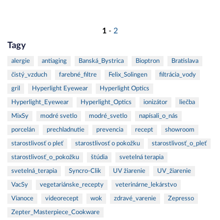
1
-
2
Tagy
alergie
antiaging
Banská_Bystrica
Bioptron
Bratislava
čistý_vzduch
farebné_filtre
Felix_Solingen
filtrácia_vody
gril
Hyperlight Eyewear
Hyperlight Optics
Hyperlight_Eyewear
Hyperlight_Optics
ionizátor
liečba
MixSy
modré svetlo
modré_svetlo
napísali_o_nás
porcelán
prechladnutie
prevencia
recept
showroom
starostlivosť o pleť
starostlivosť o pokožku
starostlivosť_o_pleť
starostlivosť_o_pokožku
štúdia
svetelná terapia
svetelná_terapia
Syncro-Clik
UV žiarenie
UV_žiarenie
VacSy
vegetariánske_recepty
veterinárne_lekárstvo
Vianoce
videorecept
wok
zdravé_varenie
Zepresso
Zepter_Masterpiece_Cookware