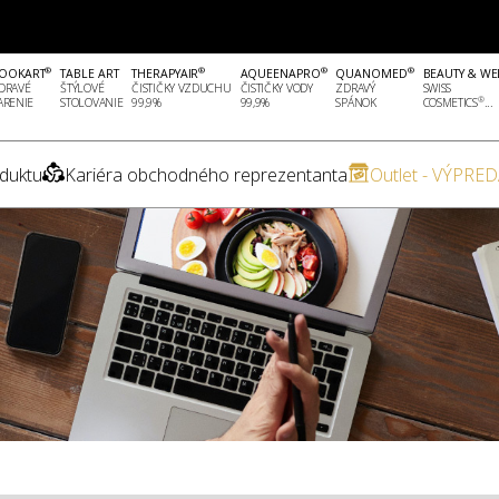
®
®
®
®
OOKART
TABLE ART
THERAPYAIR
AQUEENAPRO
QUANOMED
BEAUTY & WE
DRAVÉ
ŠTÝLOVÉ
ČISTIČKY VZDUCHU
ČISTIČKY VODY
ZDRAVÝ
SWISS
®
ARENIE
STOLOVANIE
99,9%
99,9%
SPÁNOK
COSMETICS
...
duktu
Kariéra obchodného reprezentanta
Outlet - VÝPRED