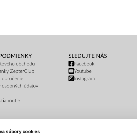
 PODMIENKY
SLEDUJTE NÁS
netového obchodu
Facebook
enky ZepterClub
Youtube
a doručenie
Instagram
y osobných údajov
tiahnutie
va súbory cookies