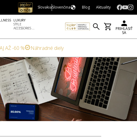
Slovakia
Slovenčina
Blog
Aktuality
LLNESS
LUXURY
STYLE
ACCESSORIES ...
PRIHLÁSIŤ
SA
AJ AŽ -60 %
Náhradné diely