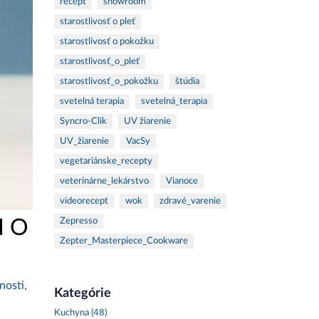
recept
showroom
starostlivosť o pleť
starostlivosť o pokožku
starostlivosť_o_pleť
starostlivosť_o_pokožku
štúdia
svetelná terapia
svetelná_terapia
Syncro-Clik
UV žiarenie
UV_žiarenie
VacSy
vegetariánske_recepty
veterinárne_lekárstvo
Vianoce
videorecept
wok
zdravé_varenie
I O
Zepresso
Zepter_Masterpiece_Cookware
nosti,
Kategórie
,
Kuchyna (48)