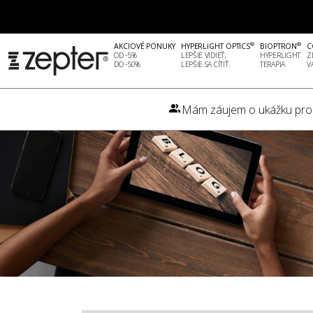
®
®
AKCIOVÉ PONUKY
HYPERLIGHT OPTICS
BIOPTRON
C
OD -5%
LEPŠIE VIDIEŤ,
HYPERLIGHT
Z
DO -50%
LEPŠIE SA CÍTIŤ.
TERAPIA
V
Mám záujem o ukážku pro