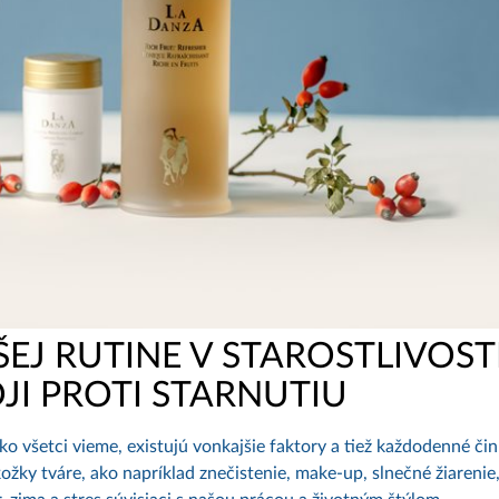
EJ RUTINE V STAROSTLIVOST
OJI PROTI STARNUTIU
 všetci vieme, existujú vonkajšie faktory a tiež každodenné čin
žky tváre, ako napríklad znečistenie, make-up, slnečné žiarenie