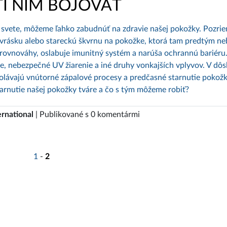
I NIM BOJOVAŤ
 svete, môžeme ľahko zabudnúť na zdravie našej pokožky. Pozrie
 vrásku alebo stareckú škvrnu na pokožke, ktorá tam predtým ne
rovnováhy, oslabuje imunitný systém a narúša ochrannú bariéru
enie, nebezpečné UV žiarenie a iné druhy vonkajších vplyvov. V dô
volávajú vnútorné zápalové procesy a predčasné starnutie pokožk
tarnutie našej pokožky tváre a čo s tým môžeme robiť?
ernational
| Publikované s 0 komentármi
1
-
2