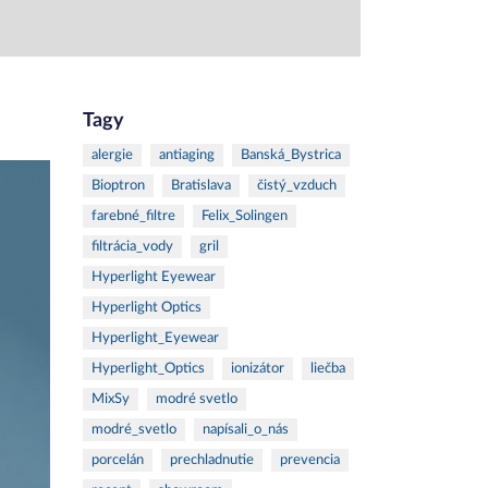
Tagy
alergie
antiaging
Banská_Bystrica
Bioptron
Bratislava
čistý_vzduch
farebné_filtre
Felix_Solingen
filtrácia_vody
gril
Hyperlight Eyewear
Hyperlight Optics
Hyperlight_Eyewear
Hyperlight_Optics
ionizátor
liečba
MixSy
modré svetlo
modré_svetlo
napísali_o_nás
porcelán
prechladnutie
prevencia