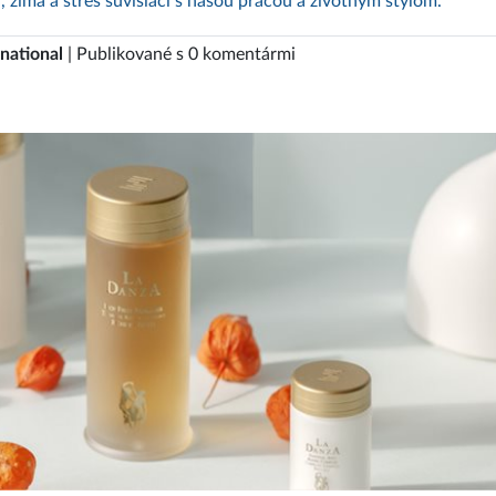
 zima a stres súvisiaci s našou prácou a životným štýlom.
national
| Publikované s 0 komentármi