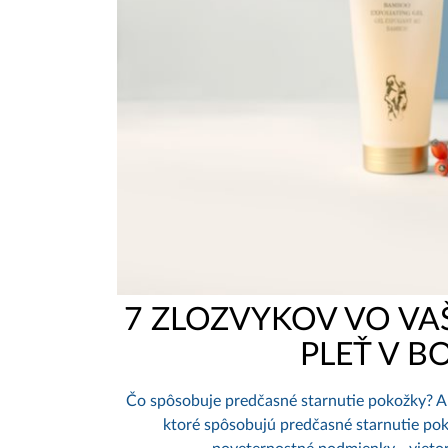
7 ZLOZVYKOV VO VAŠ
PLEŤ V B
Čo spôsobuje predčasné starnutie pokožky? Ako
ktoré spôsobujú predčasné starnutie poko