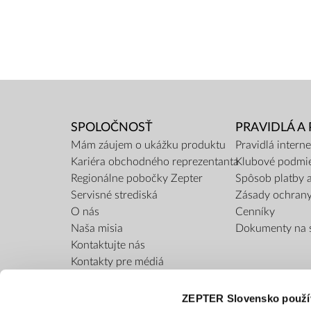
SPOLOČNOSŤ
PRAVIDLÁ A
Mám záujem o ukážku produktu
Pravidlá inter
Kariéra obchodného reprezentanta
Klubové podmi
Regionálne pobočky Zepter
Spôsob platby 
Servisné strediská
Zásady ochran
O nás
Cenníky
Naša misia
Dokumenty na s
Kontaktujte nás
Kontakty pre médiá
Blog
Bezpečnosť výrobku
ZEPTER Slovensko použí