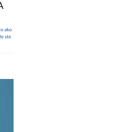
A
to ako
že ste