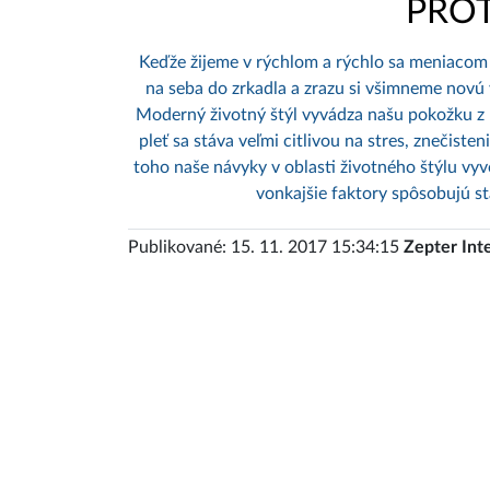
PROT
Keďže žijeme v rýchlom a rýchlo sa meniacom
na seba do zrkadla a zrazu si všimneme novú
Moderný životný štýl vyvádza našu pokožku z 
pleť sa stáva veľmi citlivou na stres, znečist
toho naše návyky v oblasti životného štýlu vy
vonkajšie faktory spôsobujú s
Publikované: 15. 11. 2017 15:34:15
Zepter Int