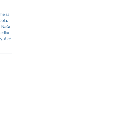
me sa
bola.
. Naša
sledku
y. Aké