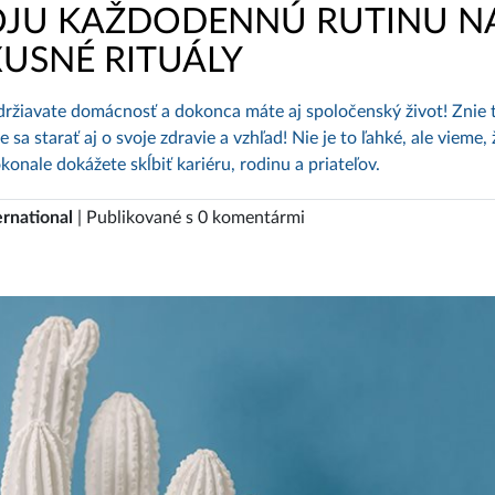
OJU KAŽDODENNÚ RUTINU N
USNÉ RITUÁLY
 udržiavate domácnosť a dokonca máte aj spoločenský život! Znie 
sa starať aj o svoje zdravie a vzhľad! Nie je to ľahké, ale vieme, 
onale dokážete skĺbiť kariéru, rodinu a priateľov.
ernational
| Publikované s 0 komentármi